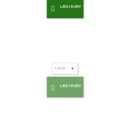
LÆG I KURV

LÆG I KURV
