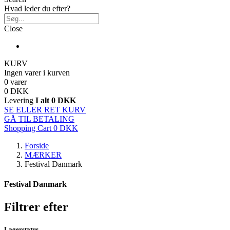
Hvad leder du efter?
Close
KURV
Ingen varer i kurven
0 varer
0 DKK
Levering
I alt
0 DKK
SE ELLER RET KURV
GÅ TIL BETALING
Shopping Cart
0 DKK
Forside
MÆRKER
Festival Danmark
Festival Danmark
Filtrer efter
Lagerstatus