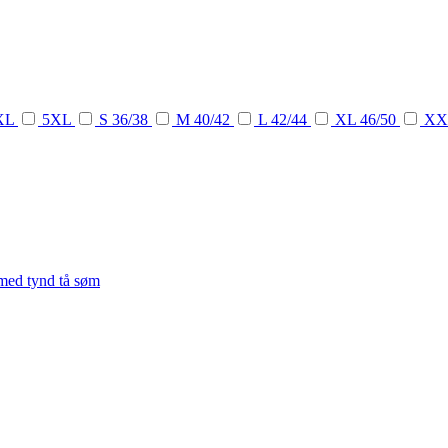
XL
5XL
S 36/38
M 40/42
L 42/44
XL 46/50
XX
 med tynd tå søm