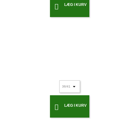
LÆG I KURV

LÆG I KURV
