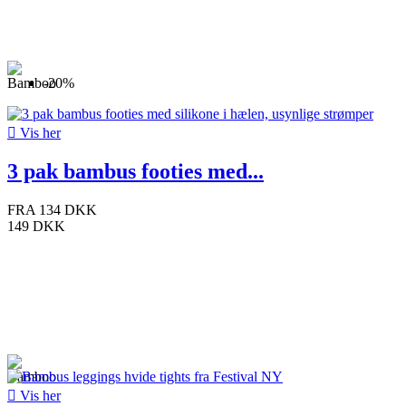
-20%

Vis her
3 pak bambus footies med...
FRA
134 DKK
149 DKK

Vis her