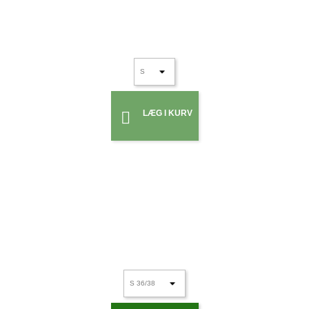
LÆG I KURV
