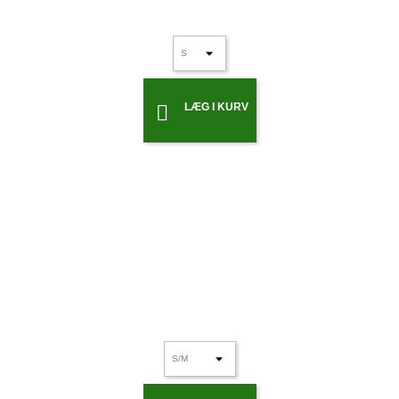
LÆG I KURV
