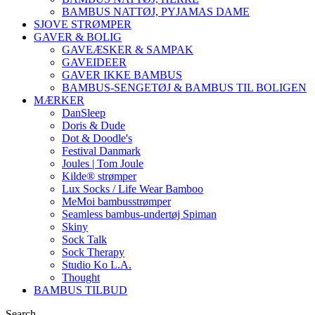
BAMBUS NATTØJ, PYJAMAS DAME
SJOVE STRØMPER
GAVER & BOLIG
GAVEÆSKER & SAMPAK
GAVEIDEER
GAVER IKKE BAMBUS
BAMBUS-SENGETØJ & BAMBUS TIL BOLIGEN
MÆRKER
DanSleep
Doris & Dude
Dot & Doodle's
Festival Danmark
Joules | Tom Joule
Kilde® strømper
Lux Socks / Life Wear Bamboo
MeMoi bambusstrømper
Seamless bambus-undertøj Spiman
Skiny
Sock Talk
Sock Therapy
Studio Ko L.A.
Thought
BAMBUS TILBUD
Search