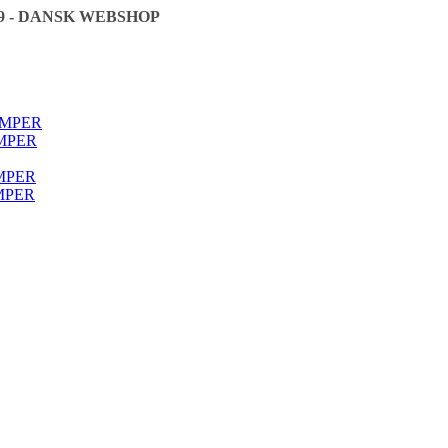
9 - DANSK WEBSHOP
🇩🇰
ØMPER
MPER
MPER
MPER