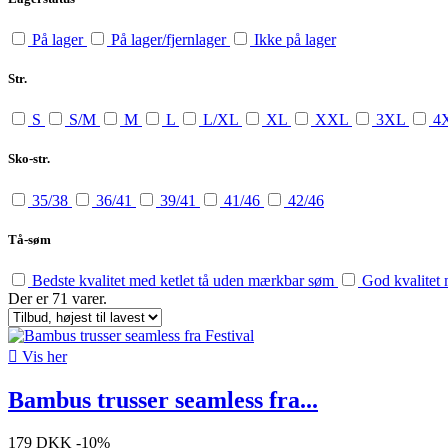
På lager
På lager/fjernlager
Ikke på lager
Str.
S
S/M
M
L
L/XL
XL
XXL
3XL
4
Sko-str.
35/38
36/41
39/41
41/46
42/46
Tå-søm
Bedste kvalitet med ketlet tå uden mærkbar søm
God kvalitet
Der er 71 varer.

Vis her
Bambus trusser seamless fra...
179 DKK
-10%