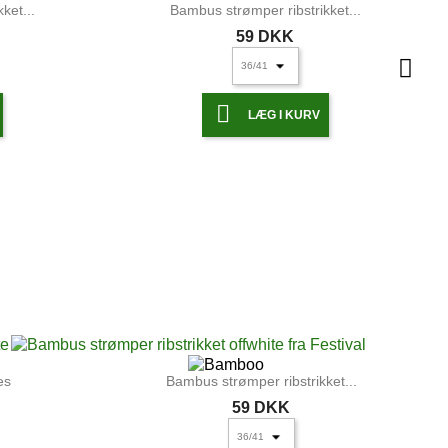
ket...
Bambus strømper ribstrikket...
59 DKK

LÆG I KURV
ket...
Bambus strømper ribstrikket...
Bambus strømper ribstrikket...
59 DKK
59 DKK
UDSOLGT
UDSOLGT


LÆG I KURV
LÆG I KURV
s &...
Bambus strømper ribstrikket...
59 DKK