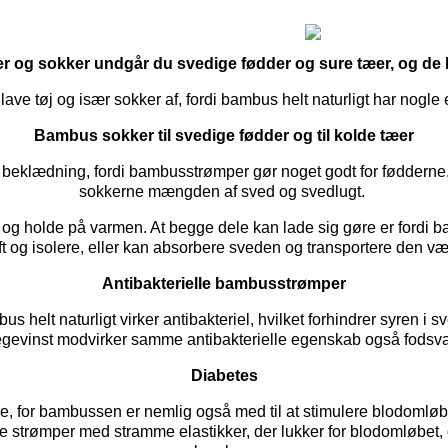
 og sokker undgår du svedige fødder og sure tæer, og de 
lave tøj og især sokker af, fordi bambus helt naturligt har nogl
Bambus sokker til svedige fødder og til kolde tæer
 beklædning, fordi bambusstrømper gør noget godt for føddern
sokkerne mængden af sved og svedlugt.
og holde på varmen. At begge dele kan lade sig gøre er fordi 
ft og isolere, eller kan absorbere sveden og transportere den væ
Antibakterielle bambusstrømper
helt naturligt virker antibakteriel, hvilket forhindrer syren i sv
egevinst modvirker samme antibakterielle egenskab også fodsv
Diabetes
e, for bambussen er nemlig også med til at stimulere blodomløbe
e strømper med stramme elastikker, der lukker for blodomløbet, 