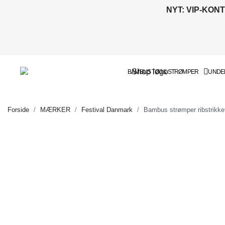
NYT: VIP-KON
BAMBUS TØJ & STRØMPER
UNDER
Forside
MÆRKER
Festival Danmark
Bambus strømper ribstrikket