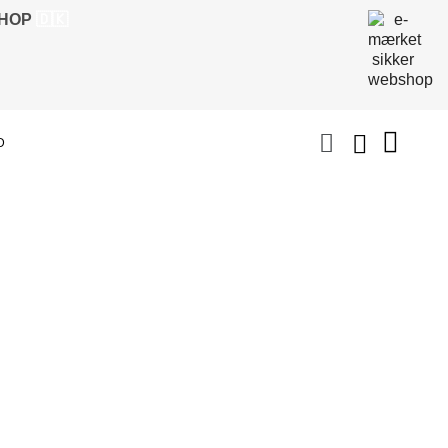
SHOP
🇩🇰
D