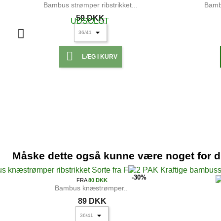
Bambus strømper ribstrikket...
Bambu
59 DKK
UDSOLGT

LÆG I KURV
Bambus strømper ribstrikket...
Bambu
59 DKK
Måske dette også kunne være noget for d

LÆG I KURV
-30%
FRA
80 DKK
Bambus knæstrømper...
89 DKK