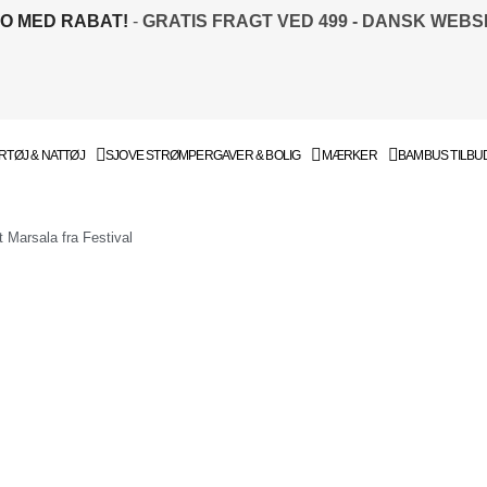
TO MED RABAT!
-
GRATIS FRAGT VED 499 - DANSK WEB
TØJ & NATTØJ
SJOVE STRØMPER
GAVER & BOLIG
MÆRKER
BAMBUS TILBU
 Marsala fra Festival