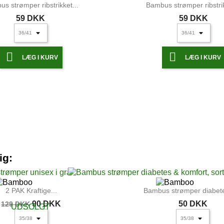
s strømper ribstrikket...
Bambus strømper ribstrik
59 DKK
59 DKK


LÆG I KURV
LÆG I KURV
s strømper ribstrikket...
Bambus strømper ribstrik
59 DKK
59 DKK
ig:


LÆG I KURV
LÆG I KURV
2 PAK Kraftige...
Bambus strømper diabete
90 DKK
50 DKK
129 DKK
UDSOLGT