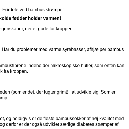
kolde fødder holder varmen!
e egenskaber, der er gode for kroppen.
e. Har du problemer med varme syrebasser, afhjælper bambus
bambusfibrene indeholder mikroskopiske huller, som enten kan
k fra kroppen.
eden (som er det, der lugter grimt) i at udvikle sig. Som en
amp.
t, og heldigvis er de fleste bambussokker af høj kvalitet med
og derfor er der også udviklet særlige
diabetes strømper
af