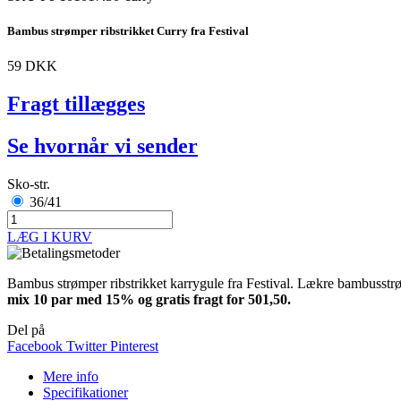
Bambus strømper ribstrikket Curry fra Festival
59 DKK
Fragt tillægges
Se hvornår vi sender
Sko-str.
36/41
LÆG I KURV
Bambus strømper ribstrikket karrygule fra Festival. Lækre bambusstr
mix 10 par med 15% og gratis fragt
for 501,50
.
Del på
Facebook
Twitter
Pinterest
Mere info
Specifikationer