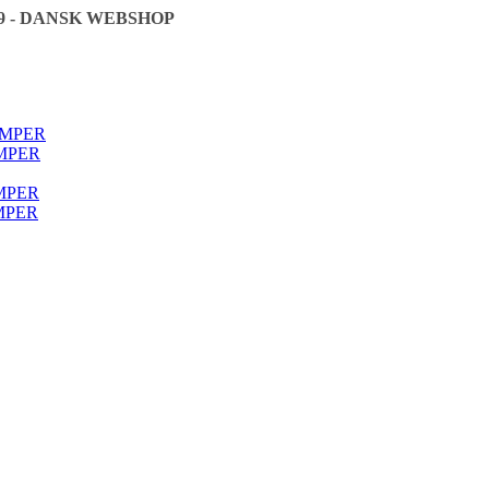
9 - DANSK WEBSHOP
🇩🇰
ØMPER
MPER
MPER
MPER