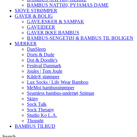
BAMBUS NATTØJ, PYJAMAS DAME
SJOVE STRØMPER
GAVER & BOLIG
GAVEÆSKER & SAMPAK
GAVEIDEER
GAVER IKKE BAMBUS
BAMBUS-SENGETØJ & BAMBUS TIL BOLIGEN
MÆRKER
DanSleep
Doris & Dude
Dot & Doodle's
Festival Danmark
Joules | Tom Joule
Kilde® strømper
Lux Socks / Life Wear Bamboo
MeMoi bambusstrømper
Seamless bambus-undertøj Spiman
Skiny
Sock Talk
Sock Therapy
Studio Ko L.A.
Thought
BAMBUS TILBUD
Search