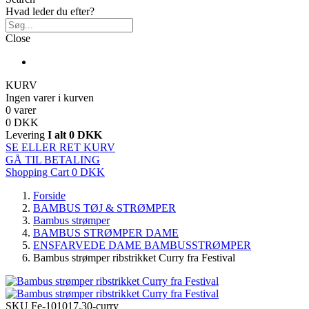
Hvad leder du efter?
Close
KURV
Ingen varer i kurven
0 varer
0 DKK
Levering
I alt
0 DKK
SE ELLER RET KURV
GÅ TIL BETALING
Shopping Cart
0 DKK
Forside
BAMBUS TØJ & STRØMPER
Bambus strømper
BAMBUS STRØMPER DAME
ENSFARVEDE DAME BAMBUSSTRØMPER
Bambus strømper ribstrikket Curry fra Festival
SKU
Fe-101017.30-curry