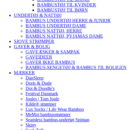
BAMBUSTØJ TIL KVINDER
BAMBUSTØJ TIL BØRN
UNDERTØJ & NATTØJ
BAMBUS UNDERTØJ HERRE & JUNIOR
BAMBUS UNDERTØJ DAME
BAMBUS NATTØJ, HERRE
BAMBUS NATTØJ, PYJAMAS DAME
SJOVE STRØMPER
GAVER & BOLIG
GAVEÆSKER & SAMPAK
GAVEIDEER
GAVER IKKE BAMBUS
BAMBUS-SENGETØJ & BAMBUS TIL BOLIGEN
MÆRKER
DanSleep
Doris & Dude
Dot & Doodle's
Festival Danmark
Joules | Tom Joule
Kilde® strømper
Lux Socks / Life Wear Bamboo
MeMoi bambusstrømper
Seamless bambus-undertøj Spiman
Skiny