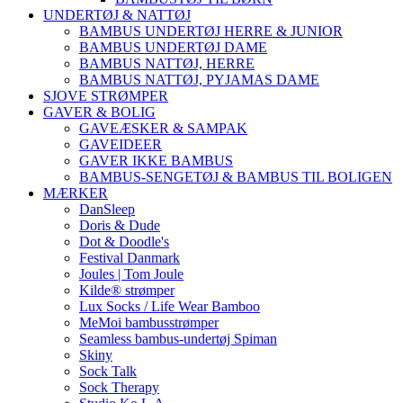
UNDERTØJ & NATTØJ
BAMBUS UNDERTØJ HERRE & JUNIOR
BAMBUS UNDERTØJ DAME
BAMBUS NATTØJ, HERRE
BAMBUS NATTØJ, PYJAMAS DAME
SJOVE STRØMPER
GAVER & BOLIG
GAVEÆSKER & SAMPAK
GAVEIDEER
GAVER IKKE BAMBUS
BAMBUS-SENGETØJ & BAMBUS TIL BOLIGEN
MÆRKER
DanSleep
Doris & Dude
Dot & Doodle's
Festival Danmark
Joules | Tom Joule
Kilde® strømper
Lux Socks / Life Wear Bamboo
MeMoi bambusstrømper
Seamless bambus-undertøj Spiman
Skiny
Sock Talk
Sock Therapy