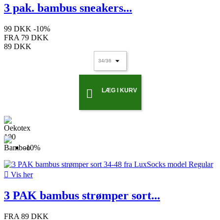
3 pak. bambus sneakers...
99 DKK
-10%
FRA
79 DKK
89 DKK
LÆG I KURV

-10%

Vis her
3 PAK bambus strømper sort...
FRA
89 DKK