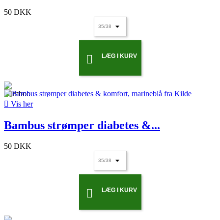
50 DKK
LÆG I KURV


Vis her
Bambus strømper diabetes &...
50 DKK
LÆG I KURV
