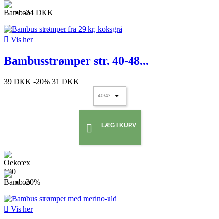
-24 DKK

Vis her
Bambusstrømper str. 40-48...
39 DKK
-20%
31 DKK
LÆG I KURV

-20%

Vis her