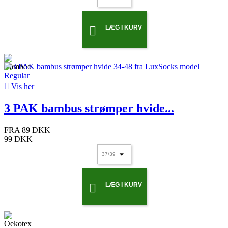
LÆG I KURV


Vis her
3 PAK bambus strømper hvide...
FRA
89 DKK
99 DKK
LÆG I KURV
