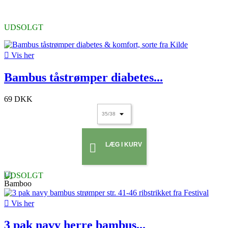
UDSOLGT

Vis her
Bambus tåstrømper diabetes...
69 DKK
LÆG I KURV

UDSOLGT

Vis her
3 pak navy herre bambus...