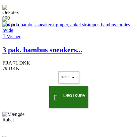

Vis her
3 pak. bambus sneakers...
FRA
71 DKK
79 DKK
LÆG I KURV
