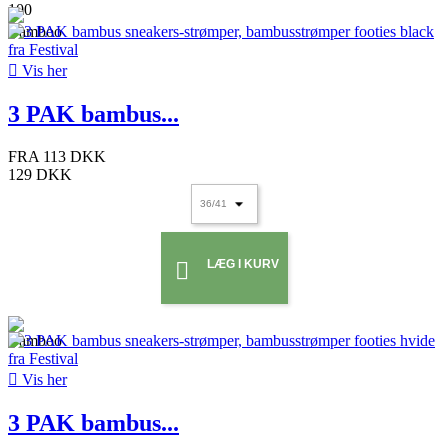

Vis her
3 PAK bambus...
FRA
113 DKK
129 DKK
LÆG I KURV


Vis her
3 PAK bambus...