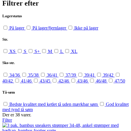
Filtrer efter
Lagerstatus
På lager
På lager/fjernlager
Ikke på lager
Str.
XS
S
S+
M
L
XL
Sko-str.
34/36
35/38
36/41
37/39
39/41
39/42
40/42
41/46
43/45
42/46
43/46
46/48
47/50
Tå-søm
Bedste kvalitet med ketlet tå uden mærkbar søm
God kvalitet
med tynd tå søm
Der er 38 varer.
Filter