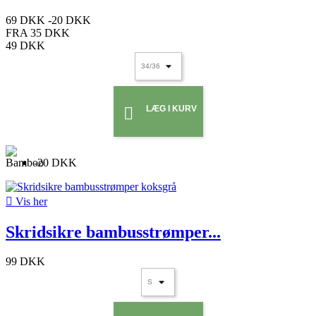
69 DKK
-20 DKK
FRA
35 DKK
49 DKK
LÆG I KURV

-20 DKK

Vis her
Skridsikre bambusstrømper...
99 DKK