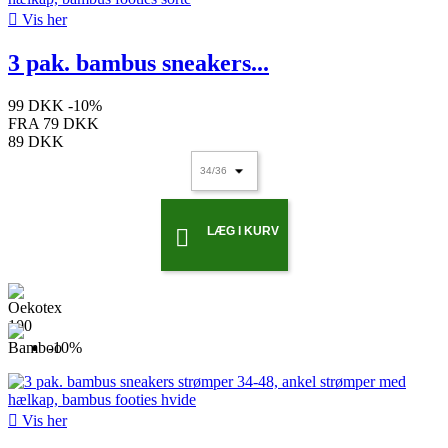

Vis her
3 pak. bambus sneakers...
99 DKK
-10%
FRA
79 DKK
89 DKK
LÆG I KURV

-10%

Vis her