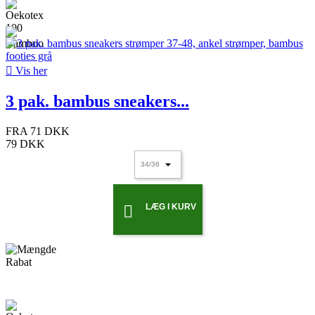

Vis her
3 pak. bambus sneakers...
FRA
71 DKK
79 DKK
LÆG I KURV
