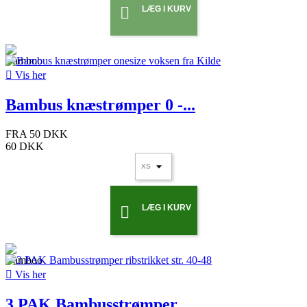
LÆG I KURV


Vis her
Bambus knæstrømper 0 -...
FRA
50 DKK
60 DKK
LÆG I KURV


Vis her
3 PAK Bambusstrømper...