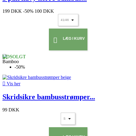
199 DKK
-50%
100 DKK
LÆG I KURV

UDSOLGT
-50%

Vis her
Skridsikre bambusstrømper...
99 DKK