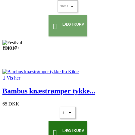
LÆG I KURV


Vis her
Bambus knæstrømper tykke...
65 DKK
LÆG I KURV
