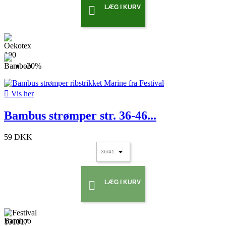
LÆG I KURV

-20%

Vis her
Bambus strømper str. 36-46...
59 DKK
LÆG I KURV
