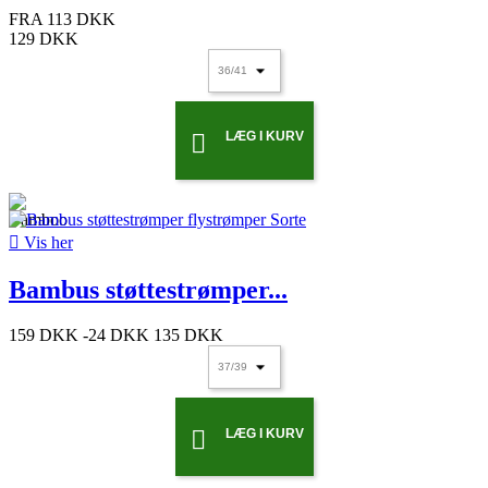
FRA
113 DKK
129 DKK
LÆG I KURV


Vis her
Bambus støttestrømper...
159 DKK
-24 DKK
135 DKK
LÆG I KURV
