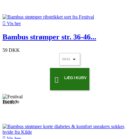

Vis her
Bambus strømper str. 36-46...
59 DKK
LÆG I KURV


Vis her