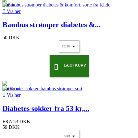

Vis her
Bambus strømper diabetes &...
50 DKK
LÆG I KURV


Vis her
Diabetes sokker fra 53 kr,...
FRA
53 DKK
59 DKK