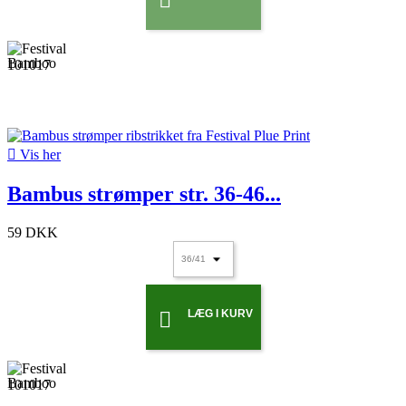

Vis her
Bambus strømper str. 36-46...
59 DKK
LÆG I KURV
