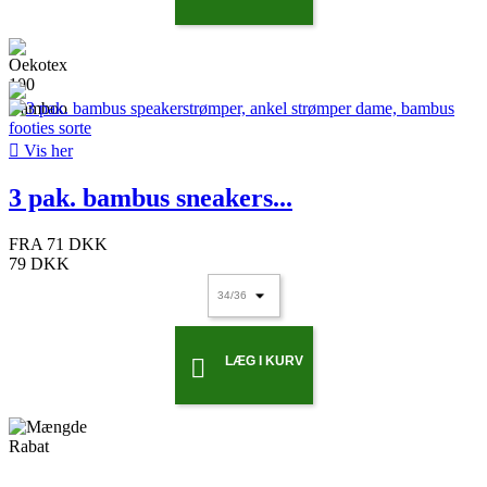

Vis her
3 pak. bambus sneakers...
FRA
71 DKK
79 DKK
LÆG I KURV
