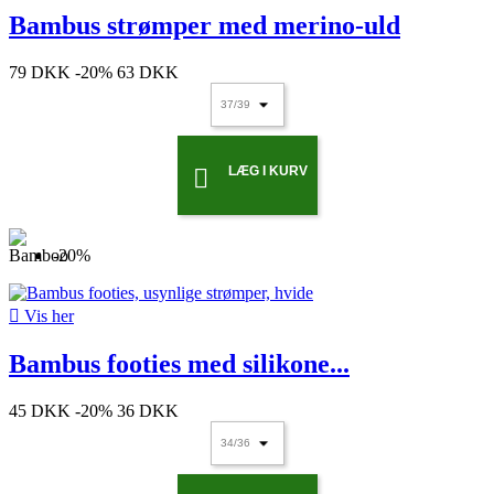
Bambus strømper med merino-uld
79 DKK
-20%
63 DKK
LÆG I KURV

-20%

Vis her
Bambus footies med silikone...
45 DKK
-20%
36 DKK