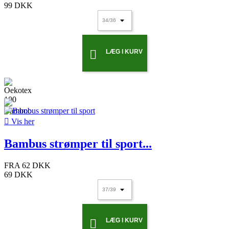
99 DKK
LÆG I KURV


Vis her
Bambus strømper til sport...
FRA
62 DKK
69 DKK
LÆG I KURV
