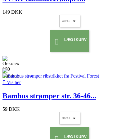
149 DKK
LÆG I KURV


Vis her
Bambus strømper str. 36-46...
59 DKK
LÆG I KURV
