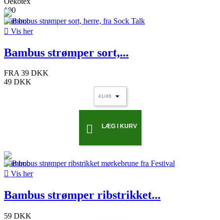

Vis her
Bambus strømper sort,...
FRA
39 DKK
49 DKK
LÆG I KURV


Vis her
Bambus strømper ribstrikket...
59 DKK