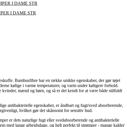
PER I DAME STR
ER I DAME STR
eskuffe. Bambusfibre har en række unikke egenskaber, der gør tøjet
fødderne kølige i varme temperaturer, og varm under køligere forhold.
de kvinder, mænd og børn, og så er det kendt for at være både stilfuldt
rlige antibakterielle egenskaber, er åndbart og fugt/sved absorberende,
ergivenligt, hvilket gør det skånsomt for sensitiv hud.
per er dets naturlige fugt eller svedabsorberende og antibakterielle
r dem med lange arbejdsdage, og helt perfekt til strømper - mange kalder