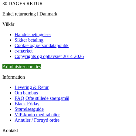
30 DAGES RETUR
Enkel returnering i Danmark
Vilkår
Handelsbetingelser
Sikker betaling
Cookie og persondatapolitik
e-mærket
Copyrights og ophavsret 2014-2026
Administrer cookies
Information
Levering & Retur
Om bambus
FAQ Ofte stillede spørgsmål
Black Friday
Størrelsesguide
VIP-konto med rabatter
Annuler / Fortryd ordre
Kontakt