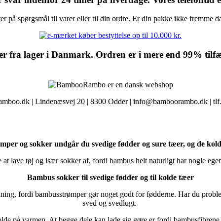
r på spørgsmål til varer eller til din ordre. Er din pakke ikke fremme dag
mer fra lager i Danmark. Ordren er i mere end 99% til
boo.dk | Lindenæsvej 20 | 8300 Odder | info@bamboorambo.dk | tlf
per og sokker undgår du svedige fødder og sure tæer, og de kol
 at lave tøj og især sokker af, fordi bambus helt naturligt har nogle eg
Bambus sokker til svedige fødder og til kolde tæer
ning, fordi bambusstrømper gør noget godt for fødderne. Har du pro
sved og svedlugt.
lde på varmen. At begge dele kan lade sig gøre er fordi bambusfibrene 