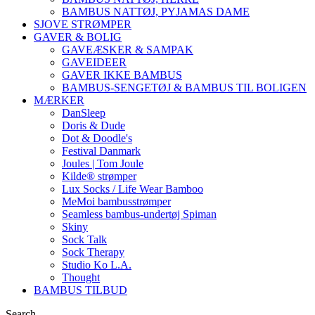
BAMBUS NATTØJ, PYJAMAS DAME
SJOVE STRØMPER
GAVER & BOLIG
GAVEÆSKER & SAMPAK
GAVEIDEER
GAVER IKKE BAMBUS
BAMBUS-SENGETØJ & BAMBUS TIL BOLIGEN
MÆRKER
DanSleep
Doris & Dude
Dot & Doodle's
Festival Danmark
Joules | Tom Joule
Kilde® strømper
Lux Socks / Life Wear Bamboo
MeMoi bambusstrømper
Seamless bambus-undertøj Spiman
Skiny
Sock Talk
Sock Therapy
Studio Ko L.A.
Thought
BAMBUS TILBUD
Search