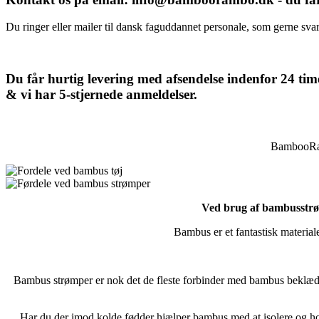
Du ringer eller mailer til dansk faguddannet personale, som gerne svare
Du får hurtig levering med afsendelse indenfor 24 ti
& vi har 5-stjernede anmeldelser.
BambooRam
Ved brug af bambusstrøm
Bambus er et fantastisk materiale
Bambus strømper er nok det de fleste forbinder med bambus beklæd
Har du der imod kolde fødder hjælper bambus med at isolere og ho