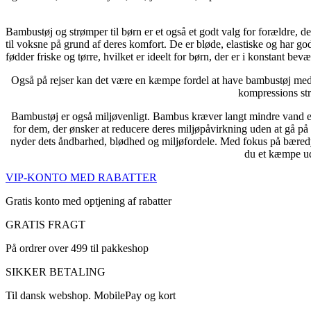
Bambustøj og strømper til børn er et også et godt valg for forældre, 
til voksne på grund af deres komfort. De er bløde, elastiske og har g
fødder friske og tørre, hvilket er ideelt for børn, der er i konstant bev
Også på rejser kan det være en kæmpe fordel at have bambustøj med i k
kompressions strø
Bambustøj er også miljøvenligt. Bambus kræver langt mindre vand end 
for dem, der ønsker at reducere deres miljøpåvirkning uden at gå på ko
nyder dets åndbarhed, blødhed og miljøfordele. Med fokus på bæredy
du et kæmpe ud
VIP-KONTO MED RABATTER
Gratis konto med optjening af rabatter
GRATIS FRAGT
På ordrer over 499 til pakkeshop
SIKKER BETALING
Til dansk webshop. MobilePay og kort