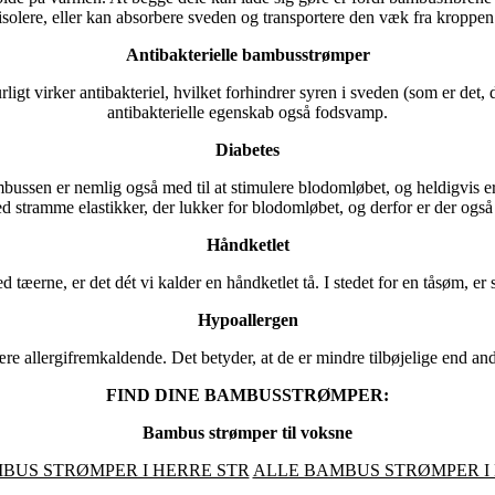
isolere, eller kan absorbere sveden og transportere den væk fra kroppen
Antibakterielle bambusstrømper
igt virker antibakteriel, hvilket forhindrer syren i sveden (som er det,
antibakterielle egenskab også fodsvamp.
Diabetes
mbussen er nemlig også med til at stimulere blodomløbet, og heldigvis er
 stramme elastikker, der lukker for blodomløbet, og derfor er der også
Håndketlet
æerne, er det dét vi kalder en håndketlet tå. I stedet for en tåsøm, 
Hypoallergen
e allergifremkaldende. Det betyder, at de er mindre tilbøjelige end andre
FIND DINE BAMBUSSTRØMPER:
Bambus strømper til voksne
BUS STRØMPER I HERRE STR
ALLE BAMBUS STRØMPER I