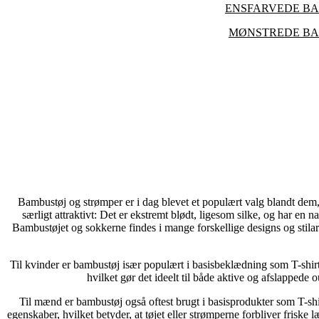
ENSFARVEDE BA
MØNSTREDE BA
Bambustøj og strømper er i dag blevet et populært valg blandt dem
særligt attraktivt: Det er ekstremt blødt, ligesom silke, og har en 
Bambustøjet og sokkerne findes i mange forskellige designs og stilarte
Til kvinder er bambustøj især populært i basisbeklædning som T-shirts,
hvilket gør det ideelt til både aktive og afslappede o
Til mænd er bambustøj også oftest brugt i basisprodukter som T-shir
egenskaber, hvilket betyder, at tøjet eller strømperne forbliver friske