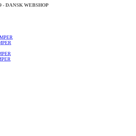
9 - DANSK WEBSHOP
🇩🇰
ØMPER
MPER
MPER
MPER