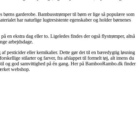
res børns garderobe. Bambusstrømper til børn er lige så populære som
terialet har naturlige lugtresistente egenskaber og holder børnenes
å en ekstra dag eller to. Ligeledes findes der også flystrømper, altså
lange arbejdsdage.
 pesticider eller kemikalier. Dette gør det til en bæredygtig løsning
ellige stilarter og farver, fra afslappet til formelt tøj, alt imens du
e stil og god samvittighed på én gang. Her på BambooRambo.dk finder
mærket webshop.