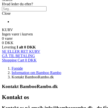
Hvad leder du efter?
Close
KURV
Ingen varer i kurven
0 varer
0 DKK
Levering
I alt
0 DKK
SE ELLER RET KURV
GÅ TIL BETALING
Shopping Cart
0 DKK
Forside
Information om Bamboo Rambo
Kontakt BambooRambo.dk
Kontakt BambooRambo.dk
Kontakt os
Kontakt os på email: info@bamboorambo.dk - du får sv