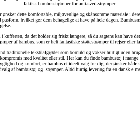
faktisk bambusstrømper for anti-sved-strømper.
der ønsker dette komfortable, miljøvenlige og skånsomme materiale i de
od pasform, hvilket gør dem behagelige at have på hele dagen. Bambusma
ægelse.
ufferten, da det holder sig friskt længere, så du sagtens kan have det p
mper af bambus, som er helt fantastiske støttestrømper til rejser eller 
traditionelle tekstilafgrøder som bomuld og vokser hurtigt uden brug af
mpromis med kvalitet eller stil. Her kan du finde bambustøj i mange forsk
gtighed og komfort, er bambus et ideelt valg for dig, der ønsker båd
valg af bambustøj og -strømper. Altid hurtig levering fra en dansk e-