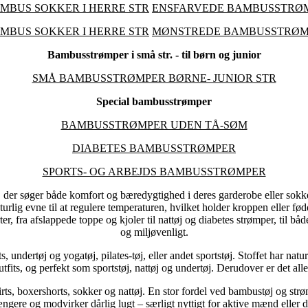
MBUS SOKKER I HERRE STR
ENSFARVEDE BAMBUSSTRØM
MBUS SOKKER I HERRE STR
MØNSTREDE BAMBUSSTRØMP
Bambusstrømper i små str. - til børn og junior
SMÅ BAMBUSSTRØMPER BØRNE- JUNIOR STR
Special bambusstrømper
BAMBUSSTRØMPER UDEN TÅ-SØM
DIABETES BAMBUSSTRØMPER
SPORTS- OG ARBEJDS BAMBUSSTRØMPER
, der søger både komfort og bæredygtighed i deres garderobe eller sokk
naturlig evne til at regulere temperaturen, hvilket holder kroppen eller 
r, fra afslappede toppe og kjoler til nattøj og diabetes strømper, til bå
og miljøvenligt.
 undertøj og yogatøj, pilates-tøj, eller andet sportstøj. Stoffet har natu
utfits, og perfekt som sportstøj, nattøj og undertøj. Derudover er det all
ts, boxershorts, sokker og nattøj. En stor fordel ved bambustøj og strøm
 længere og modvirker dårlig lugt – særligt nyttigt for aktive mænd elle