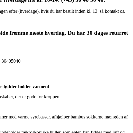
en efter (hverdage), hvis du har bestilt inden kl. 13, så kontakt os.
fælde fremme næste hverdag. Du har 30 dages returret
. 30405040
de fødder holder varmen!
enskaber, der er gode for kroppen.
blemer med varme syrebasser, afhjælper bambus sokkerne mængden af
indeholder mikroskopiske huller, som enten kan fyldes med luft og