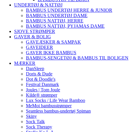
UNDERTØJ & NATTØJ
BAMBUS UNDERTØJ HERRE & JUNIOR
BAMBUS UNDERTØJ DAME
BAMBUS NATTØJ, HERRE
BAMBUS NATTØJ, PYJAMAS DAME
SJOVE STRØMPER
GAVER & BOLIG
GAVEÆSKER & SAMPAK
GAVEIDEER
GAVER IKKE BAMBUS
BAMBUS-SENGETØJ & BAMBUS TIL BOLIGEN
MÆRKER
DanSleep
Doris & Dude
Dot & Doodle's
Festival Danmark
Joules | Tom Joule
Kilde® strømper
Lux Socks / Life Wear Bamboo
MeMoi bambusstrømper
Seamless bambus-undertøj Spiman
Skiny
Sock Talk
Sock Therapy