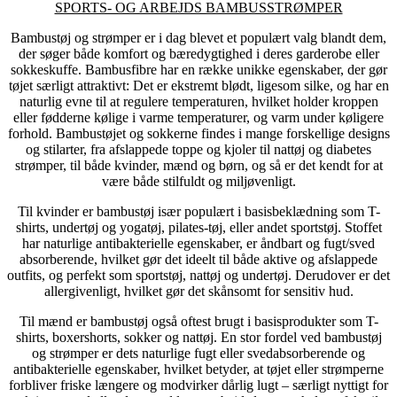
SPORTS- OG ARBEJDS BAMBUSSTRØMPER
Bambustøj og strømper er i dag blevet et populært valg blandt dem,
der søger både komfort og bæredygtighed i deres garderobe eller
sokkeskuffe. Bambusfibre har en række unikke egenskaber, der gør
tøjet særligt attraktivt: Det er ekstremt blødt, ligesom silke, og har en
naturlig evne til at regulere temperaturen, hvilket holder kroppen
eller fødderne kølige i varme temperaturer, og varm under køligere
forhold. Bambustøjet og sokkerne findes i mange forskellige designs
og stilarter, fra afslappede toppe og kjoler til nattøj og diabetes
strømper, til både kvinder, mænd og børn, og så er det kendt for at
være både stilfuldt og miljøvenligt.
Til kvinder er bambustøj især populært i basisbeklædning som T-
shirts, undertøj og yogatøj, pilates-tøj, eller andet sportstøj. Stoffet
har naturlige antibakterielle egenskaber, er åndbart og fugt/sved
absorberende, hvilket gør det ideelt til både aktive og afslappede
outfits, og perfekt som sportstøj, nattøj og undertøj. Derudover er det
allergivenligt, hvilket gør det skånsomt for sensitiv hud.
Til mænd er bambustøj også oftest brugt i basisprodukter som T-
shirts, boxershorts, sokker og nattøj. En stor fordel ved bambustøj
og strømper er dets naturlige fugt eller svedabsorberende og
antibakterielle egenskaber, hvilket betyder, at tøjet eller strømperne
forbliver friske længere og modvirker dårlig lugt – særligt nyttigt for