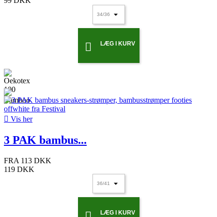
99 DKK
LÆG I KURV


Vis her
3 PAK bambus...
FRA
113 DKK
119 DKK
LÆG I KURV
