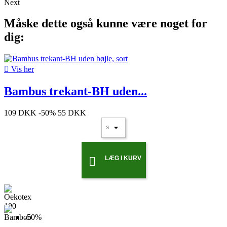
Next
Måske dette også kunne være noget for
dig:

Vis her
Bambus trekant-BH uden...
109 DKK
-50%
55 DKK
LÆG I KURV

-50%