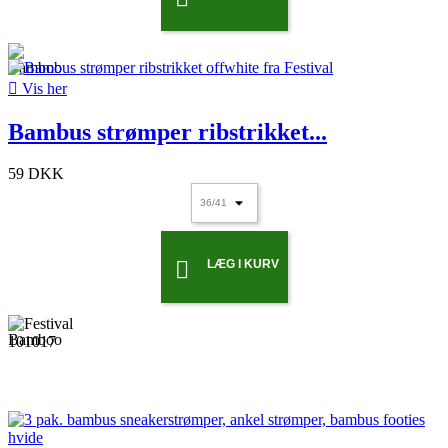

Vis her
Bambus strømper ribstrikket...
59 DKK
LÆG I KURV
