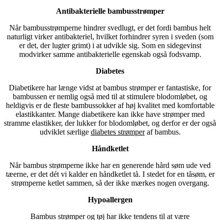
Antibakterielle bambusstrømper
Når bambusstrømperne hindrer svedlugt, er det fordi bambus helt
naturligt virker antibakteriel, hvilket forhindrer syren i sveden (som
er det, der lugter grimt) i at udvikle sig. Som en sidegevinst
modvirker samme antibakterielle egenskab også fodsvamp.
Diabetes
Diabetikere har længe vidst at bambus strømper er fantastiske, for
bambussen er nemlig også med til at stimulere blodomløbet, og
heldigvis er de fleste bambussokker af høj kvalitet med komfortable
elastikkanter. Mange diabetikere kan ikke have strømper med
stramme elastikker, der lukker for blodomløbet, og derfor er der også
udviklet særlige
diabetes strømper
af bambus.
Håndketlet
Når bambus strømperne ikke har en generende hård søm ude ved
tæerne, er det dét vi kalder en håndketlet tå. I stedet for en tåsøm, er
strømperne ketlet sammen, så der ikke mærkes nogen overgang.
Hypoallergen
Bambus strømper og tøj har ikke tendens til at være