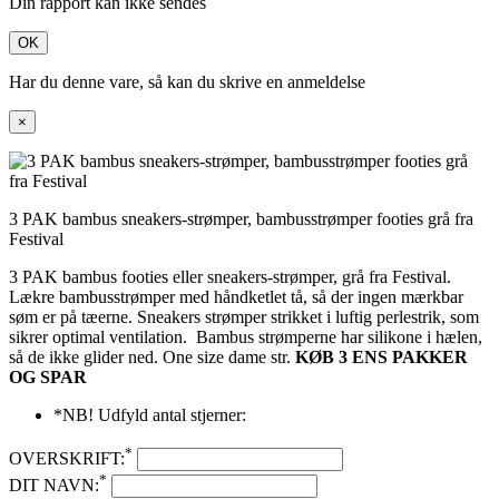
Din rapport kan ikke sendes
OK
Har du denne vare, så kan du skrive en anmeldelse
×
3 PAK bambus sneakers-strømper, bambusstrømper footies grå fra
Festival
3 PAK bambus footies eller sneakers-strømper, grå fra Festival.
Lækre bambusstrømper med håndketlet tå, så der ingen mærkbar
søm er på tæerne. Sneakers strømper strikket i luftig perlestrik, som
sikrer optimal ventilation. Bambus strømperne har silikone i hælen,
så de ikke glider ned. One size dame str.
KØB 3 ENS PAKKER
OG SPAR
*NB! Udfyld antal stjerner:
*
OVERSKRIFT:
*
DIT NAVN: