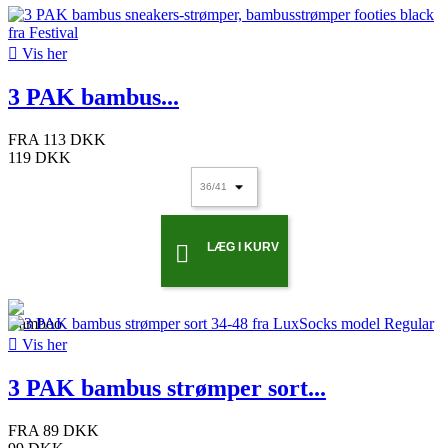

Vis her
3 PAK bambus...
FRA
113 DKK
119 DKK
LÆG I KURV


Vis her
3 PAK bambus strømper sort...
FRA
89 DKK