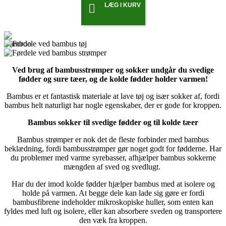
LÆG I KURV

Ved brug af bambusstrømper og sokker undgår du svedige
fødder og sure tæer, og de kolde fødder holder varmen!
Bambus er et fantastisk materiale at lave tøj og især sokker af, fordi
bambus helt naturligt har nogle egenskaber, der er gode for kroppen.
Bambus sokker til svedige fødder og til kolde tæer
Bambus strømper er nok det de fleste forbinder med bambus
beklædning, fordi bambusstrømper gør noget godt for fødderne. Har
du problemer med varme syrebasser, afhjælper bambus sokkerne
mængden af sved og svedlugt.
Har du der imod kolde fødder hjælper bambus med at isolere og
holde på varmen. At begge dele kan lade sig gøre er fordi
bambusfibrene indeholder mikroskopiske huller, som enten kan
fyldes med luft og isolere, eller kan absorbere sveden og transportere
den væk fra kroppen.