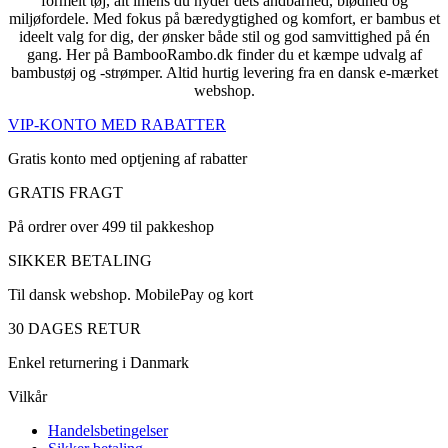
formelt tøj, alt imens du nyder dets åndbarhed, blødhed og
miljøfordele. Med fokus på bæredygtighed og komfort, er bambus et
ideelt valg for dig, der ønsker både stil og god samvittighed på én
gang. Her på BambooRambo.dk finder du et kæmpe udvalg af
bambustøj og -strømper. Altid hurtig levering fra en dansk e-mærket
webshop.
VIP-KONTO MED RABATTER
Gratis konto med optjening af rabatter
GRATIS FRAGT
På ordrer over 499 til pakkeshop
SIKKER BETALING
Til dansk webshop. MobilePay og kort
30 DAGES RETUR
Enkel returnering i Danmark
Vilkår
Handelsbetingelser