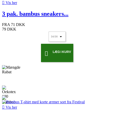

Vis her
3 pak. bambus sneakers...
FRA
71 DKK
79 DKK
LÆG I KURV


Vis her