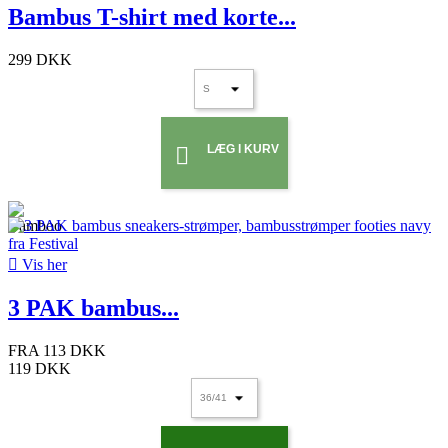
Bambus T-shirt med korte...
299 DKK
LÆG I KURV


Vis her
3 PAK bambus...
FRA
113 DKK
119 DKK