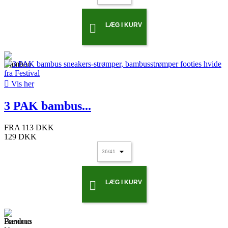
LÆG I KURV


Vis her
3 PAK bambus...
FRA
113 DKK
129 DKK
LÆG I KURV

Previous