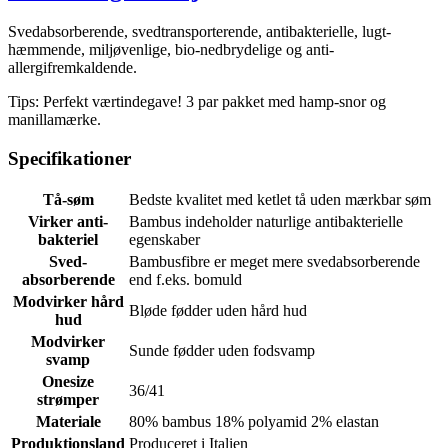
Svedabsorberende, svedtransporterende, antibakterielle, lugt-
hæmmende, miljøvenlige, bio-nedbrydelige og anti-
allergifremkaldende.
Tips: Perfekt værtindegave! 3 par pakket med hamp-snor og
manillamærke.
Specifikationer
Tå-søm
Bedste kvalitet med ketlet tå uden mærkbar søm
Virker anti-
Bambus indeholder naturlige antibakterielle
bakteriel
egenskaber
Sved-
Bambusfibre er meget mere svedabsorberende
absorberende
end f.eks. bomuld
Modvirker hård
Bløde fødder uden hård hud
hud
Modvirker
Sunde fødder uden fodsvamp
svamp
Onesize
36/41
strømper
Materiale
80% bambus 18% polyamid 2% elastan
Produktionsland
Produceret i Italien