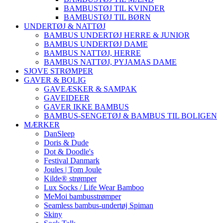
BAMBUSTØJ TIL KVINDER
BAMBUSTØJ TIL BØRN
UNDERTØJ & NATTØJ
BAMBUS UNDERTØJ HERRE & JUNIOR
BAMBUS UNDERTØJ DAME
BAMBUS NATTØJ, HERRE
BAMBUS NATTØJ, PYJAMAS DAME
SJOVE STRØMPER
GAVER & BOLIG
GAVEÆSKER & SAMPAK
GAVEIDEER
GAVER IKKE BAMBUS
BAMBUS-SENGETØJ & BAMBUS TIL BOLIGEN
MÆRKER
DanSleep
Doris & Dude
Dot & Doodle's
Festival Danmark
Joules | Tom Joule
Kilde® strømper
Lux Socks / Life Wear Bamboo
MeMoi bambusstrømper
Seamless bambus-undertøj Spiman
Skiny