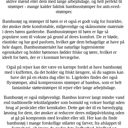
aktive mænd eller dem med lange arbejdsdage, og helt perfekt til
strømper - mange kalder faktisk bambusstrømper for anti-sved-
strømper.
Bambustøj og strømper til børn er et også et godt valg for forældre,
der ønsker dette komfortable, miljøvenlige og skånsomme materiale
i deres børns garderobe. Bambusstrømper til børn er lige så
populære som til voksne på grund af deres komfort. De er bløde,
elastiske og har god pasform, hvilket gør dem behagelige at have på
hele dagen. Bambusmaterialet har naturlige lugtresistente
egenskaber og holder børnenes fødder friske og tørre, hvilket er
ideelt for børn, der er i konstant bevægelse.
Også på rejser kan det være en kæmpe fordel at have bambustøj
med i kufferten, da det holder sig friskt længere, så du sagtens kan
have det på en ekstra dag eller to. Ligeledes findes der også
flystrømper, altså kompressions strømper af bambus, som er helt
fantastiske støttestrømper til rejser eller lange arbejdsdage.
Bambustøj er også miljøvenligt. Bambus kræver langt mindre vand
end traditionelle tekstilafgrøder som bomuld og vokser hurtigt uden
brug af pesticider eller kemikalier. Dette gør det til en bæredygtig
løsning for dem, der ønsker at reducere deres miljøpåvirkning uden
at gå på kompromis med kvalitet eller stil. Her kan du finde
bambustøj i mange forskellige stilarter og farver, fra afslappet til