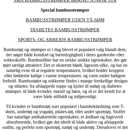
SMÅ BAMBUSSTRØMPER BØRNE- JUNIOR STR
Special bambusstrømper
BAMBUSSTRØMPER UDEN TÅ-SØM
DIABETES BAMBUSSTRØMPER
SPORTS- OG ARBEJDS BAMBUSSTRØMPER
Bambustøj og strømper er i dag blevet et populært valg blandt dem,
der søger både komfort og bæredygtighed i deres garderobe eller
sokkeskuffe. Bambusfibre har en række unikke egenskaber, der gør
tøjet særligt attraktivt: Det er ekstremt blødt, ligesom silke, og har en
naturlig evne til at regulere temperaturen, hvilket holder kroppen
eller fødderne kølige i varme temperaturer, og varm under køligere
forhold. Bambustøjet og sokkerne findes i mange forskellige designs
og stilarter, fra afslappede toppe og kjoler til nattøj og diabetes
strømper, til både kvinder, mænd og børn, og så er det kendt for at
være både stilfuldt og miljøvenligt.
Til kvinder er bambustøj især populært i basisbeklædning som T-
shirts, undertøj og yogatøj, pilates-tøj, eller andet sportstøj. Stoffet
har naturlige antibakterielle egenskaber, er åndbart og fugt/sved
absorberende, hvilket gør det ideelt til både aktive og afslappede
outfits, og perfekt som sportstøj, nattøj og undertøj. Derudover er det