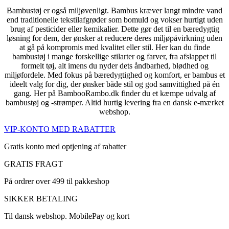
Bambustøj er også miljøvenligt. Bambus kræver langt mindre vand
end traditionelle tekstilafgrøder som bomuld og vokser hurtigt uden
brug af pesticider eller kemikalier. Dette gør det til en bæredygtig
løsning for dem, der ønsker at reducere deres miljøpåvirkning uden
at gå på kompromis med kvalitet eller stil. Her kan du finde
bambustøj i mange forskellige stilarter og farver, fra afslappet til
formelt tøj, alt imens du nyder dets åndbarhed, blødhed og
miljøfordele. Med fokus på bæredygtighed og komfort, er bambus et
ideelt valg for dig, der ønsker både stil og god samvittighed på én
gang. Her på BambooRambo.dk finder du et kæmpe udvalg af
bambustøj og -strømper. Altid hurtig levering fra en dansk e-mærket
webshop.
VIP-KONTO MED RABATTER
Gratis konto med optjening af rabatter
GRATIS FRAGT
På ordrer over 499 til pakkeshop
SIKKER BETALING
Til dansk webshop. MobilePay og kort