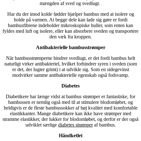
mængden af sved og svedlugt.
Har du der imod kolde fødder hjælper bambus med at isolere og
holde på varmen. At begge dele kan lade sig gøre er fordi
bambusfibrene indeholder mikroskopiske huller, som enten kan
fyldes med luft og isolere, eller kan absorbere sveden og transportere
den væk fra kroppen.
Antibakterielle bambusstrømper
Når bambusstrømperne hindrer svedlugt, er det fordi bambus helt
naturligt virker antibakteriel, hvilket forhindrer syren i sveden (som
er det, der lugter grimt) i at udvikle sig. Som en sidegevinst
modvirker samme antibakterielle egenskab også fodsvamp.
Diabetes
Diabetikere har længe vidst at bambus strømper er fantastiske, for
bambussen er nemlig også med til at stimulere blodomløbet, og
heldigvis er de fleste bambussokker af høj kvalitet med komfortable
elastikkanter. Mange diabetikere kan ikke have strømper med
stramme elastikker, der lukker for blodomløbet, og derfor er der også
udviklet særlige
diabetes strømper
af bambus.
Håndketlet