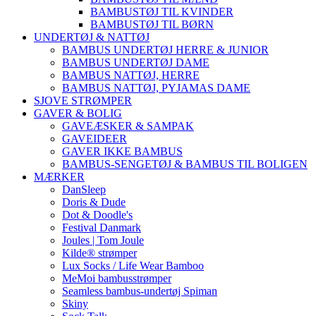
BAMBUSTØJ TIL KVINDER
BAMBUSTØJ TIL BØRN
UNDERTØJ & NATTØJ
BAMBUS UNDERTØJ HERRE & JUNIOR
BAMBUS UNDERTØJ DAME
BAMBUS NATTØJ, HERRE
BAMBUS NATTØJ, PYJAMAS DAME
SJOVE STRØMPER
GAVER & BOLIG
GAVEÆSKER & SAMPAK
GAVEIDEER
GAVER IKKE BAMBUS
BAMBUS-SENGETØJ & BAMBUS TIL BOLIGEN
MÆRKER
DanSleep
Doris & Dude
Dot & Doodle's
Festival Danmark
Joules | Tom Joule
Kilde® strømper
Lux Socks / Life Wear Bamboo
MeMoi bambusstrømper
Seamless bambus-undertøj Spiman
Skiny