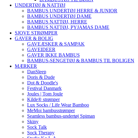
UNDERTØJ & NATTØJ
BAMBUS UNDERTØJ HERRE & JUNIOR
BAMBUS UNDERTØJ DAME
BAMBUS NATTØJ, HERRE
BAMBUS NATTØJ, PYJAMAS DAME
SJOVE STRØMPER
GAVER & BOLIG
GAVEÆSKER & SAMPAK
GAVEIDEER
GAVER IKKE BAMBUS
BAMBUS-SENGETØJ & BAMBUS TIL BOLIGEN
MÆRKER
DanSleep
Doris & Dude
Dot & Doodle's
Festival Danmark
Joules | Tom Joule
Kilde® strømper
Lux Socks / Life Wear Bamboo
MeMoi bambusstrømper
Seamless bambus-undertøj Spiman
Skiny
Sock Talk
Sock Therapy