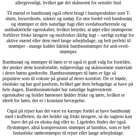
allergivenligt, hvilket gør det skånsomt for sensitiv hud.
Til mænd er bambustøj også oftest brugt i basisprodukter som T-
shirts, boxershorts, sokker og nattøj. En stor fordel ved bambustøj
og strømper er dets naturlige fugt eller svedabsorberende og
antibakterielle egenskaber, hvilket betyder, at tøjet eller strømperne
forbliver friske længere og modvirker dårlig lugt – særligt nyttigt for
aktive mænd eller dem med lange arbejdsdage, og helt perfekt til
strømper - mange kalder faktisk bambusstrømper for anti-sved-
strømper.
Bambustøj og strømper til børn er et også et godt valg for forældre,
der ønsker dette komfortable, miljøvenlige og skånsomme materiale
i deres børns garderobe. Bambusstrømper til børn er lige så
populære som til voksne på grund af deres komfort. De er bløde,
elastiske og har god pasform, hvilket gør dem behagelige at have på
hele dagen. Bambusmaterialet har naturlige lugtresistente
egenskaber og holder børnenes fødder friske og tørre, hvilket er
ideelt for børn, der er i konstant bevægelse.
Også på rejser kan det være en kæmpe fordel at have bambustøj
med i kufferten, da det holder sig friskt længere, så du sagtens kan
have det på en ekstra dag eller to. Ligeledes findes der også
flystrømper, altså kompressions strømper af bambus, som er helt
fantastiske støttestrømper til rejser eller lange arbejdsdage.