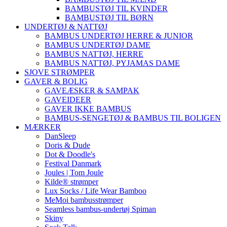
BAMBUSTØJ TIL KVINDER
BAMBUSTØJ TIL BØRN
UNDERTØJ & NATTØJ
BAMBUS UNDERTØJ HERRE & JUNIOR
BAMBUS UNDERTØJ DAME
BAMBUS NATTØJ, HERRE
BAMBUS NATTØJ, PYJAMAS DAME
SJOVE STRØMPER
GAVER & BOLIG
GAVEÆSKER & SAMPAK
GAVEIDEER
GAVER IKKE BAMBUS
BAMBUS-SENGETØJ & BAMBUS TIL BOLIGEN
MÆRKER
DanSleep
Doris & Dude
Dot & Doodle's
Festival Danmark
Joules | Tom Joule
Kilde® strømper
Lux Socks / Life Wear Bamboo
MeMoi bambusstrømper
Seamless bambus-undertøj Spiman
Skiny