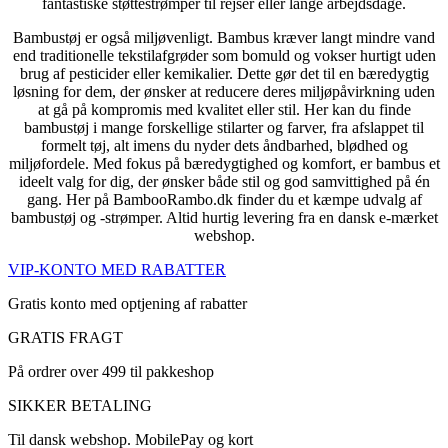
fantastiske støttestrømper til rejser eller lange arbejdsdage.
Bambustøj er også miljøvenligt. Bambus kræver langt mindre vand
end traditionelle tekstilafgrøder som bomuld og vokser hurtigt uden
brug af pesticider eller kemikalier. Dette gør det til en bæredygtig
løsning for dem, der ønsker at reducere deres miljøpåvirkning uden
at gå på kompromis med kvalitet eller stil. Her kan du finde
bambustøj i mange forskellige stilarter og farver, fra afslappet til
formelt tøj, alt imens du nyder dets åndbarhed, blødhed og
miljøfordele. Med fokus på bæredygtighed og komfort, er bambus et
ideelt valg for dig, der ønsker både stil og god samvittighed på én
gang. Her på BambooRambo.dk finder du et kæmpe udvalg af
bambustøj og -strømper. Altid hurtig levering fra en dansk e-mærket
webshop.
VIP-KONTO MED RABATTER
Gratis konto med optjening af rabatter
GRATIS FRAGT
På ordrer over 499 til pakkeshop
SIKKER BETALING
Til dansk webshop. MobilePay og kort