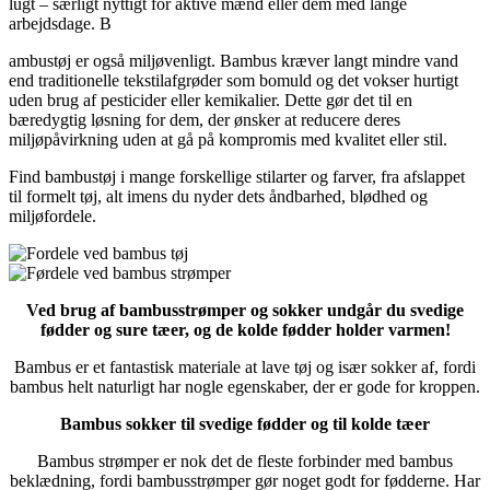
lugt – særligt nyttigt for aktive mænd eller dem med lange
arbejdsdage. B
ambustøj er også miljøvenligt. Bambus kræver langt mindre vand
end traditionelle tekstilafgrøder som bomuld og det vokser hurtigt
uden brug af pesticider eller kemikalier. Dette gør det til en
bæredygtig løsning for dem, der ønsker at reducere deres
miljøpåvirkning uden at gå på kompromis med kvalitet eller stil.
Find bambustøj i mange forskellige stilarter og farver, fra afslappet
til formelt tøj, alt imens du nyder dets åndbarhed, blødhed og
miljøfordele.
Ved brug af bambusstrømper og sokker undgår du svedige
fødder og sure tæer, og de kolde fødder holder varmen!
Bambus er et fantastisk materiale at lave tøj og især sokker af, fordi
bambus helt naturligt har nogle egenskaber, der er gode for kroppen.
Bambus sokker til svedige fødder og til kolde tæer
Bambus strømper er nok det de fleste forbinder med bambus
beklædning, fordi bambusstrømper gør noget godt for fødderne. Har