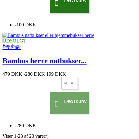
LÆG I KURV

-100 DKK
UDSOLGT

Vis her
Bambus herre natbukser...
479 DKK
-280 DKK
199 DKK
LÆG I KURV

-280 DKK
Viser 1-23 af 23 vare(r)