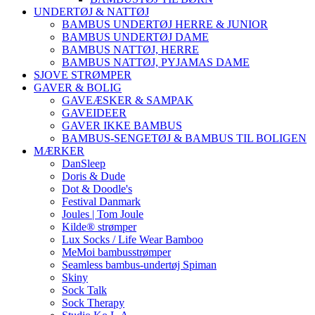
UNDERTØJ & NATTØJ
BAMBUS UNDERTØJ HERRE & JUNIOR
BAMBUS UNDERTØJ DAME
BAMBUS NATTØJ, HERRE
BAMBUS NATTØJ, PYJAMAS DAME
SJOVE STRØMPER
GAVER & BOLIG
GAVEÆSKER & SAMPAK
GAVEIDEER
GAVER IKKE BAMBUS
BAMBUS-SENGETØJ & BAMBUS TIL BOLIGEN
MÆRKER
DanSleep
Doris & Dude
Dot & Doodle's
Festival Danmark
Joules | Tom Joule
Kilde® strømper
Lux Socks / Life Wear Bamboo
MeMoi bambusstrømper
Seamless bambus-undertøj Spiman
Skiny
Sock Talk
Sock Therapy