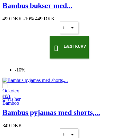
Bambus bukser med...
499 DKK
-10%
449 DKK
LÆG I KURV

-10%

Vis her
Bambus pyjamas med shorts,...
349 DKK