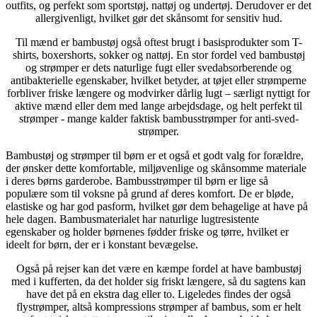
outfits, og perfekt som sportstøj, nattøj og undertøj. Derudover er det
allergivenligt, hvilket gør det skånsomt for sensitiv hud.
Til mænd er bambustøj også oftest brugt i basisprodukter som T-
shirts, boxershorts, sokker og nattøj. En stor fordel ved bambustøj
og strømper er dets naturlige fugt eller svedabsorberende og
antibakterielle egenskaber, hvilket betyder, at tøjet eller strømperne
forbliver friske længere og modvirker dårlig lugt – særligt nyttigt for
aktive mænd eller dem med lange arbejdsdage, og helt perfekt til
strømper - mange kalder faktisk bambusstrømper for anti-sved-
strømper.
Bambustøj og strømper til børn er et også et godt valg for forældre,
der ønsker dette komfortable, miljøvenlige og skånsomme materiale
i deres børns garderobe. Bambusstrømper til børn er lige så
populære som til voksne på grund af deres komfort. De er bløde,
elastiske og har god pasform, hvilket gør dem behagelige at have på
hele dagen. Bambusmaterialet har naturlige lugtresistente
egenskaber og holder børnenes fødder friske og tørre, hvilket er
ideelt for børn, der er i konstant bevægelse.
Også på rejser kan det være en kæmpe fordel at have bambustøj
med i kufferten, da det holder sig friskt længere, så du sagtens kan
have det på en ekstra dag eller to. Ligeledes findes der også
flystrømper, altså kompressions strømper af bambus, som er helt