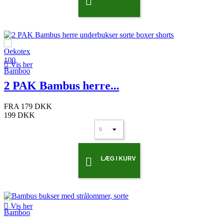


Vis her
2 PAK Bambus herre...
FRA
179 DKK
199 DKK
LÆG I KURV


Vis her