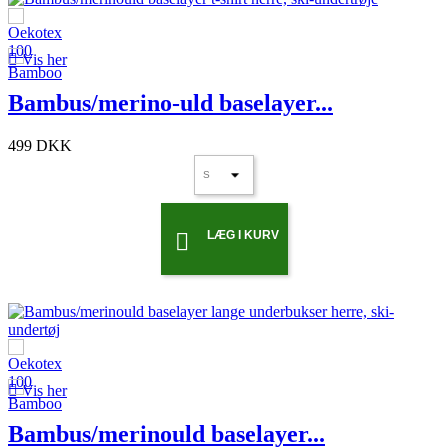

Vis her
Bambus/merino-uld baselayer...
499 DKK
LÆG I KURV


Vis her
Bambus/merinould baselayer...