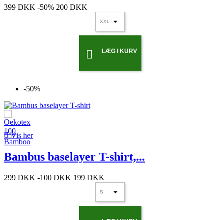
399 DKK
-50%
200 DKK
LÆG I KURV

-50%

Vis her
Bambus baselayer T-shirt,...
299 DKK
-100 DKK
199 DKK