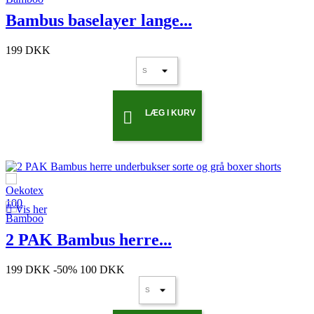
Bambus baselayer lange...
199 DKK
LÆG I KURV


Vis her
2 PAK Bambus herre...
199 DKK
-50%
100 DKK