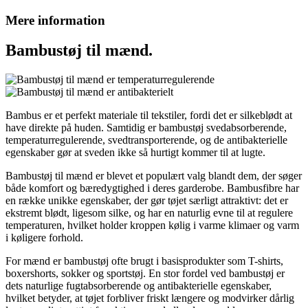
Mere information
Bambustøj til mænd.
Bambus er et perfekt materiale til tekstiler, fordi det er silkeblødt at
have direkte på huden. Samtidig er bambustøj svedabsorberende,
temperaturregulerende, svedtransporterende, og de antibakterielle
egenskaber gør at sveden ikke så hurtigt kommer til at lugte.
Bambustøj til mænd er blevet et populært valg blandt dem, der søger
både komfort og bæredygtighed i deres garderobe. Bambusfibre har
en række unikke egenskaber, der gør tøjet særligt attraktivt: det er
ekstremt blødt, ligesom silke, og har en naturlig evne til at regulere
temperaturen, hvilket holder kroppen kølig i varme klimaer og varm
i køligere forhold.
For mænd er bambustøj ofte brugt i basisprodukter som T-shirts,
boxershorts, sokker og sportstøj. En stor fordel ved bambustøj er
dets naturlige fugtabsorberende og antibakterielle egenskaber,
hvilket betyder, at tøjet forbliver friskt længere og modvirker dårlig