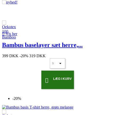

Vis her
Bambus baselayer sæt herre,...
399 DKK
-20%
319 DKK
LÆG I KURV

-20%