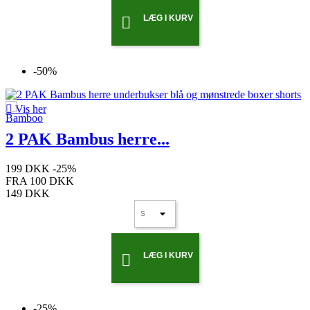
LÆG I KURV

-50%

Vis her
2 PAK Bambus herre...
199 DKK
-25%
FRA
100 DKK
149 DKK
LÆG I KURV

-25%