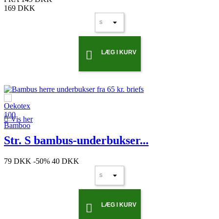
169 DKK
LÆG I KURV


Vis her
Str. S bambus-underbukser...
79 DKK
-50%
40 DKK
LÆG I KURV
