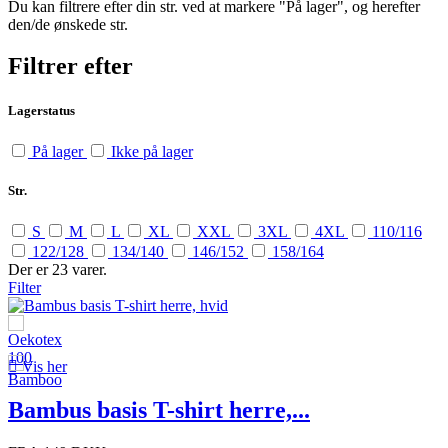
Du kan filtrere efter din str. ved at markere "På lager", og herefter
den/de ønskede str.
Filtrer efter
Lagerstatus
På lager
Ikke på lager
Str.
S
M
L
XL
XXL
3XL
4XL
110/116
122/128
134/140
146/152
158/164
Der er 23 varer.
Filter

Vis her
Bambus basis T-shirt herre,...