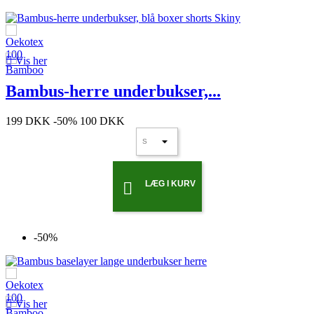

Vis her
Bambus-herre underbukser,...
199 DKK
-50%
100 DKK
LÆG I KURV

-50%

Vis her