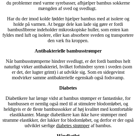
du problemer med varme syrebasser, afhjælper bambus sokkerne
mængden af sved og svedlugt.
Har du der imod kolde fødder hjælper bambus med at isolere og
holde på varmen. At begge dele kan lade sig gøre er fordi
bambusfibrene indeholder mikroskopiske huller, som enten kan
fyldes med luft og isolere, eller kan absorbere sveden og transportere
den væk fra kroppen.
Antibakterielle bambusstrømper
Når bambusstrømperne hindrer svedlugt, er det fordi bambus helt
naturligt virker antibakteriel, hvilket forhindrer syren i sveden (som
er det, der lugter grimt) i at udvikle sig. Som en sidegevinst
modvirker samme antibakterielle egenskab også fodsvamp.
Diabetes
Diabetikere har længe vidst at bambus strømper er fantastiske, for
bambussen er nemlig også med til at stimulere blodomløbet, og
heldigvis er de fleste bambussokker af høj kvalitet med komfortable
elastikkanter. Mange diabetikere kan ikke have strømper med
stramme elastikker, der lukker for blodomløbet, og derfor er der også
udviklet særlige
diabetes strømper
af bambus.
Håndketlet