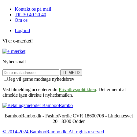
Kontakt os på mail
Tlf. 30 40 50 40
Om os
Log ind
Vi er e-mærket!
Nyhedsmail
TILMELD
Jeg vil gerne modtage nyhedsbrev
Ved tilmelding accepterer du
Privatlivspolitikken
.
Det er nemt at
afmelde igen direkte i nyhedsmailen.
BambooRambo.dk - FashioNordic CVR 18600706 - Lindenæsvej
20 - 8300 Odder
© 2014-2024 BambooRambo.dk. All rights reserved