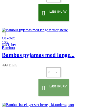
LÆG I KURV


Vis her
Bambus pyjamas med lange...
499 DKK
LÆG I KURV
