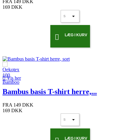
FRA
149 DKK
169 DKK
LÆG I KURV


Vis her
Bambus basis T-shirt herre,...
FRA
149 DKK
169 DKK
LÆG I KURV