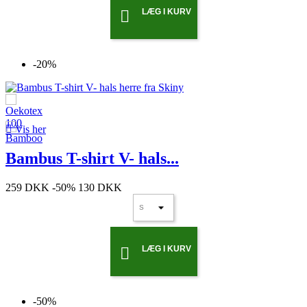
LÆG I KURV

-20%

Vis her
Bambus T-shirt V- hals...
259 DKK
-50%
130 DKK
LÆG I KURV

-50%