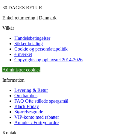
30 DAGES RETUR
Enkel returnering i Danmark
Vilkår
Handelsbetingelser
Sikker betaling
Cookie og persondatapolitik
e-mærket
Copyrights og ophavsret 2014-2026
Administrer cookies
Information
Levering & Retur
Om bambus
FAQ Ofte stillede spørgsmål
Black Friday
Størrelsesguide
VIP-konto med rabatter
Annuler / Fortryd ordre
Kontakt