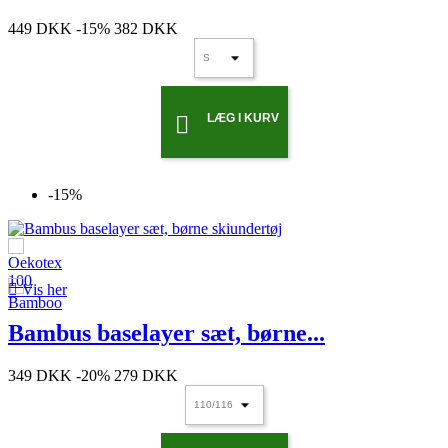
449 DKK
-15%
382 DKK
LÆG I KURV

-15%

Vis her
Bambus baselayer sæt, børne...
349 DKK
-20%
279 DKK