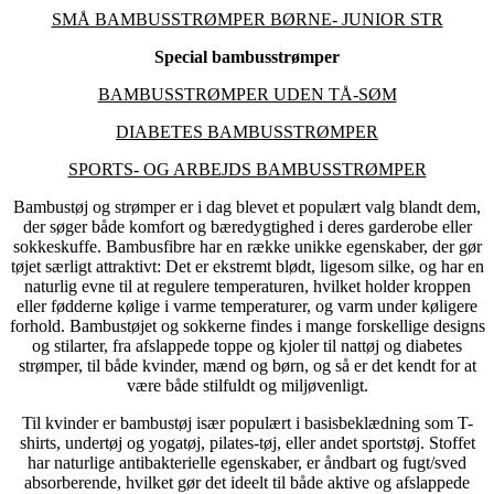
SMÅ BAMBUSSTRØMPER BØRNE- JUNIOR STR
Special bambusstrømper
BAMBUSSTRØMPER UDEN TÅ-SØM
DIABETES BAMBUSSTRØMPER
SPORTS- OG ARBEJDS BAMBUSSTRØMPER
Bambustøj og strømper er i dag blevet et populært valg blandt dem,
der søger både komfort og bæredygtighed i deres garderobe eller
sokkeskuffe. Bambusfibre har en række unikke egenskaber, der gør
tøjet særligt attraktivt: Det er ekstremt blødt, ligesom silke, og har en
naturlig evne til at regulere temperaturen, hvilket holder kroppen
eller fødderne kølige i varme temperaturer, og varm under køligere
forhold. Bambustøjet og sokkerne findes i mange forskellige designs
og stilarter, fra afslappede toppe og kjoler til nattøj og diabetes
strømper, til både kvinder, mænd og børn, og så er det kendt for at
være både stilfuldt og miljøvenligt.
Til kvinder er bambustøj især populært i basisbeklædning som T-
shirts, undertøj og yogatøj, pilates-tøj, eller andet sportstøj. Stoffet
har naturlige antibakterielle egenskaber, er åndbart og fugt/sved
absorberende, hvilket gør det ideelt til både aktive og afslappede