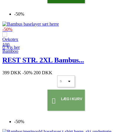
-50%
-50%

Vis her
REST STR. 2XL Bambus...
399 DKK
-50%
200 DKK
LÆG I KURV

-50%