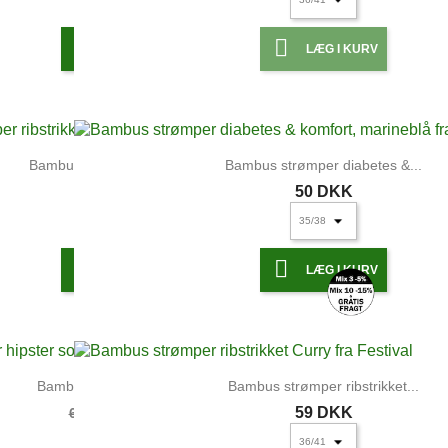


LÆG I KURV
LÆG I KURV
Bambus strømper ribstrikket...
Bambus strømper diabetes &...
59 DKK
50 DKK


LÆG I KURV
LÆG I KURV
FRA
35 DKK
Bambus trusser hipster sort
Bambus strømper ribstrikket...
48 DKK
59 DKK
69 DKK