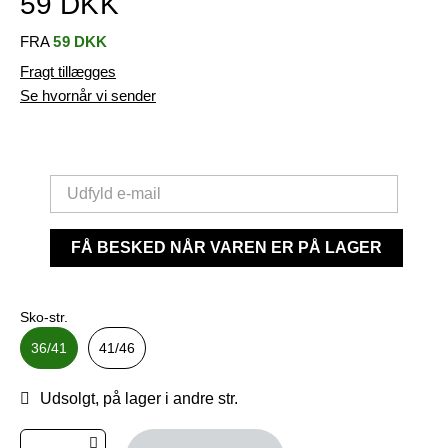
59 DKK
FRA
59 DKK
Fragt tillægges
Se hvornår vi sender
FÅ BESKED NÅR VAREN ER PÅ LAGER
Sko-str.
36/41
41/46
Udsolgt, på lager i andre str.