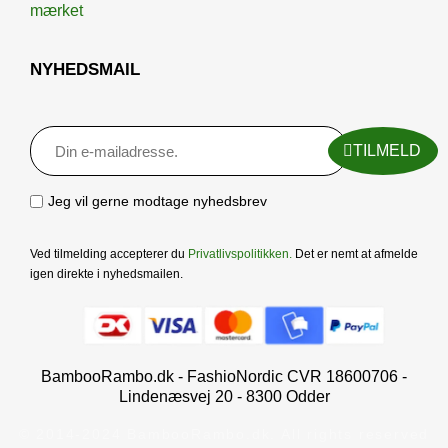
NYHEDSMAIL
TILMELD
Jeg vil gerne modtage nyhedsbrev
Ved tilmelding accepterer du
Privatlivspolitikken
.
Det er nemt at afmelde
igen direkte i nyhedsmailen.
BambooRambo.dk - FashioNordic CVR 18600706 -
Lindenæsvej 20 - 8300 Odder
© 2014-2024 BambooRambo.dk. All rights reserved