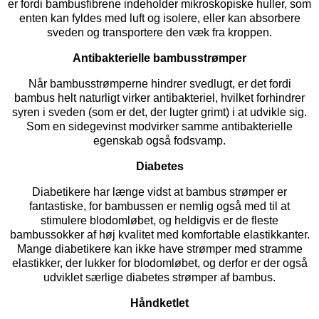
er fordi bambusfibrene indeholder mikroskopiske huller, som
enten kan fyldes med luft og isolere, eller kan absorbere
sveden og transportere den væk fra kroppen.
Antibakterielle bambusstrømper
Når bambusstrømperne hindrer svedlugt, er det fordi
bambus helt naturligt virker antibakteriel, hvilket forhindrer
syren i sveden (som er det, der lugter grimt) i at udvikle sig.
Som en sidegevinst modvirker samme antibakterielle
egenskab også fodsvamp.
Diabetes
Diabetikere har længe vidst at bambus strømper er
fantastiske, for bambussen er nemlig også med til at
stimulere blodomløbet, og heldigvis er de fleste
bambussokker af høj kvalitet med komfortable elastikkanter.
Mange diabetikere kan ikke have strømper med stramme
elastikker, der lukker for blodomløbet, og derfor er der også
udviklet særlige
diabetes strømper
af bambus.
Håndketlet