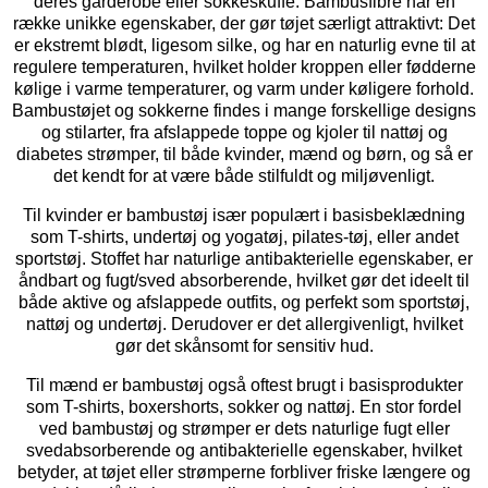
deres garderobe eller sokkeskuffe. Bambusfibre har en
række unikke egenskaber, der gør tøjet særligt attraktivt: Det
er ekstremt blødt, ligesom silke, og har en naturlig evne til at
regulere temperaturen, hvilket holder kroppen eller fødderne
kølige i varme temperaturer, og varm under køligere forhold.
Bambustøjet og sokkerne findes i mange forskellige designs
og stilarter, fra afslappede toppe og kjoler til nattøj og
diabetes strømper, til både kvinder, mænd og børn, og så er
det kendt for at være både stilfuldt og miljøvenligt.
Til kvinder er bambustøj især populært i basisbeklædning
som T-shirts, undertøj og yogatøj, pilates-tøj, eller andet
sportstøj. Stoffet har naturlige antibakterielle egenskaber, er
åndbart og fugt/sved absorberende, hvilket gør det ideelt til
både aktive og afslappede outfits, og perfekt som sportstøj,
nattøj og undertøj. Derudover er det allergivenligt, hvilket
gør det skånsomt for sensitiv hud.
Til mænd er bambustøj også oftest brugt i basisprodukter
som T-shirts, boxershorts, sokker og nattøj. En stor fordel
ved bambustøj og strømper er dets naturlige fugt eller
svedabsorberende og antibakterielle egenskaber, hvilket
betyder, at tøjet eller strømperne forbliver friske længere og