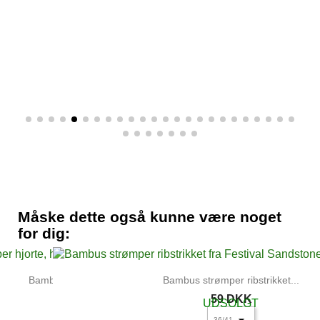
59 DKK
UDSOLGT

LÆG I KURV
Måske dette også kunne være noget
for dig:
Bambus strømper hjorte,...
Bambus strømper ribstrikket...
79 DKK
59 DKK
UDSOLGT