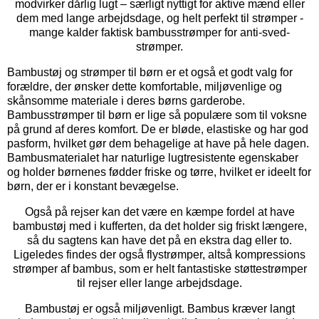
modvirker dårlig lugt – særligt nyttigt for aktive mænd eller
dem med lange arbejdsdage, og helt perfekt til strømper -
mange kalder faktisk bambusstrømper for anti-sved-
strømper.
Bambustøj og strømper til børn er et også et godt valg for
forældre, der ønsker dette komfortable, miljøvenlige og
skånsomme materiale i deres børns garderobe.
Bambusstrømper til børn er lige så populære som til voksne
på grund af deres komfort. De er bløde, elastiske og har god
pasform, hvilket gør dem behagelige at have på hele dagen.
Bambusmaterialet har naturlige lugtresistente egenskaber
og holder børnenes fødder friske og tørre, hvilket er ideelt for
børn, der er i konstant bevægelse.
Også på rejser kan det være en kæmpe fordel at have
bambustøj med i kufferten, da det holder sig friskt længere,
så du sagtens kan have det på en ekstra dag eller to.
Ligeledes findes der også flystrømper, altså kompressions
strømper af bambus, som er helt fantastiske støttestrømper
til rejser eller lange arbejdsdage.
Bambustøj er også miljøvenligt. Bambus kræver langt