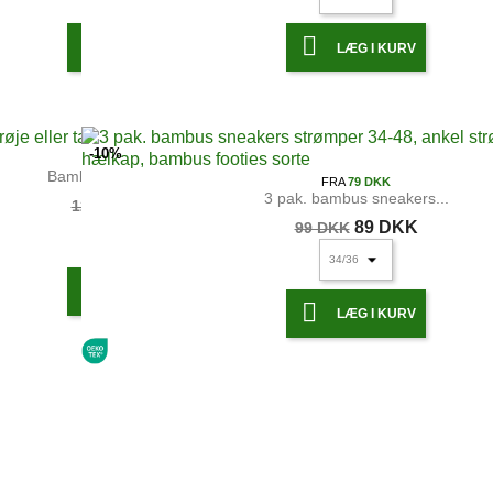


LÆG I KURV
LÆG I KURV
-10%
FRA
65 DKK
Bambus undertrøje eller...
FRA
79 DKK
3 pak. bambus sneakers...
90 DKK
129 DKK
89 DKK
99 DKK

LÆG I KURV

LÆG I KURV