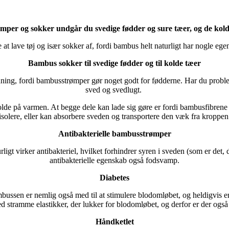
per og sokker undgår du svedige fødder og sure tæer, og de kol
 at lave tøj og især sokker af, fordi bambus helt naturligt har nogle eg
Bambus sokker til svedige fødder og til kolde tæer
ning, fordi bambusstrømper gør noget godt for fødderne. Har du pro
sved og svedlugt.
lde på varmen. At begge dele kan lade sig gøre er fordi bambusfibrene 
isolere, eller kan absorbere sveden og transportere den væk fra kroppen
Antibakterielle bambusstrømper
igt virker antibakteriel, hvilket forhindrer syren i sveden (som er det,
antibakterielle egenskab også fodsvamp.
Diabetes
mbussen er nemlig også med til at stimulere blodomløbet, og heldigvis er
 stramme elastikker, der lukker for blodomløbet, og derfor er der også
Håndketlet