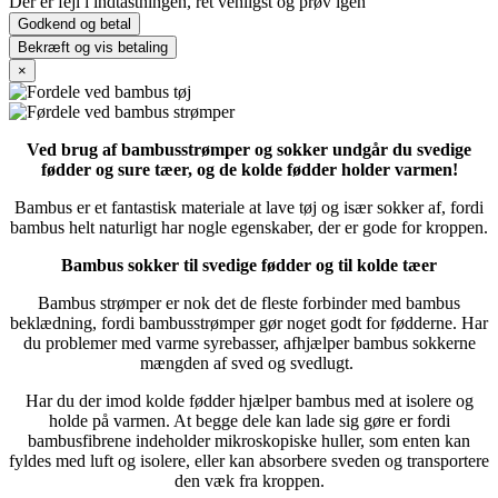
Der er fejl i indtastningen, ret venligst og prøv igen
Godkend og betal
Bekræft og vis betaling
×
Ved brug af bambusstrømper og sokker undgår du svedige
fødder og sure tæer, og de kolde fødder holder varmen!
Bambus er et fantastisk materiale at lave tøj og især sokker af, fordi
bambus helt naturligt har nogle egenskaber, der er gode for kroppen.
Bambus sokker til svedige fødder og til kolde tæer
Bambus strømper er nok det de fleste forbinder med bambus
beklædning, fordi bambusstrømper gør noget godt for fødderne. Har
du problemer med varme syrebasser, afhjælper bambus sokkerne
mængden af sved og svedlugt.
Har du der imod kolde fødder hjælper bambus med at isolere og
holde på varmen. At begge dele kan lade sig gøre er fordi
bambusfibrene indeholder mikroskopiske huller, som enten kan
fyldes med luft og isolere, eller kan absorbere sveden og transportere
den væk fra kroppen.