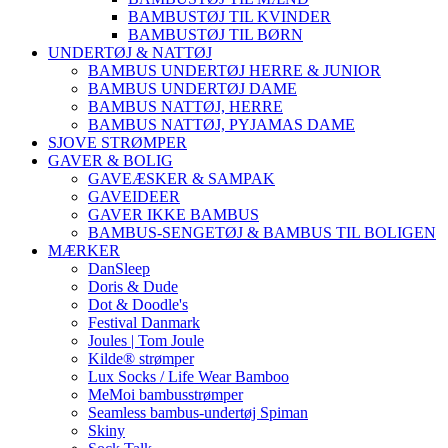
BAMBUSTØJ TIL KVINDER
BAMBUSTØJ TIL BØRN
UNDERTØJ & NATTØJ
BAMBUS UNDERTØJ HERRE & JUNIOR
BAMBUS UNDERTØJ DAME
BAMBUS NATTØJ, HERRE
BAMBUS NATTØJ, PYJAMAS DAME
SJOVE STRØMPER
GAVER & BOLIG
GAVEÆSKER & SAMPAK
GAVEIDEER
GAVER IKKE BAMBUS
BAMBUS-SENGETØJ & BAMBUS TIL BOLIGEN
MÆRKER
DanSleep
Doris & Dude
Dot & Doodle's
Festival Danmark
Joules | Tom Joule
Kilde® strømper
Lux Socks / Life Wear Bamboo
MeMoi bambusstrømper
Seamless bambus-undertøj Spiman
Skiny