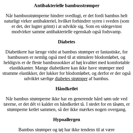
Antibakterielle bambusstrømper
Når bambusstrømperne hindrer svedlugt, er det fordi bambus helt
naturligt virker antibakteriel, hvilket forhindrer syren i sveden (som
er det, der lugter grimt) i at udvikle sig. Som en sidegevinst
modvirker samme antibakterielle egenskab også fodsvamp.
Diabetes
Diabetikere har længe vidst at bambus strømper er fantastiske, for
bambussen er nemlig også med til at stimulere blodomløbet, og
heldigvis er de fleste bambussokker af høj kvalitet med komfortable
elastikkanter. Mange diabetikere kan ikke have strømper med
stramme elastikker, der lukker for blodomløbet, og derfor er der også
udviklet særlige
diabetes strømper
af bambus.
Håndketlet
Når bambus strømperne ikke har en generende hård søm ude ved
tæerne, er det dét vi kalder en håndketlet tå. I stedet for en tåsøm, er
strømperne ketlet sammen, så der ikke mærkes nogen overgang.
Hypoallergen
Bambus strømper og tøj har ikke tendens til at være