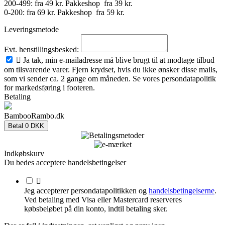
200-499: fra 49 kr. Pakkeshop fra 39 kr.
0-200: fra 69 kr. Pakkeshop fra 59 kr.
Leveringsmetode
Evt. henstillingsbesked:

Ja tak, min e-mailadresse må blive brugt til at modtage tilbud
om tilsvarende varer. Fjern krydset, hvis du ikke ønsker disse mails,
som vi sender ca. 2 gange om måneden. Se vores persondatapolitik
for markedsføring i footeren.
Betaling
BambooRambo.dk
Betal
0 DKK
Indkøbskurv
Du bedes acceptere handelsbetingelser

Jeg accepterer persondatapolitikken og
handelsbetingelserne
.
Ved betaling med Visa eller Mastercard reserveres
købsbeløbet på din konto, indtil betaling sker.