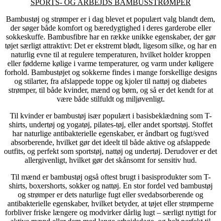
SPORTS- OG ARBEJDS BAMBUSSTRØMPER
Bambustøj og strømper er i dag blevet et populært valg blandt dem,
der søger både komfort og bæredygtighed i deres garderobe eller
sokkeskuffe. Bambusfibre har en række unikke egenskaber, der gør
tøjet særligt attraktivt: Det er ekstremt blødt, ligesom silke, og har en
naturlig evne til at regulere temperaturen, hvilket holder kroppen
eller fødderne kølige i varme temperaturer, og varm under køligere
forhold. Bambustøjet og sokkerne findes i mange forskellige designs
og stilarter, fra afslappede toppe og kjoler til nattøj og diabetes
strømper, til både kvinder, mænd og børn, og så er det kendt for at
være både stilfuldt og miljøvenligt.
Til kvinder er bambustøj især populært i basisbeklædning som T-
shirts, undertøj og yogatøj, pilates-tøj, eller andet sportstøj. Stoffet
har naturlige antibakterielle egenskaber, er åndbart og fugt/sved
absorberende, hvilket gør det ideelt til både aktive og afslappede
outfits, og perfekt som sportstøj, nattøj og undertøj. Derudover er det
allergivenligt, hvilket gør det skånsomt for sensitiv hud.
Til mænd er bambustøj også oftest brugt i basisprodukter som T-
shirts, boxershorts, sokker og nattøj. En stor fordel ved bambustøj
og strømper er dets naturlige fugt eller svedabsorberende og
antibakterielle egenskaber, hvilket betyder, at tøjet eller strømperne
forbliver friske længere og modvirker dårlig lugt – særligt nyttigt for