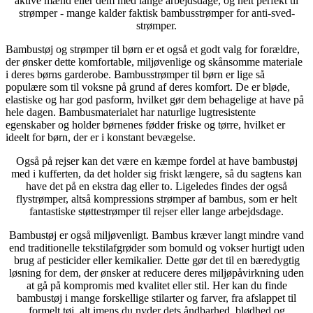
aktive mænd eller dem med lange arbejdsdage, og helt perfekt til
strømper - mange kalder faktisk bambusstrømper for anti-sved-
strømper.
Bambustøj og strømper til børn er et også et godt valg for forældre,
der ønsker dette komfortable, miljøvenlige og skånsomme materiale
i deres børns garderobe. Bambusstrømper til børn er lige så
populære som til voksne på grund af deres komfort. De er bløde,
elastiske og har god pasform, hvilket gør dem behagelige at have på
hele dagen. Bambusmaterialet har naturlige lugtresistente
egenskaber og holder børnenes fødder friske og tørre, hvilket er
ideelt for børn, der er i konstant bevægelse.
Også på rejser kan det være en kæmpe fordel at have bambustøj
med i kufferten, da det holder sig friskt længere, så du sagtens kan
have det på en ekstra dag eller to. Ligeledes findes der også
flystrømper, altså kompressions strømper af bambus, som er helt
fantastiske støttestrømper til rejser eller lange arbejdsdage.
Bambustøj er også miljøvenligt. Bambus kræver langt mindre vand
end traditionelle tekstilafgrøder som bomuld og vokser hurtigt uden
brug af pesticider eller kemikalier. Dette gør det til en bæredygtig
løsning for dem, der ønsker at reducere deres miljøpåvirkning uden
at gå på kompromis med kvalitet eller stil. Her kan du finde
bambustøj i mange forskellige stilarter og farver, fra afslappet til
formelt tøj, alt imens du nyder dets åndbarhed, blødhed og