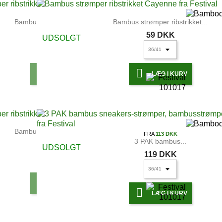
Bambus strømper ribstrikket...
Bambus strømper ribstrikket...
59 DKK
59 DKK
UDSOLGT


LÆG I KURV
LÆG I KURV
Bambus strømper ribstrikket...
FRA
113 DKK
3 PAK bambus...
59 DKK
UDSOLGT
119 DKK

LÆG I KURV

LÆG I KURV