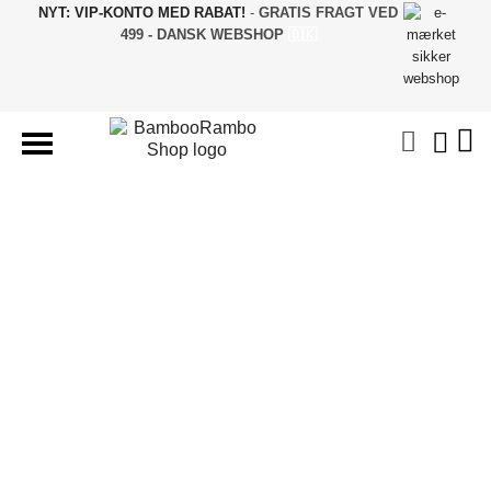
NYT: VIP-KONTO MED RABAT!
-
GRATIS FRAGT VED
499 - DANSK WEBSHOP
🇩🇰
BAMBUS TØJ & STRØMPER
UNDERTØJ & NATTØJ
SJOVE STRØMPER
GAVER & BOLIG
BAMBUS TILBUD