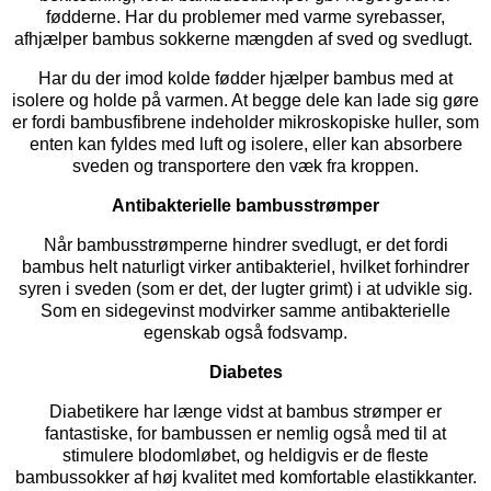
fødderne. Har du problemer med varme syrebasser,
afhjælper bambus sokkerne mængden af sved og svedlugt.
Har du der imod kolde fødder hjælper bambus med at
isolere og holde på varmen. At begge dele kan lade sig gøre
er fordi bambusfibrene indeholder mikroskopiske huller, som
enten kan fyldes med luft og isolere, eller kan absorbere
sveden og transportere den væk fra kroppen.
Antibakterielle bambusstrømper
Når bambusstrømperne hindrer svedlugt, er det fordi
bambus helt naturligt virker antibakteriel, hvilket forhindrer
syren i sveden (som er det, der lugter grimt) i at udvikle sig.
Som en sidegevinst modvirker samme antibakterielle
egenskab også fodsvamp.
Diabetes
Diabetikere har længe vidst at bambus strømper er
fantastiske, for bambussen er nemlig også med til at
stimulere blodomløbet, og heldigvis er de fleste
bambussokker af høj kvalitet med komfortable elastikkanter.