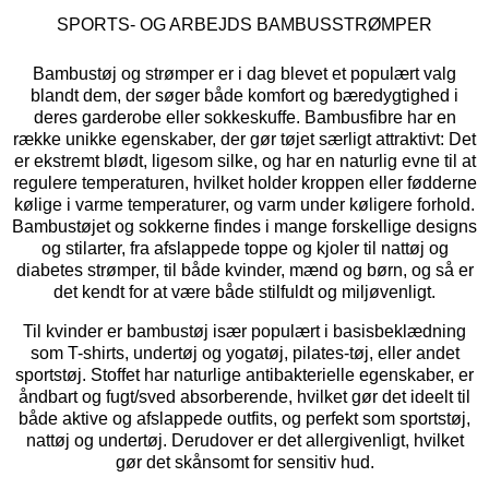
SPORTS- OG ARBEJDS BAMBUSSTRØMPER
Bambustøj og strømper er i dag blevet et populært valg
blandt dem, der søger både komfort og bæredygtighed i
deres garderobe eller sokkeskuffe. Bambusfibre har en
række unikke egenskaber, der gør tøjet særligt attraktivt: Det
er ekstremt blødt, ligesom silke, og har en naturlig evne til at
regulere temperaturen, hvilket holder kroppen eller fødderne
kølige i varme temperaturer, og varm under køligere forhold.
Bambustøjet og sokkerne findes i mange forskellige designs
og stilarter, fra afslappede toppe og kjoler til nattøj og
diabetes strømper, til både kvinder, mænd og børn, og så er
det kendt for at være både stilfuldt og miljøvenligt.
Til kvinder er bambustøj især populært i basisbeklædning
som T-shirts, undertøj og yogatøj, pilates-tøj, eller andet
sportstøj. Stoffet har naturlige antibakterielle egenskaber, er
åndbart og fugt/sved absorberende, hvilket gør det ideelt til
både aktive og afslappede outfits, og perfekt som sportstøj,
nattøj og undertøj. Derudover er det allergivenligt, hvilket
gør det skånsomt for sensitiv hud.