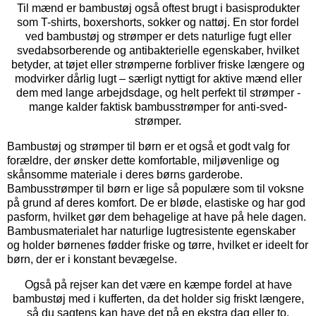
Til mænd er bambustøj også oftest brugt i basisprodukter
som T-shirts, boxershorts, sokker og nattøj. En stor fordel
ved bambustøj og strømper er dets naturlige fugt eller
svedabsorberende og antibakterielle egenskaber, hvilket
betyder, at tøjet eller strømperne forbliver friske længere og
modvirker dårlig lugt – særligt nyttigt for aktive mænd eller
dem med lange arbejdsdage, og helt perfekt til strømper -
mange kalder faktisk bambusstrømper for anti-sved-
strømper.
Bambustøj og strømper til børn er et også et godt valg for
forældre, der ønsker dette komfortable, miljøvenlige og
skånsomme materiale i deres børns garderobe.
Bambusstrømper til børn er lige så populære som til voksne
på grund af deres komfort. De er bløde, elastiske og har god
pasform, hvilket gør dem behagelige at have på hele dagen.
Bambusmaterialet har naturlige lugtresistente egenskaber
og holder børnenes fødder friske og tørre, hvilket er ideelt for
børn, der er i konstant bevægelse.
Også på rejser kan det være en kæmpe fordel at have
bambustøj med i kufferten, da det holder sig friskt længere,
så du sagtens kan have det på en ekstra dag eller to.