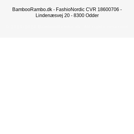
BambooRambo.dk - FashioNordic CVR 18600706 -
Lindenæsvej 20 - 8300 Odder
© 2014-2024 BambooRambo.dk. All rights reserved