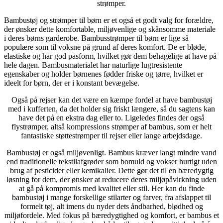
strømper.
Bambustøj og strømper til børn er et også et godt valg for forældre,
der ønsker dette komfortable, miljøvenlige og skånsomme materiale
i deres børns garderobe. Bambusstrømper til børn er lige så
populære som til voksne på grund af deres komfort. De er bløde,
elastiske og har god pasform, hvilket gør dem behagelige at have på
hele dagen. Bambusmaterialet har naturlige lugtresistente
egenskaber og holder børnenes fødder friske og tørre, hvilket er
ideelt for børn, der er i konstant bevægelse.
Også på rejser kan det være en kæmpe fordel at have bambustøj
med i kufferten, da det holder sig friskt længere, så du sagtens kan
have det på en ekstra dag eller to. Ligeledes findes der også
flystrømper, altså kompressions strømper af bambus, som er helt
fantastiske støttestrømper til rejser eller lange arbejdsdage.
Bambustøj er også miljøvenligt. Bambus kræver langt mindre vand
end traditionelle tekstilafgrøder som bomuld og vokser hurtigt uden
brug af pesticider eller kemikalier. Dette gør det til en bæredygtig
løsning for dem, der ønsker at reducere deres miljøpåvirkning uden
at gå på kompromis med kvalitet eller stil. Her kan du finde
bambustøj i mange forskellige stilarter og farver, fra afslappet til
formelt tøj, alt imens du nyder dets åndbarhed, blødhed og
miljøfordele. Med fokus på bæredygtighed og komfort, er bambus et