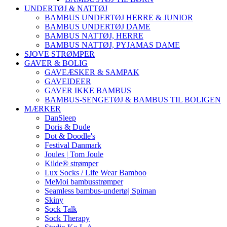
UNDERTØJ & NATTØJ
BAMBUS UNDERTØJ HERRE & JUNIOR
BAMBUS UNDERTØJ DAME
BAMBUS NATTØJ, HERRE
BAMBUS NATTØJ, PYJAMAS DAME
SJOVE STRØMPER
GAVER & BOLIG
GAVEÆSKER & SAMPAK
GAVEIDEER
GAVER IKKE BAMBUS
BAMBUS-SENGETØJ & BAMBUS TIL BOLIGEN
MÆRKER
DanSleep
Doris & Dude
Dot & Doodle's
Festival Danmark
Joules | Tom Joule
Kilde® strømper
Lux Socks / Life Wear Bamboo
MeMoi bambusstrømper
Seamless bambus-undertøj Spiman
Skiny
Sock Talk
Sock Therapy