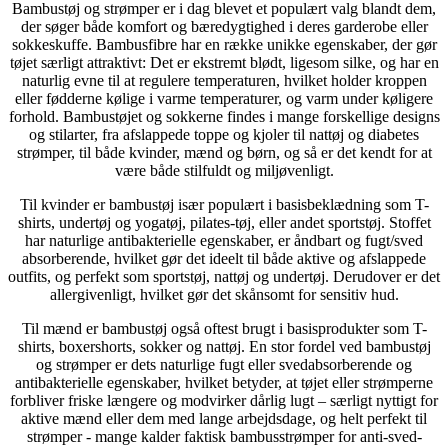
Bambustøj og strømper er i dag blevet et populært valg blandt dem,
der søger både komfort og bæredygtighed i deres garderobe eller
sokkeskuffe. Bambusfibre har en række unikke egenskaber, der gør
tøjet særligt attraktivt: Det er ekstremt blødt, ligesom silke, og har en
naturlig evne til at regulere temperaturen, hvilket holder kroppen
eller fødderne kølige i varme temperaturer, og varm under køligere
forhold. Bambustøjet og sokkerne findes i mange forskellige designs
og stilarter, fra afslappede toppe og kjoler til nattøj og diabetes
strømper, til både kvinder, mænd og børn, og så er det kendt for at
være både stilfuldt og miljøvenligt.
Til kvinder er bambustøj især populært i basisbeklædning som T-
shirts, undertøj og yogatøj, pilates-tøj, eller andet sportstøj. Stoffet
har naturlige antibakterielle egenskaber, er åndbart og fugt/sved
absorberende, hvilket gør det ideelt til både aktive og afslappede
outfits, og perfekt som sportstøj, nattøj og undertøj. Derudover er det
allergivenligt, hvilket gør det skånsomt for sensitiv hud.
Til mænd er bambustøj også oftest brugt i basisprodukter som T-
shirts, boxershorts, sokker og nattøj. En stor fordel ved bambustøj
og strømper er dets naturlige fugt eller svedabsorberende og
antibakterielle egenskaber, hvilket betyder, at tøjet eller strømperne
forbliver friske længere og modvirker dårlig lugt – særligt nyttigt for
aktive mænd eller dem med lange arbejdsdage, og helt perfekt til
strømper - mange kalder faktisk bambusstrømper for anti-sved-