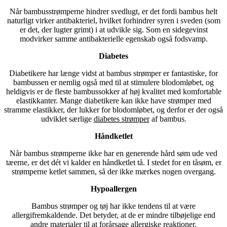
Når bambusstrømperne hindrer svedlugt, er det fordi bambus helt
naturligt virker antibakteriel, hvilket forhindrer syren i sveden (som
er det, der lugter grimt) i at udvikle sig. Som en sidegevinst
modvirker samme antibakterielle egenskab også fodsvamp.
Diabetes
Diabetikere har længe vidst at bambus strømper er fantastiske, for
bambussen er nemlig også med til at stimulere blodomløbet, og
heldigvis er de fleste bambussokker af høj kvalitet med komfortable
elastikkanter. Mange diabetikere kan ikke have strømper med
stramme elastikker, der lukker for blodomløbet, og derfor er der også
udviklet særlige
diabetes strømper
af bambus.
Håndketlet
Når bambus strømperne ikke har en generende hård søm ude ved
tæerne, er det dét vi kalder en håndketlet tå. I stedet for en tåsøm, er
strømperne ketlet sammen, så der ikke mærkes nogen overgang.
Hypoallergen
Bambus strømper og tøj har ikke tendens til at være
allergifremkaldende. Det betyder, at de er mindre tilbøjelige end
andre materialer til at forårsage allergiske reaktioner.