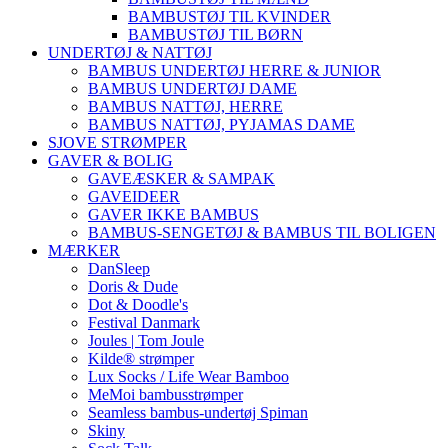
BAMBUSTØJ TIL KVINDER
BAMBUSTØJ TIL BØRN
UNDERTØJ & NATTØJ
BAMBUS UNDERTØJ HERRE & JUNIOR
BAMBUS UNDERTØJ DAME
BAMBUS NATTØJ, HERRE
BAMBUS NATTØJ, PYJAMAS DAME
SJOVE STRØMPER
GAVER & BOLIG
GAVEÆSKER & SAMPAK
GAVEIDEER
GAVER IKKE BAMBUS
BAMBUS-SENGETØJ & BAMBUS TIL BOLIGEN
MÆRKER
DanSleep
Doris & Dude
Dot & Doodle's
Festival Danmark
Joules | Tom Joule
Kilde® strømper
Lux Socks / Life Wear Bamboo
MeMoi bambusstrømper
Seamless bambus-undertøj Spiman
Skiny