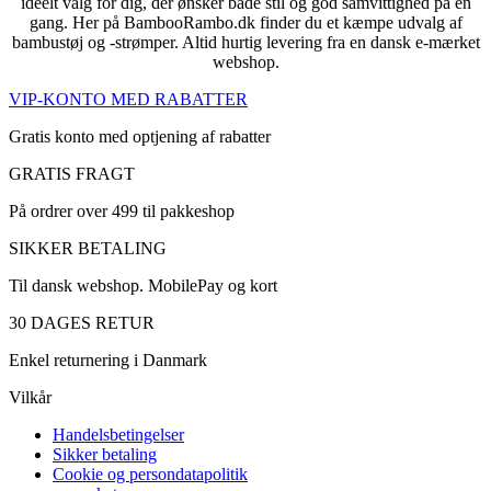
ideelt valg for dig, der ønsker både stil og god samvittighed på én
gang. Her på BambooRambo.dk finder du et kæmpe udvalg af
bambustøj og -strømper. Altid hurtig levering fra en dansk e-mærket
webshop.
VIP-KONTO MED RABATTER
Gratis konto med optjening af rabatter
GRATIS FRAGT
På ordrer over 499 til pakkeshop
SIKKER BETALING
Til dansk webshop. MobilePay og kort
30 DAGES RETUR
Enkel returnering i Danmark
Vilkår
Handelsbetingelser
Sikker betaling
Cookie og persondatapolitik