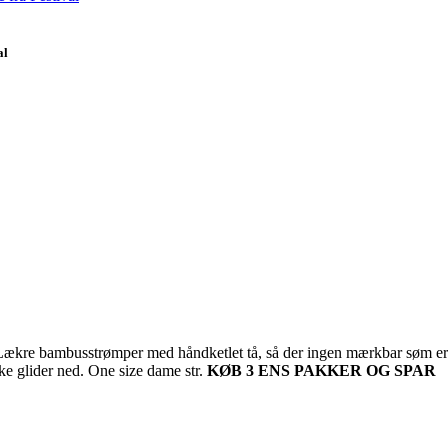
al
Lækre bambusstrømper med håndketlet tå, så der ingen mærkbar søm er på
ke glider ned. One size dame str.
KØB 3 ENS PAKKER OG SPAR