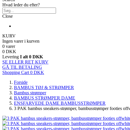
Hvad leder du efter?
Close
KURV
Ingen varer i kurven
0 varer
0 DKK
Levering
I alt
0 DKK
SE ELLER RET KURV
GÅ TIL BETALING
Shopping Cart
0 DKK
Forside
BAMBUS TØJ & STRØMPER
Bambus strømper
BAMBUS STRØMPER DAME
ENSFARVEDE DAME BAMBUSSTRØMPER
3 PAK bambus sneakers-strømper, bambusstrømper footies offwh