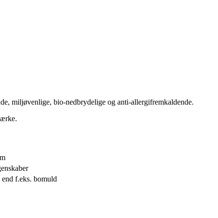
e, miljøvenlige, bio-nedbrydelige og anti-allergifremkaldende.
mærke.
øm
genskaber
 end f.eks. bomuld