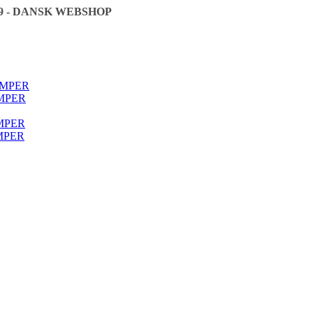
9 - DANSK WEBSHOP
🇩🇰
ØMPER
MPER
MPER
MPER