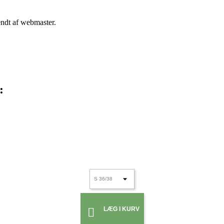
endt af webmaster.
:
LÆG I KURV
