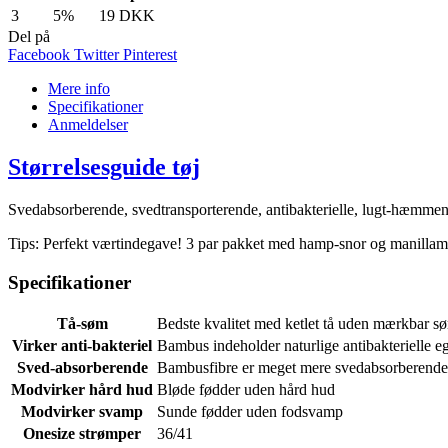
3
5%
19 DKK
Del på
Facebook
Twitter
Pinterest
Mere info
Specifikationer
Anmeldelser
Størrelsesguide tøj
Svedabsorberende, svedtransporterende, antibakterielle, lugt-hæmmend
Tips: Perfekt værtindegave! 3 par pakket med hamp-snor og manilla
Specifikationer
Tå-søm
Bedste kvalitet med ketlet tå uden mærkbar s
Virker anti-bakteriel
Bambus indeholder naturlige antibakterielle e
Sved-absorberende
Bambusfibre er meget mere svedabsorberende
Modvirker hård hud
Bløde fødder uden hård hud
Modvirker svamp
Sunde fødder uden fodsvamp
Onesize strømper
36/41