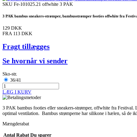
SKU
Fe-101025.21 offwhite 3 PAK
3 PAK bambus sneakers-strømper, bambusstrømper footies offwhite fra Festiv
129 DKK
FRA
113 DKK
Fragt tillægges
Se hvornår vi sender
Sko-str.
36/41
LÆG I KURV
3 PAK bambus footies eller sneakers-strømper, offwhite fra Festival. 
optimal ventilation. Bambus strømperne har silikone i hælen, så de ik
Mængderabat
Antal
Rabat
Du sparer