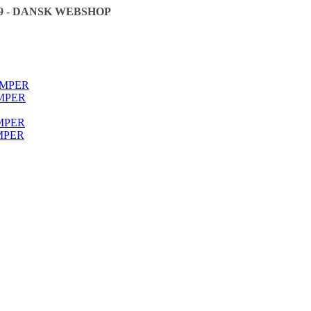
9 - DANSK WEBSHOP
🇩🇰
ØMPER
MPER
MPER
MPER