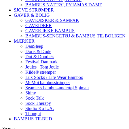
BAMBUS NATTØJ, PYJAMAS DAME
SJOVE STRØMPER
GAVER & BOLIG
GAVEÆSKER & SAMPAK
GAVEIDEER
GAVER IKKE BAMBUS
BAMBUS-SENGETØJ & BAMBUS TIL BOLIGEN
MÆRKER
DanSleep
Doris & Dude
Dot & Doodle's
Festival Danmark
Joules | Tom Joule
Kilde® strømper
Lux Socks / Life Wear Bamboo
MeMoi bambusstrømper
Seamless bambus-undertøj Spiman
Skiny
Sock Talk
Sock Therapy
Studio Ko L.A.
Thought
BAMBUS TILBUD
Search