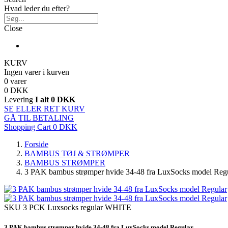
Hvad leder du efter?
Close
KURV
Ingen varer i kurven
0 varer
0 DKK
Levering
I alt
0 DKK
SE ELLER RET KURV
GÅ TIL BETALING
Shopping Cart
0 DKK
Forside
BAMBUS TØJ & STRØMPER
BAMBUS STRØMPER
3 PAK bambus strømper hvide 34-48 fra LuxSocks model Reg
SKU
3 PCK Luxsocks regular WHITE
3 PAK bambus strømper hvide 34-48 fra LuxSocks model Regular