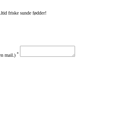
tid friske sunde fødder!
*
en mail.)