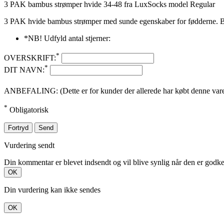
3 PAK bambus strømper hvide 34-48 fra LuxSocks model Regular
3 PAK hvide bambus strømper med sunde egenskaber for fødderne. Bam
*NB! Udfyld antal stjerner:
*
OVERSKRIFT:
*
DIT NAVN:
ANBEFALING: (Dette er for kunder der allerede har købt denne vare. 
*
Obligatorisk
Fortryd
Send
Vurdering sendt
Din kommentar er blevet indsendt og vil blive synlig når den er godk
OK
Din vurdering kan ikke sendes
OK