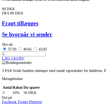
99 DKK
FRA
89 DKK
Fragt tillægges
Se hvornår vi sender
Sko-str.
37/39
40/42
43/45
LÆG I KURV
3 PAK hvide bambus strømper med sunde egenskaber for fødderne. Bam
Mængderabat
Antal
Rabat
Du sparer
5
10%
50 DKK
Del på
Facebook
Twitter
Pinterest