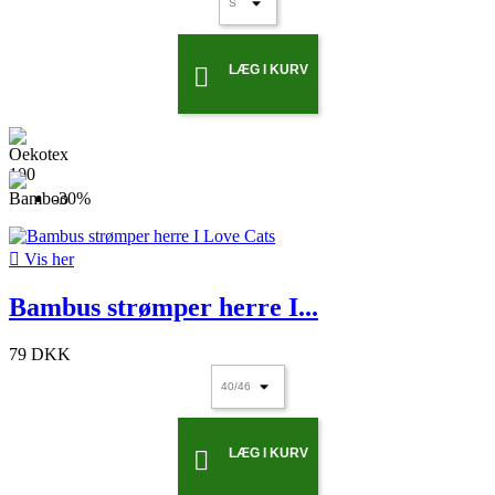
LÆG I KURV

-30%

Vis her
Bambus strømper herre I...
79 DKK
LÆG I KURV
