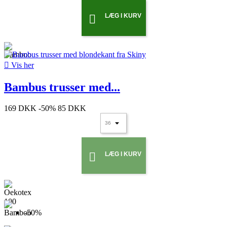
LÆG I KURV


Vis her
Bambus trusser med...
169 DKK
-50%
85 DKK
LÆG I KURV

-50%