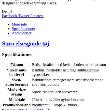
designet af engelske Smiling Faces.
Del på
Facebook
Twitter
Pinterest
Mere info
Specifikationer
Anmeldelser
Størrelsesguide tøj
Specifikationer
Tå-søm
Bedste kvalitet med ketlet tå uden mærkbar søm
Virker anti-
Bambus indeholder naturlige antibakterielle
bakteriel
egenskaber
Sved-
Bambusfibre er meget mere svedabsorberende
absorberende
end f.eks. bomuld
Modvirker
Sunde fødder uden fodsvamp
svamp
Materiale
75% bambus 24% nylon 1% elastan
Produktionsland
Produceret i Europa - Tyrkiet