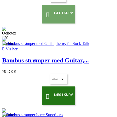
LÆG I KURV


Vis her
Bambus strømper med Guitar,...
79 DKK
LÆG I KURV
