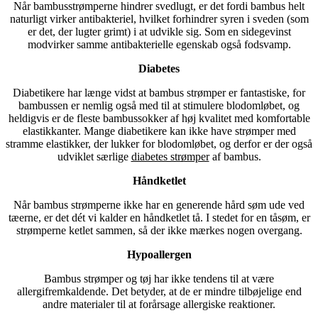
Når bambusstrømperne hindrer svedlugt, er det fordi bambus helt
naturligt virker antibakteriel, hvilket forhindrer syren i sveden (som
er det, der lugter grimt) i at udvikle sig. Som en sidegevinst
modvirker samme antibakterielle egenskab også fodsvamp.
Diabetes
Diabetikere har længe vidst at bambus strømper er fantastiske, for
bambussen er nemlig også med til at stimulere blodomløbet, og
heldigvis er de fleste bambussokker af høj kvalitet med komfortable
elastikkanter. Mange diabetikere kan ikke have strømper med
stramme elastikker, der lukker for blodomløbet, og derfor er der også
udviklet særlige
diabetes strømper
af bambus.
Håndketlet
Når bambus strømperne ikke har en generende hård søm ude ved
tæerne, er det dét vi kalder en håndketlet tå. I stedet for en tåsøm, er
strømperne ketlet sammen, så der ikke mærkes nogen overgang.
Hypoallergen
Bambus strømper og tøj har ikke tendens til at være
allergifremkaldende. Det betyder, at de er mindre tilbøjelige end
andre materialer til at forårsage allergiske reaktioner.