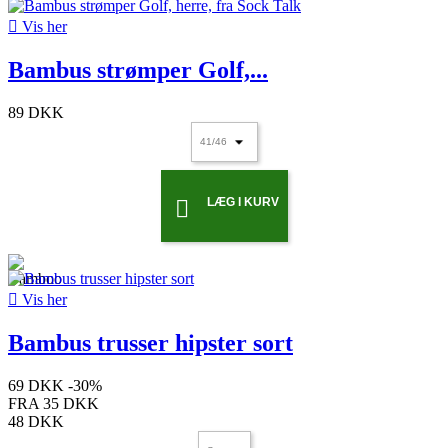

Vis her
Bambus strømper Golf,...
89 DKK
LÆG I KURV


Vis her
Bambus trusser hipster sort
69 DKK
-30%
FRA
35 DKK
48 DKK