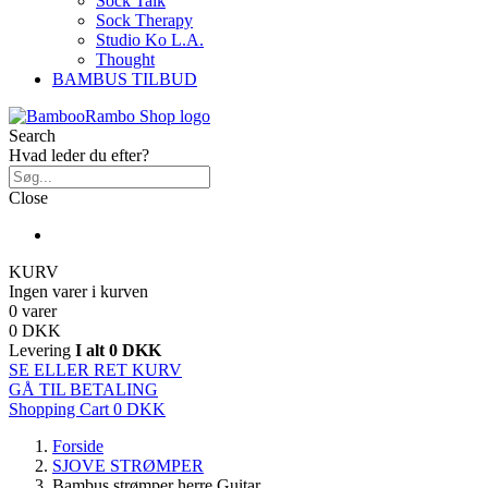
Sock Talk
Sock Therapy
Studio Ko L.A.
Thought
BAMBUS TILBUD
Search
Hvad leder du efter?
Close
KURV
Ingen varer i kurven
0 varer
0 DKK
Levering
I alt
0 DKK
SE ELLER RET KURV
GÅ TIL BETALING
Shopping Cart
0 DKK
Forside
SJOVE STRØMPER
Bambus strømper herre Guitar