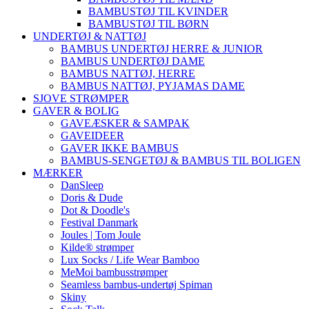
BAMBUSTØJ TIL KVINDER
BAMBUSTØJ TIL BØRN
UNDERTØJ & NATTØJ
BAMBUS UNDERTØJ HERRE & JUNIOR
BAMBUS UNDERTØJ DAME
BAMBUS NATTØJ, HERRE
BAMBUS NATTØJ, PYJAMAS DAME
SJOVE STRØMPER
GAVER & BOLIG
GAVEÆSKER & SAMPAK
GAVEIDEER
GAVER IKKE BAMBUS
BAMBUS-SENGETØJ & BAMBUS TIL BOLIGEN
MÆRKER
DanSleep
Doris & Dude
Dot & Doodle's
Festival Danmark
Joules | Tom Joule
Kilde® strømper
Lux Socks / Life Wear Bamboo
MeMoi bambusstrømper
Seamless bambus-undertøj Spiman
Skiny