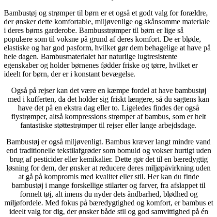
Bambustøj og strømper til børn er et også et godt valg for forældre,
der ønsker dette komfortable, miljøvenlige og skånsomme materiale
i deres børns garderobe. Bambusstrømper til børn er lige så
populære som til voksne på grund af deres komfort. De er bløde,
elastiske og har god pasform, hvilket gør dem behagelige at have på
hele dagen. Bambusmaterialet har naturlige lugtresistente
egenskaber og holder børnenes fødder friske og tørre, hvilket er
ideelt for børn, der er i konstant bevægelse.
Også på rejser kan det være en kæmpe fordel at have bambustøj
med i kufferten, da det holder sig friskt længere, så du sagtens kan
have det på en ekstra dag eller to. Ligeledes findes der også
flystrømper, altså kompressions strømper af bambus, som er helt
fantastiske støttestrømper til rejser eller lange arbejdsdage.
Bambustøj er også miljøvenligt. Bambus kræver langt mindre vand
end traditionelle tekstilafgrøder som bomuld og vokser hurtigt uden
brug af pesticider eller kemikalier. Dette gør det til en bæredygtig
løsning for dem, der ønsker at reducere deres miljøpåvirkning uden
at gå på kompromis med kvalitet eller stil. Her kan du finde
bambustøj i mange forskellige stilarter og farver, fra afslappet til
formelt tøj, alt imens du nyder dets åndbarhed, blødhed og
miljøfordele. Med fokus på bæredygtighed og komfort, er bambus et
ideelt valg for dig, der ønsker både stil og god samvittighed på én