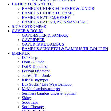
UNDERTØJ & NATTØJ
BAMBUS UNDERTØJ HERRE & JUNIOR
BAMBUS UNDERTØJ DAME
BAMBUS NATTØJ, HERRE
BAMBUS NATTØJ, PYJAMAS DAME
SJOVE STRØMPER
GAVER & BOLIG
GAVEÆSKER & SAMPAK
GAVEIDEER
GAVER IKKE BAMBUS
BAMBUS-SENGETØJ & BAMBUS TIL BOLIGEN
MÆRKER
DanSleep
Doris & Dude
Dot & Doodle's
Festival Danmark
Joules | Tom Joule
Kilde® strømper
Lux Socks / Life Wear Bamboo
MeMoi bambusstrømper
Seamless bambus-undertøj Spiman
Skiny
Sock Talk
Sock Therapy