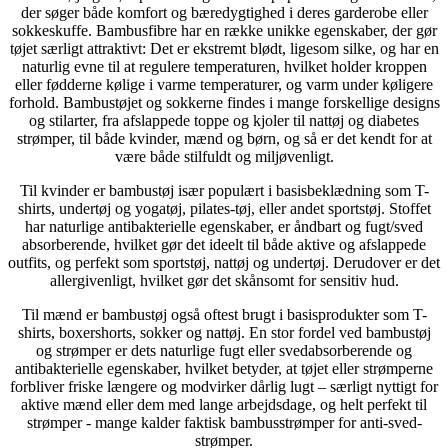
der søger både komfort og bæredygtighed i deres garderobe eller
sokkeskuffe. Bambusfibre har en række unikke egenskaber, der gør
tøjet særligt attraktivt: Det er ekstremt blødt, ligesom silke, og har en
naturlig evne til at regulere temperaturen, hvilket holder kroppen
eller fødderne kølige i varme temperaturer, og varm under køligere
forhold. Bambustøjet og sokkerne findes i mange forskellige designs
og stilarter, fra afslappede toppe og kjoler til nattøj og diabetes
strømper, til både kvinder, mænd og børn, og så er det kendt for at
være både stilfuldt og miljøvenligt.
Til kvinder er bambustøj især populært i basisbeklædning som T-
shirts, undertøj og yogatøj, pilates-tøj, eller andet sportstøj. Stoffet
har naturlige antibakterielle egenskaber, er åndbart og fugt/sved
absorberende, hvilket gør det ideelt til både aktive og afslappede
outfits, og perfekt som sportstøj, nattøj og undertøj. Derudover er det
allergivenligt, hvilket gør det skånsomt for sensitiv hud.
Til mænd er bambustøj også oftest brugt i basisprodukter som T-
shirts, boxershorts, sokker og nattøj. En stor fordel ved bambustøj
og strømper er dets naturlige fugt eller svedabsorberende og
antibakterielle egenskaber, hvilket betyder, at tøjet eller strømperne
forbliver friske længere og modvirker dårlig lugt – særligt nyttigt for
aktive mænd eller dem med lange arbejdsdage, og helt perfekt til
strømper - mange kalder faktisk bambusstrømper for anti-sved-
strømper.