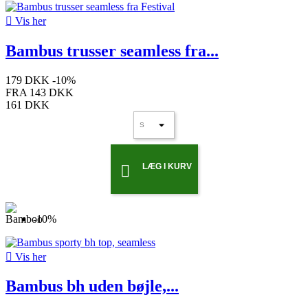

Vis her
Bambus trusser seamless fra...
179 DKK
-10%
FRA
143 DKK
161 DKK
LÆG I KURV

-10%

Vis her
Bambus bh uden bøjle,...