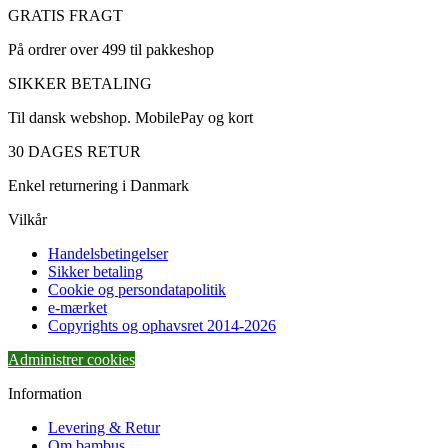
GRATIS FRAGT
På ordrer over 499 til pakkeshop
SIKKER BETALING
Til dansk webshop. MobilePay og kort
30 DAGES RETUR
Enkel returnering i Danmark
Vilkår
Handelsbetingelser
Sikker betaling
Cookie og persondatapolitik
e-mærket
Copyrights og ophavsret 2014-2026
Administrer cookies
Information
Levering & Retur
Om bambus