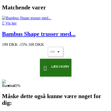
Matchende varer

Vis her
Bambus Shape trusser med...
199 DKK
-15%
169 DKK
LÆG I KURV

-15%
Måske dette også kunne være noget for
dig: