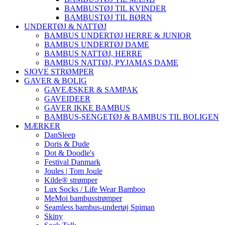
BAMBUSTØJ TIL KVINDER
BAMBUSTØJ TIL BØRN
UNDERTØJ & NATTØJ
BAMBUS UNDERTØJ HERRE & JUNIOR
BAMBUS UNDERTØJ DAME
BAMBUS NATTØJ, HERRE
BAMBUS NATTØJ, PYJAMAS DAME
SJOVE STRØMPER
GAVER & BOLIG
GAVEÆSKER & SAMPAK
GAVEIDEER
GAVER IKKE BAMBUS
BAMBUS-SENGETØJ & BAMBUS TIL BOLIGEN
MÆRKER
DanSleep
Doris & Dude
Dot & Doodle's
Festival Danmark
Joules | Tom Joule
Kilde® strømper
Lux Socks / Life Wear Bamboo
MeMoi bambusstrømper
Seamless bambus-undertøj Spiman
Skiny