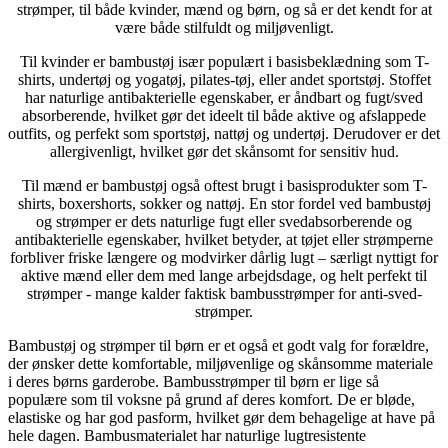
strømper, til både kvinder, mænd og børn, og så er det kendt for at
være både stilfuldt og miljøvenligt.
Til kvinder er bambustøj især populært i basisbeklædning som T-
shirts, undertøj og yogatøj, pilates-tøj, eller andet sportstøj. Stoffet
har naturlige antibakterielle egenskaber, er åndbart og fugt/sved
absorberende, hvilket gør det ideelt til både aktive og afslappede
outfits, og perfekt som sportstøj, nattøj og undertøj. Derudover er det
allergivenligt, hvilket gør det skånsomt for sensitiv hud.
Til mænd er bambustøj også oftest brugt i basisprodukter som T-
shirts, boxershorts, sokker og nattøj. En stor fordel ved bambustøj
og strømper er dets naturlige fugt eller svedabsorberende og
antibakterielle egenskaber, hvilket betyder, at tøjet eller strømperne
forbliver friske længere og modvirker dårlig lugt – særligt nyttigt for
aktive mænd eller dem med lange arbejdsdage, og helt perfekt til
strømper - mange kalder faktisk bambusstrømper for anti-sved-
strømper.
Bambustøj og strømper til børn er et også et godt valg for forældre,
der ønsker dette komfortable, miljøvenlige og skånsomme materiale
i deres børns garderobe. Bambusstrømper til børn er lige så
populære som til voksne på grund af deres komfort. De er bløde,
elastiske og har god pasform, hvilket gør dem behagelige at have på
hele dagen. Bambusmaterialet har naturlige lugtresistente