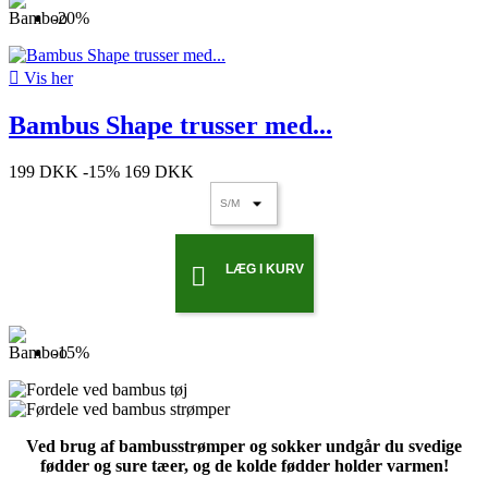
-20%

Vis her
Bambus Shape trusser med...
199 DKK
-15%
169 DKK
LÆG I KURV

-15%
Ved brug af bambusstrømper og sokker undgår du svedige
fødder og sure tæer, og de kolde fødder holder varmen!