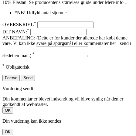
10% Elastan. Se producentens størrelses-guide under Mere info ↓
*NB! Udfyld antal stjerner:
*
OVERSKRIFT:
*
DIT NAVN:
ANBEFALING: (Dette er for kunder der allerede har købt denne
vare. Vi kan ikke svare på spørgsmål eller kommentarer her - send i
*
stedet en mail.)
*
Obligatorisk
Fortryd
Send
Vurdering sendt
Din kommentar er blevet indsendt og vil blive synlig når den er
godkendt af webmaster.
OK
Din vurdering kan ikke sendes
OK