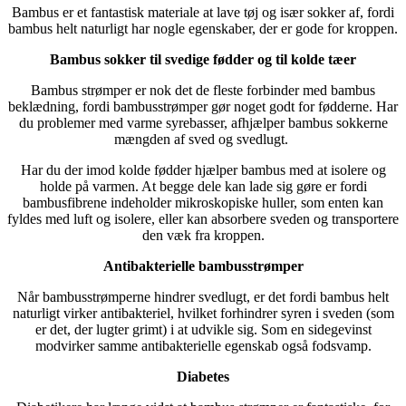
Bambus er et fantastisk materiale at lave tøj og især sokker af, fordi
bambus helt naturligt har nogle egenskaber, der er gode for kroppen.
Bambus sokker til svedige fødder og til kolde tæer
Bambus strømper er nok det de fleste forbinder med bambus
beklædning, fordi bambusstrømper gør noget godt for fødderne. Har
du problemer med varme syrebasser, afhjælper bambus sokkerne
mængden af sved og svedlugt.
Har du der imod kolde fødder hjælper bambus med at isolere og
holde på varmen. At begge dele kan lade sig gøre er fordi
bambusfibrene indeholder mikroskopiske huller, som enten kan
fyldes med luft og isolere, eller kan absorbere sveden og transportere
den væk fra kroppen.
Antibakterielle bambusstrømper
Når bambusstrømperne hindrer svedlugt, er det fordi bambus helt
naturligt virker antibakteriel, hvilket forhindrer syren i sveden (som
er det, der lugter grimt) i at udvikle sig. Som en sidegevinst
modvirker samme antibakterielle egenskab også fodsvamp.
Diabetes