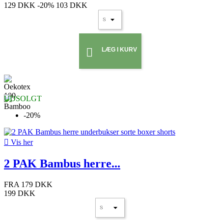
129 DKK
-20%
103 DKK
LÆG I KURV

UDSOLGT
-20%

Vis her
2 PAK Bambus herre...
FRA
179 DKK
199 DKK