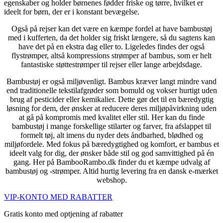
egenskaber og holder børnenes fødder friske og tørre, hvilket er
ideelt for børn, der er i konstant bevægelse.
Også på rejser kan det være en kæmpe fordel at have bambustøj
med i kufferten, da det holder sig friskt længere, så du sagtens kan
have det på en ekstra dag eller to. Ligeledes findes der også
flystrømper, altså kompressions strømper af bambus, som er helt
fantastiske støttestrømper til rejser eller lange arbejdsdage.
Bambustøj er også miljøvenligt. Bambus kræver langt mindre vand
end traditionelle tekstilafgrøder som bomuld og vokser hurtigt uden
brug af pesticider eller kemikalier. Dette gør det til en bæredygtig
løsning for dem, der ønsker at reducere deres miljøpåvirkning uden
at gå på kompromis med kvalitet eller stil. Her kan du finde
bambustøj i mange forskellige stilarter og farver, fra afslappet til
formelt tøj, alt imens du nyder dets åndbarhed, blødhed og
miljøfordele. Med fokus på bæredygtighed og komfort, er bambus et
ideelt valg for dig, der ønsker både stil og god samvittighed på én
gang. Her på BambooRambo.dk finder du et kæmpe udvalg af
bambustøj og -strømper. Altid hurtig levering fra en dansk e-mærket
webshop.
VIP-KONTO MED RABATTER
Gratis konto med optjening af rabatter