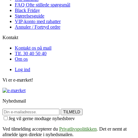
FAQ Ofte stillede spørgsmål
Black Friday
Størrelsesguide
VIP-konto med rabatter
Annuler / Fortryd ordre
Kontakt
Kontakt os på mail
Tlf. 30 40 50 40
Om os
Log ind
Vi er e-mærket!
Nyhedsmail
TILMELD
Jeg vil gerne modtage nyhedsbrev
Ved tilmelding accepterer du
Privatlivspolitikken
.
Det er nemt at
afmelde igen direkte i nyhedsmailen.