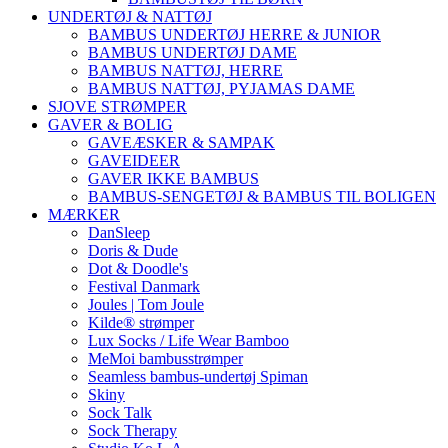
UNDERTØJ & NATTØJ
BAMBUS UNDERTØJ HERRE & JUNIOR
BAMBUS UNDERTØJ DAME
BAMBUS NATTØJ, HERRE
BAMBUS NATTØJ, PYJAMAS DAME
SJOVE STRØMPER
GAVER & BOLIG
GAVEÆSKER & SAMPAK
GAVEIDEER
GAVER IKKE BAMBUS
BAMBUS-SENGETØJ & BAMBUS TIL BOLIGEN
MÆRKER
DanSleep
Doris & Dude
Dot & Doodle's
Festival Danmark
Joules | Tom Joule
Kilde® strømper
Lux Socks / Life Wear Bamboo
MeMoi bambusstrømper
Seamless bambus-undertøj Spiman
Skiny
Sock Talk
Sock Therapy