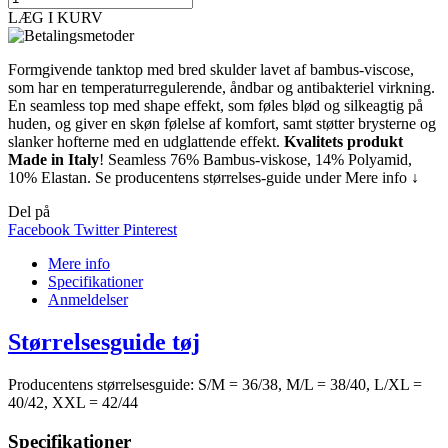
LÆG I KURV
Formgivende tanktop med bred skulder lavet af bambus-viscose,
som har en temperaturregulerende, åndbar og antibakteriel virkning.
En seamless top med shape effekt, som føles blød og silkeagtig på
huden, og giver en skøn følelse af komfort, samt støtter brysterne og
slanker hofterne med en udglattende effekt.
Kvalitets produkt
Made in Italy
! Seamless 76% Bambus-viskose, 14% Polyamid,
10% Elastan. Se producentens størrelses-guide under Mere info ↓
Del på
Facebook
Twitter
Pinterest
Mere info
Specifikationer
Anmeldelser
Størrelsesguide tøj
Producentens størrelsesguide: S/M = 36/38, M/L = 38/40, L/XL =
40/42, XXL = 42/44
Specifikationer