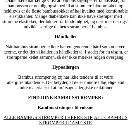
Diabetikere har længe vidst at bambus strømper er fantastiske, for
bambussen er nemlig også med til at stimulere blodomløbet, og
heldigvis er de fleste bambussokker af høj kvalitet med komfortable
elastikkanter. Mange diabetikere kan ikke have strømper med
stramme elastikker, der lukker for blodomløbet, og derfor er der også
udviklet særlige
diabetes strømper
af bambus.
Håndketlet
Når bambus strømperne ikke har en generende hård søm ude ved
tæerne, er det dét vi kalder en håndketlet tå. I stedet for en tåsøm, er
strømperne ketlet sammen, så der ikke mærkes nogen overgang.
Hypoallergen
Bambus strømper og tøj har ikke tendens til at være
allergifremkaldende. Det betyder, at de er mindre tilbøjelige end
andre materialer til at forårsage allergiske reaktioner.
FIND DINE BAMBUSSTRØMPER:
Bambus strømper til voksne
ALLE BAMBUS STRØMPER I HERRE STR
ALLE BAMBUS
STRØMPER I DAME STR