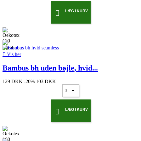
LÆG I KURV


Vis her
Bambus bh uden bøjle, hvid...
129 DKK
-20%
103 DKK
LÆG I KURV
