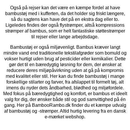
Også på rejser kan det være en kæmpe fordel at have
bambustøj med i kufferten, da det holder sig friskt længere,
så du sagtens kan have det på en ekstra dag eller to.
Ligeledes findes der også flystrømper, altså kompressions
strømper af bambus, som er helt fantastiske støttestrømper
til rejser eller lange arbejdsdage.
Bambustøj er også miljøvenligt. Bambus kræver langt
mindre vand end traditionelle tekstilafgrøder som bomuld og
vokser hurtigt uden brug af pesticider eller kemikalier. Dette
gør det til en bæredygtig løsning for dem, der ønsker at
reducere deres miljøpåvirkning uden at gå på kompromis
med kvalitet eller stil. Her kan du finde bambustøj i mange
forskellige stilarter og farver, fra afslappet til formelt tøj, alt
imens du nyder dets åndbarhed, blødhed og miljøfordele.
Med fokus på bæredygtighed og komfort, er bambus et ideelt
valg for dig, der ønsker både stil og god samvittighed på én
gang. Her på BambooRambo.dk finder du et kæmpe udvalg
af bambustøj og -strømper. Altid hurtig levering fra en dansk
e-mærket webshop.