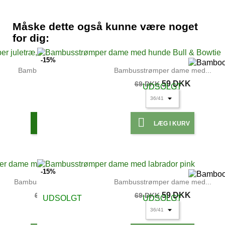
Måske dette også kunne være noget
for dig:
-15%
Bambus strømper juletræ,...
Bambusstrømper dame med...
79 DKK
59 DKK
69 DKK
UDSOLGT


LÆG I KURV
LÆG I KURV
-15%
Bambusstrømper dame med...
Bambusstrømper dame med...
59 DKK
59 DKK
69 DKK
69 DKK
UDSOLGT
UDSOLGT