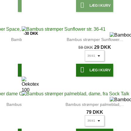


LÆG I KURV
LÆG I KURV
-30 DKK
Bambus strømper Space,...
Bambus strømper Sunflower...
89 DKK
29 DKK
59 DKK


LÆG I KURV
LÆG I KURV
Bambus strømper dame Crazy...
Bambus strømper palmeblad,...
79 DKK
79 DKK