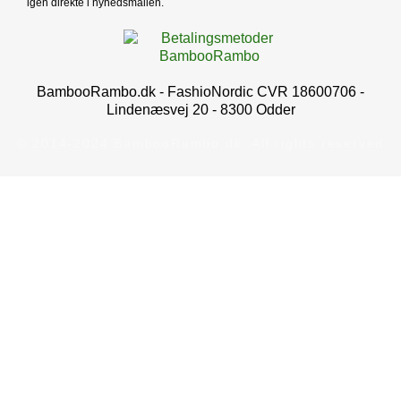
igen direkte i nyhedsmailen.
BambooRambo.dk - FashioNordic CVR 18600706 -
Lindenæsvej 20 - 8300 Odder
© 2014-2024 BambooRambo.dk. All rights reserved