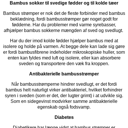
Bambus sokker til svedige fødder og til kolde tæer
Bambus strømper er nok det de fleste forbinder med bambus
beklædning, fordi bambusstrømper gør noget godt for
fødderne. Har du problemer med varme syrebasser,
afhjælper bambus sokkerne mængden af sved og svedlugt.
Har du der imod kolde fødder hjælper bambus med at
isolere og holde på varmen. At begge dele kan lade sig gøre
er fordi bambusfibrene indeholder mikroskopiske huller, som
enten kan fyldes med luft og isolere, eller kan absorbere
sveden og transportere den væk fra kroppen.
Antibakterielle bambusstrømper
Når bambusstrømperne hindrer svedlugt, er det fordi
bambus helt naturligt virker antibakteriel, hvilket forhindrer
syren i sveden (som er det, der lugter grimt) i at udvikle sig.
Som en sidegevinst modvirker samme antibakterielle
egenskab også fodsvamp.
Diabetes
Diabetikere har længe vidst at bambus strømper er