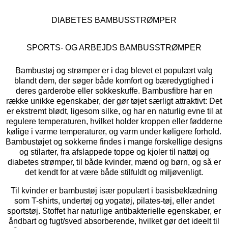
DIABETES BAMBUSSTRØMPER
SPORTS- OG ARBEJDS BAMBUSSTRØMPER
Bambustøj og strømper er i dag blevet et populært valg
blandt dem, der søger både komfort og bæredygtighed i
deres garderobe eller sokkeskuffe. Bambusfibre har en
række unikke egenskaber, der gør tøjet særligt attraktivt: Det
er ekstremt blødt, ligesom silke, og har en naturlig evne til at
regulere temperaturen, hvilket holder kroppen eller fødderne
kølige i varme temperaturer, og varm under køligere forhold.
Bambustøjet og sokkerne findes i mange forskellige designs
og stilarter, fra afslappede toppe og kjoler til nattøj og
diabetes strømper, til både kvinder, mænd og børn, og så er
det kendt for at være både stilfuldt og miljøvenligt.
Til kvinder er bambustøj især populært i basisbeklædning
som T-shirts, undertøj og yogatøj, pilates-tøj, eller andet
sportstøj. Stoffet har naturlige antibakterielle egenskaber, er
åndbart og fugt/sved absorberende, hvilket gør det ideelt til