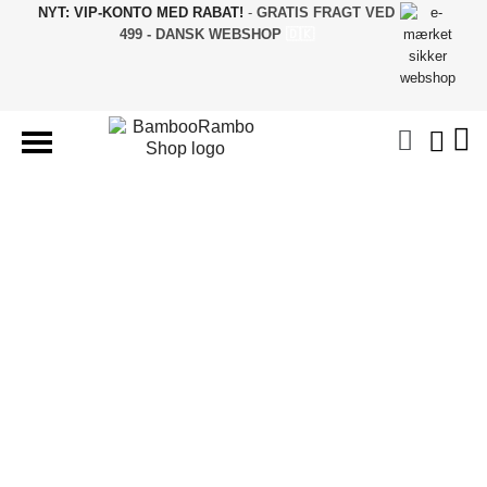
NYT: VIP-KONTO MED RABAT!
-
GRATIS FRAGT VED
499 - DANSK WEBSHOP
🇩🇰
BAMBUS TØJ & STRØMPER
UNDERTØJ & NATTØJ
SJOVE STRØMPER
GAVER & BOLIG
BAMBUS TILBUD