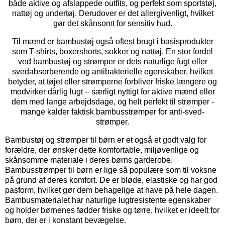
både aktive og afslappede outfits, og perfekt som sportstøj,
nattøj og undertøj. Derudover er det allergivenligt, hvilket
gør det skånsomt for sensitiv hud.
Til mænd er bambustøj også oftest brugt i basisprodukter
som T-shirts, boxershorts, sokker og nattøj. En stor fordel
ved bambustøj og strømper er dets naturlige fugt eller
svedabsorberende og antibakterielle egenskaber, hvilket
betyder, at tøjet eller strømperne forbliver friske længere og
modvirker dårlig lugt – særligt nyttigt for aktive mænd eller
dem med lange arbejdsdage, og helt perfekt til strømper -
mange kalder faktisk bambusstrømper for anti-sved-
strømper.
Bambustøj og strømper til børn er et også et godt valg for
forældre, der ønsker dette komfortable, miljøvenlige og
skånsomme materiale i deres børns garderobe.
Bambusstrømper til børn er lige så populære som til voksne
på grund af deres komfort. De er bløde, elastiske og har god
pasform, hvilket gør dem behagelige at have på hele dagen.
Bambusmaterialet har naturlige lugtresistente egenskaber
og holder børnenes fødder friske og tørre, hvilket er ideelt for
børn, der er i konstant bevægelse.