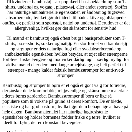
Til kvinder er bambustøj især populært i basisbeklædning som T-
shirts, undertøj og yogatøj, pilates-tøj, eller andet sportstøj. Stoffet
har naturlige antibakterielle egenskaber, er åndbart og fugt/sved
absorberende, hvilket gør det ideelt til både aktive og afslappede
outfits, og perfekt som sportstøj, nattøj og undertøj. Derudover er det
allergivenligt, hvilket gør det skånsomt for sensitiv hud.
Til mænd er bambustøj også oftest brugt i basisprodukter som T-
shirts, boxershorts, sokker og nattøj. En stor fordel ved bambustøj
og strømper er dets naturlige fugt eller svedabsorberende og
antibakterielle egenskaber, hvilket betyder, at tøjet eller strømperne
forbliver friske længere og modvirker dårlig lugt – særligt nyttigt for
aktive mænd eller dem med lange arbejdsdage, og helt perfekt til
strømper - mange kalder faktisk bambusstrømper for anti-sved-
strømper.
Bambustøj og strømper til børn er et også et godt valg for forældre,
der ønsker dette komfortable, miljøvenlige og skånsomme materiale
i deres børns garderobe. Bambusstrømper til børn er lige så
populære som til voksne på grund af deres komfort. De er bløde,
elastiske og har god pasform, hvilket gør dem behagelige at have på
hele dagen. Bambusmaterialet har naturlige lugtresistente
egenskaber og holder børnenes fødder friske og tørre, hvilket er
ideelt for børn, der er i konstant bevægelse.