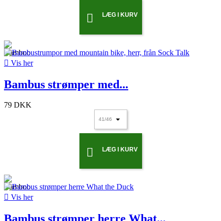
LÆG I KURV


Vis her
Bambus strømper med...
79 DKK
LÆG I KURV


Vis her
Bambus strømper herre What...