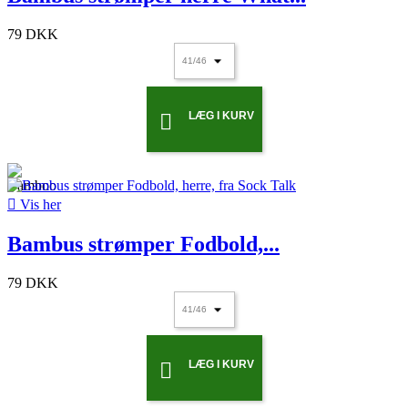
79 DKK
LÆG I KURV


Vis her
Bambus strømper Fodbold,...
79 DKK
LÆG I KURV
