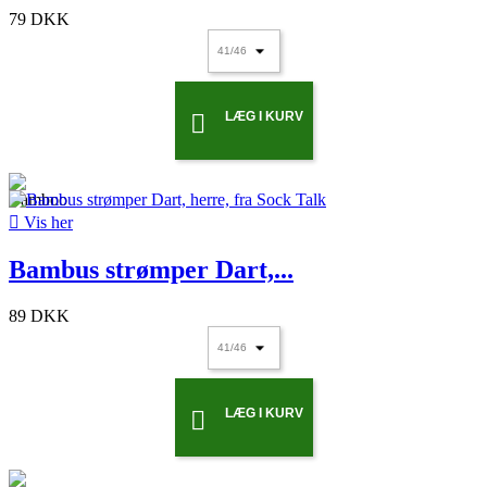
79 DKK
LÆG I KURV


Vis her
Bambus strømper Dart,...
89 DKK
LÆG I KURV
