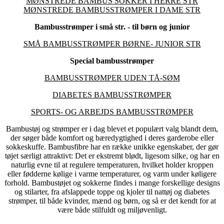
MØNSTREDE BAMBUS SOKKER I HERRE STR
MØNSTREDE BAMBUSSTRØMPER I DAME STR
Bambusstrømper i små str. - til børn og junior
SMÅ BAMBUSSTRØMPER BØRNE- JUNIOR STR
Special bambusstrømper
BAMBUSSTRØMPER UDEN TÅ-SØM
DIABETES BAMBUSSTRØMPER
SPORTS- OG ARBEJDS BAMBUSSTRØMPER
Bambustøj og strømper er i dag blevet et populært valg blandt dem,
der søger både komfort og bæredygtighed i deres garderobe eller
sokkeskuffe. Bambusfibre har en række unikke egenskaber, der gør
tøjet særligt attraktivt: Det er ekstremt blødt, ligesom silke, og har en
naturlig evne til at regulere temperaturen, hvilket holder kroppen
eller fødderne kølige i varme temperaturer, og varm under køligere
forhold. Bambustøjet og sokkerne findes i mange forskellige designs
og stilarter, fra afslappede toppe og kjoler til nattøj og diabetes
strømper, til både kvinder, mænd og børn, og så er det kendt for at
være både stilfuldt og miljøvenligt.