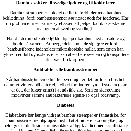
Bambus sokker til svedige fødder og til kolde tæer
Bambus strømper er nok det de fleste forbinder med bambus
beklædning, fordi bambusstrømper gør noget godt for fødderne. Har
du problemer med varme syrebasser, afhjælper bambus sokkerne
mængden af sved og svedlugt.
Har du der imod kolde fødder hjælper bambus med at isolere og
holde på varmen. At begge dele kan lade sig gøre er fordi
bambusfibrene indeholder mikroskopiske huller, som enten kan
fyldes med luft og isolere, eller kan absorbere sveden og transportere
den væk fra kroppen.
Antibakterielle bambusstrømper
Når bambusstrømperne hindrer svedlugt, er det fordi bambus helt
naturligt virker antibakteriel, hvilket forhindrer syren i sveden (som
er det, der lugter grimt) i at udvikle sig. Som en sidegevinst
modvirker samme antibakterielle egenskab også fodsvamp.
Diabetes
Diabetikere har længe vidst at bambus strømper er fantastiske, for
bambussen er nemlig også med til at stimulere blodomløbet, og
heldigvis er de fleste bambussokker af høj kvalitet med komfortable
elastikkanter. Mange diabetikere kan ikke have strømper med