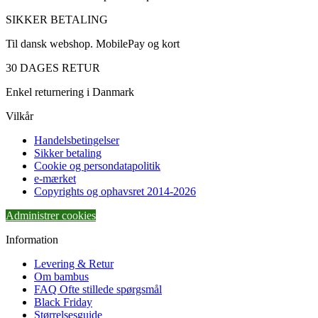
SIKKER BETALING
Til dansk webshop. MobilePay og kort
30 DAGES RETUR
Enkel returnering i Danmark
Vilkår
Handelsbetingelser
Sikker betaling
Cookie og persondatapolitik
e-mærket
Copyrights og ophavsret 2014-2026
Administrer cookies
Information
Levering & Retur
Om bambus
FAQ Ofte stillede spørgsmål
Black Friday
Størrelsesguide