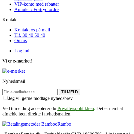
VIP-konto med rabatter
Annuler / Fortryd ordre
Kontakt
Kontakt os på mail
Tlf. 30 40 50 40
Om os
Log ind
Vi er e-mærket!
Nyhedsmail
TILMELD
Jeg vil gerne modtage nyhedsbrev
Ved tilmelding accepterer du
Privatlivspolitikken
.
Det er nemt at
afmelde igen direkte i nyhedsmailen.