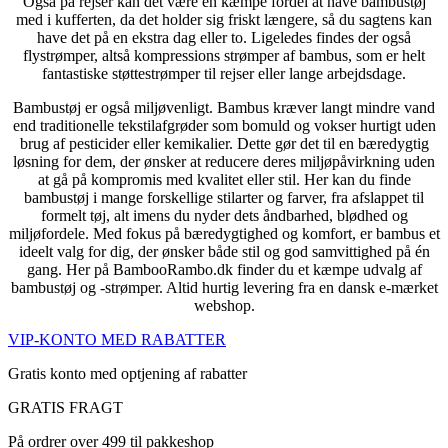
Også på rejser kan det være en kæmpe fordel at have bambustøj
med i kufferten, da det holder sig friskt længere, så du sagtens kan
have det på en ekstra dag eller to. Ligeledes findes der også
flystrømper, altså kompressions strømper af bambus, som er helt
fantastiske støttestrømper til rejser eller lange arbejdsdage.
Bambustøj er også miljøvenligt. Bambus kræver langt mindre vand
end traditionelle tekstilafgrøder som bomuld og vokser hurtigt uden
brug af pesticider eller kemikalier. Dette gør det til en bæredygtig
løsning for dem, der ønsker at reducere deres miljøpåvirkning uden
at gå på kompromis med kvalitet eller stil. Her kan du finde
bambustøj i mange forskellige stilarter og farver, fra afslappet til
formelt tøj, alt imens du nyder dets åndbarhed, blødhed og
miljøfordele. Med fokus på bæredygtighed og komfort, er bambus et
ideelt valg for dig, der ønsker både stil og god samvittighed på én
gang. Her på BambooRambo.dk finder du et kæmpe udvalg af
bambustøj og -strømper. Altid hurtig levering fra en dansk e-mærket
webshop.
VIP-KONTO MED RABATTER
Gratis konto med optjening af rabatter
GRATIS FRAGT
På ordrer over 499 til pakkeshop