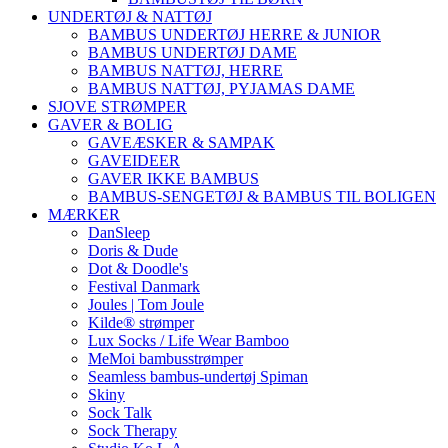
UNDERTØJ & NATTØJ
BAMBUS UNDERTØJ HERRE & JUNIOR
BAMBUS UNDERTØJ DAME
BAMBUS NATTØJ, HERRE
BAMBUS NATTØJ, PYJAMAS DAME
SJOVE STRØMPER
GAVER & BOLIG
GAVEÆSKER & SAMPAK
GAVEIDEER
GAVER IKKE BAMBUS
BAMBUS-SENGETØJ & BAMBUS TIL BOLIGEN
MÆRKER
DanSleep
Doris & Dude
Dot & Doodle's
Festival Danmark
Joules | Tom Joule
Kilde® strømper
Lux Socks / Life Wear Bamboo
MeMoi bambusstrømper
Seamless bambus-undertøj Spiman
Skiny
Sock Talk
Sock Therapy