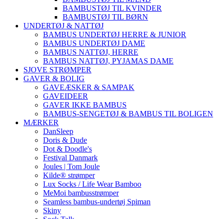
BAMBUSTØJ TIL KVINDER
BAMBUSTØJ TIL BØRN
UNDERTØJ & NATTØJ
BAMBUS UNDERTØJ HERRE & JUNIOR
BAMBUS UNDERTØJ DAME
BAMBUS NATTØJ, HERRE
BAMBUS NATTØJ, PYJAMAS DAME
SJOVE STRØMPER
GAVER & BOLIG
GAVEÆSKER & SAMPAK
GAVEIDEER
GAVER IKKE BAMBUS
BAMBUS-SENGETØJ & BAMBUS TIL BOLIGEN
MÆRKER
DanSleep
Doris & Dude
Dot & Doodle's
Festival Danmark
Joules | Tom Joule
Kilde® strømper
Lux Socks / Life Wear Bamboo
MeMoi bambusstrømper
Seamless bambus-undertøj Spiman
Skiny