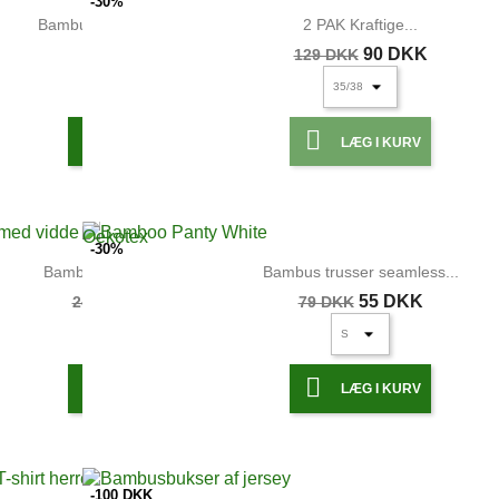
-30%
Bambus lange cykelshorts,...
2 PAK Kraftige...
249 DKK
90 DKK
129 DKK


LÆG I KURV
LÆG I KURV
-30%
Bambus bluse med vidde...
Bambus trusser seamless...
99 DKK
55 DKK
249 DKK
79 DKK


LÆG I KURV
LÆG I KURV
-100 DKK