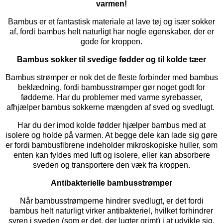
varmen!
Bambus er et fantastisk materiale at lave tøj og især sokker
af, fordi bambus helt naturligt har nogle egenskaber, der er
gode for kroppen.
Bambus sokker til svedige fødder og til kolde tæer
Bambus strømper er nok det de fleste forbinder med bambus
beklædning, fordi bambusstrømper gør noget godt for
fødderne. Har du problemer med varme syrebasser,
afhjælper bambus sokkerne mængden af sved og svedlugt.
Har du der imod kolde fødder hjælper bambus med at
isolere og holde på varmen. At begge dele kan lade sig gøre
er fordi bambusfibrene indeholder mikroskopiske huller, som
enten kan fyldes med luft og isolere, eller kan absorbere
sveden og transportere den væk fra kroppen.
Antibakterielle bambusstrømper
Når bambusstrømperne hindrer svedlugt, er det fordi
bambus helt naturligt virker antibakteriel, hvilket forhindrer
syren i sveden (som er det, der lugter grimt) i at udvikle sig.