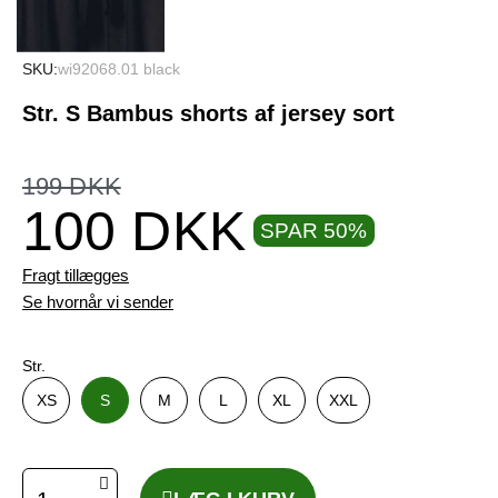
SKU
wi92068.01 black
Str. S Bambus shorts af jersey sort
199 DKK
100 DKK
SPAR 50%
Fragt tillægges
Se hvornår vi sender
Str.
XS
S
M
L
XL
XXL