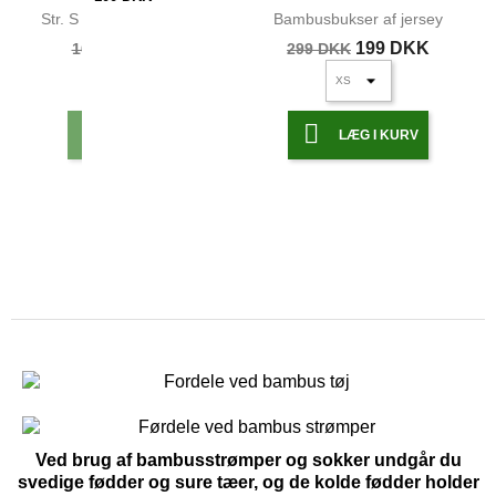
Str. S og M Bambus basis...
Bambusbukser af jersey
69 DKK
199 DKK
169 DKK
299 DKK


LÆG I KURV
LÆG I KURV
Ved brug af bambusstrømper og sokker undgår du
svedige fødder og sure tæer, og de kolde fødder holder