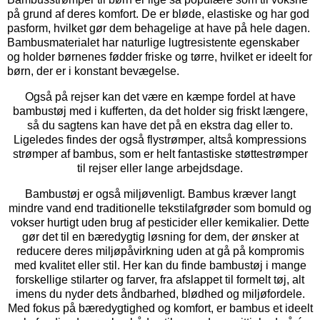
på grund af deres komfort. De er bløde, elastiske og har god
pasform, hvilket gør dem behagelige at have på hele dagen.
Bambusmaterialet har naturlige lugtresistente egenskaber
og holder børnenes fødder friske og tørre, hvilket er ideelt for
børn, der er i konstant bevægelse.
Også på rejser kan det være en kæmpe fordel at have
bambustøj med i kufferten, da det holder sig friskt længere,
så du sagtens kan have det på en ekstra dag eller to.
Ligeledes findes der også flystrømper, altså kompressions
strømper af bambus, som er helt fantastiske støttestrømper
til rejser eller lange arbejdsdage.
Bambustøj er også miljøvenligt. Bambus kræver langt
mindre vand end traditionelle tekstilafgrøder som bomuld og
vokser hurtigt uden brug af pesticider eller kemikalier. Dette
gør det til en bæredygtig løsning for dem, der ønsker at
reducere deres miljøpåvirkning uden at gå på kompromis
med kvalitet eller stil. Her kan du finde bambustøj i mange
forskellige stilarter og farver, fra afslappet til formelt tøj, alt
imens du nyder dets åndbarhed, blødhed og miljøfordele.
Med fokus på bæredygtighed og komfort, er bambus et ideelt