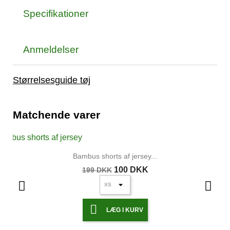
Specifikationer
Anmeldelser
Størrelsesguide tøj
Matchende varer
-50%
Bambus shorts af jersey med...
100 DKK
199 DKK

LÆG I KURV