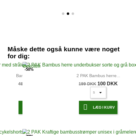
Måske dette også kunne være noget
for dig:
-50%
Bambus bukser med...
2 PAK Bambus herre...
449 DKK
100 DKK
499 DKK
199 DKK


LÆG I KURV
LÆG I KURV
UDSOLGT