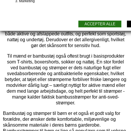
Marketing
Til kvinder er bambustøj især populært i basisbeklædning
som T-shirts, undertøj og yogatøj, pilates-tøj, eller andet
sportstøj. Stoffet har naturlige antibakterielle egenskaber, er
ACCEPTER ALLE
åndbart og fugt/sved absorberende, hvilket gør det ideelt til
både aktive og afslappede outfits, og perfekt som sportstøj,
nattøj og undertøj. Derudover er det allergivenligt, hvilket
gør det skånsomt for sensitiv hud.
Til mænd er bambustøj også oftest brugt i basisprodukter
som T-shirts, boxershorts, sokker og nattøj. En stor fordel
ved bambustøj og strømper er dets naturlige fugt eller
svedabsorberende og antibakterielle egenskaber, hvilket
betyder, at tøjet eller strømperne forbliver friske længere og
modvirker dårlig lugt – særligt nyttigt for aktive mænd eller
dem med lange arbejdsdage, og helt perfekt til strømper -
mange kalder faktisk bambusstrømper for anti-sved-
strømper.
Bambustøj og strømper til børn er et også et godt valg for
forældre, der ønsker dette komfortable, miljøvenlige og
skånsomme materiale i deres børns garderobe.
Bambusstrømper til børn er lige så populære som til voksne