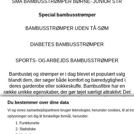
SMÅ BAMBUSSTRØMPER BØRNE- JUNIOR STR
Special bambusstrømper
BAMBUSSTRØMPER UDEN TÅ-SØM
DIABETES BAMBUSSTRØMPER
SPORTS- OG ARBEJDS BAMBUSSTRØMPER
Bambustøj og strømper er i dag blevet et populært valg
blandt dem, der søger både komfort og bæredygtighed i
deres garderobe eller sokkeskuffe. Bambusfibre har en
række unikke egenskaber, der gør tøjet særligt attraktivt: Det
er ekstremt blødt, ligesom silke, og har en naturlig evne til at
Du bestemmer over dine data
regulere temperaturen, hvilket holder kroppen eller fødderne
kølige i varme temperaturer, og varm under køligere forhold.
Vi og vores samarbejdspartnere bruger teknologier, herunder cookies, til at i
Bambustøjet og sokkerne findes i mange forskellige designs
oplysninger om dig til forskellige formål, herunder:
og stilarter, fra afslappede toppe og kjoler til nattøj og
Funktionelle
diabetes strømper, til både kvinder, mænd og børn, og så er
Statistiske
det kendt for at være både stilfuldt og miljøvenligt.