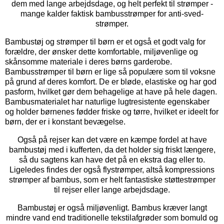
dem med lange arbejdsdage, og helt perfekt til strømper -
mange kalder faktisk bambusstrømper for anti-sved-
strømper.
Bambustøj og strømper til børn er et også et godt valg for
forældre, der ønsker dette komfortable, miljøvenlige og
skånsomme materiale i deres børns garderobe.
Bambusstrømper til børn er lige så populære som til voksne
på grund af deres komfort. De er bløde, elastiske og har god
pasform, hvilket gør dem behagelige at have på hele dagen.
Bambusmaterialet har naturlige lugtresistente egenskaber
og holder børnenes fødder friske og tørre, hvilket er ideelt for
børn, der er i konstant bevægelse.
Også på rejser kan det være en kæmpe fordel at have
bambustøj med i kufferten, da det holder sig friskt længere,
så du sagtens kan have det på en ekstra dag eller to.
Ligeledes findes der også flystrømper, altså kompressions
strømper af bambus, som er helt fantastiske støttestrømper
til rejser eller lange arbejdsdage.
Bambustøj er også miljøvenligt. Bambus kræver langt
mindre vand end traditionelle tekstilafgrøder som bomuld og