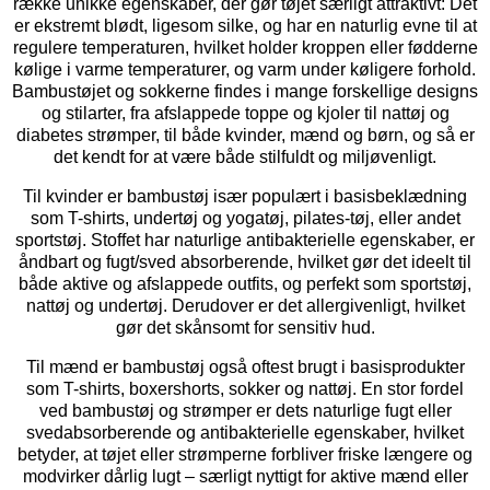
række unikke egenskaber, der gør tøjet særligt attraktivt: Det
er ekstremt blødt, ligesom silke, og har en naturlig evne til at
regulere temperaturen, hvilket holder kroppen eller fødderne
kølige i varme temperaturer, og varm under køligere forhold.
Bambustøjet og sokkerne findes i mange forskellige designs
og stilarter, fra afslappede toppe og kjoler til nattøj og
diabetes strømper, til både kvinder, mænd og børn, og så er
det kendt for at være både stilfuldt og miljøvenligt.
Til kvinder er bambustøj især populært i basisbeklædning
som T-shirts, undertøj og yogatøj, pilates-tøj, eller andet
sportstøj. Stoffet har naturlige antibakterielle egenskaber, er
åndbart og fugt/sved absorberende, hvilket gør det ideelt til
både aktive og afslappede outfits, og perfekt som sportstøj,
nattøj og undertøj. Derudover er det allergivenligt, hvilket
gør det skånsomt for sensitiv hud.
Til mænd er bambustøj også oftest brugt i basisprodukter
som T-shirts, boxershorts, sokker og nattøj. En stor fordel
ved bambustøj og strømper er dets naturlige fugt eller
svedabsorberende og antibakterielle egenskaber, hvilket
betyder, at tøjet eller strømperne forbliver friske længere og
modvirker dårlig lugt – særligt nyttigt for aktive mænd eller