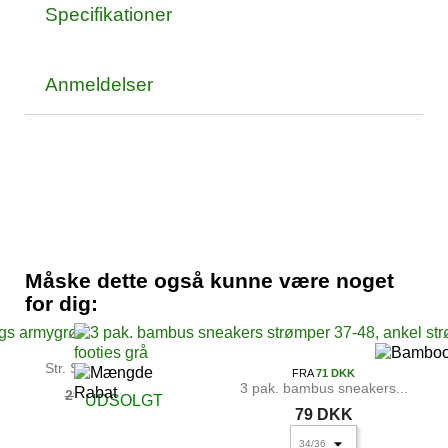
Specifikationer
Anmeldelser
Måske dette også kunne være noget
for dig:
Str. S Bambus leggings...
FRA
71 DKK
3 pak. bambus sneakers...
99 DKK
299 DKK
UDSOLGT
79 DKK