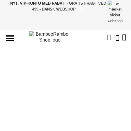
NYT: VIP-KONTO MED RABAT!
-
GRATIS FRAGT VED
499 - DANSK WEBSHOP
🇩🇰
BAMBUS TØJ & STRØMPER
UNDERTØJ & NATTØJ
SJOVE STRØMPER
GAVER & BOLIG
BAMBUS TILBUD