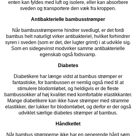
enten kan fyldes med luft og isolere, eller kan absorbere
sveden og transportere den væk fra kroppen.
Antibakterielle bambusstrømper
Når bambusstrømperne hindrer svedlugt, er det fordi
bambus helt naturligt virker antibakteriel, hvilket forhindrer
syren i sveden (som er det, der lugter grimt) i at udvikle sig.
Som en sidegevinst modvirker samme antibakterielle
egenskab også fodsvamp.
Diabetes
Diabetikere har længe vidst at bambus strømper er
fantastiske, for bambussen er nemlig også med til at
stimulere blodomløbet, og heldigvis er de fleste
bambussokker af høj kvalitet med komfortable elastikkanter.
Mange diabetikere kan ikke have strømper med stramme
elastikker, der lukker for blodomløbet, og derfor er der også
udviklet særlige
diabetes strømper
af bambus.
Håndketlet
Når bambus strømperne ikke har en generende hård søm