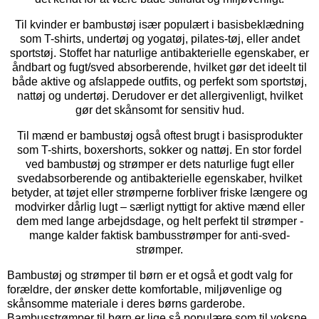
Til kvinder er bambustøj især populært i basisbeklædning
som T-shirts, undertøj og yogatøj, pilates-tøj, eller andet
sportstøj. Stoffet har naturlige antibakterielle egenskaber, er
åndbart og fugt/sved absorberende, hvilket gør det ideelt til
både aktive og afslappede outfits, og perfekt som sportstøj,
nattøj og undertøj. Derudover er det allergivenligt, hvilket
gør det skånsomt for sensitiv hud.
Til mænd er bambustøj også oftest brugt i basisprodukter
som T-shirts, boxershorts, sokker og nattøj. En stor fordel
ved bambustøj og strømper er dets naturlige fugt eller
svedabsorberende og antibakterielle egenskaber, hvilket
betyder, at tøjet eller strømperne forbliver friske længere og
modvirker dårlig lugt – særligt nyttigt for aktive mænd eller
dem med lange arbejdsdage, og helt perfekt til strømper -
mange kalder faktisk bambusstrømper for anti-sved-
strømper.
Bambustøj og strømper til børn er et også et godt valg for
forældre, der ønsker dette komfortable, miljøvenlige og
skånsomme materiale i deres børns garderobe.
Bambusstrømper til børn er lige så populære som til voksne