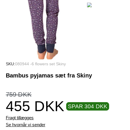
SKU
080944 -6 flowers set Skiny
Bambus pyjamas sæt fra Skiny
759 DKK
455 DKK
SPAR 304 DKK
Fragt tillægges
Se hvornår vi sender