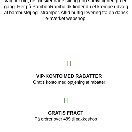
valg for dig, der ønsker både stil og god samvittighed på én
gang. Her på BambooRambo.dk finder du et kæmpe udvalg
af bambustøj og -strømper. Altid hurtig levering fra en dansk
e-mærket webshop.
VIP-KONTO MED RABATTER
Gratis konto med optjening af rabatter
GRATIS FRAGT
På ordrer over 499 til pakkeshop