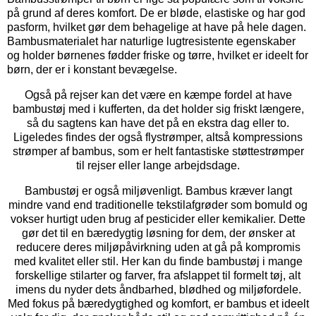
på grund af deres komfort. De er bløde, elastiske og har god
pasform, hvilket gør dem behagelige at have på hele dagen.
Bambusmaterialet har naturlige lugtresistente egenskaber
og holder børnenes fødder friske og tørre, hvilket er ideelt for
børn, der er i konstant bevægelse.
Også på rejser kan det være en kæmpe fordel at have
bambustøj med i kufferten, da det holder sig friskt længere,
så du sagtens kan have det på en ekstra dag eller to.
Ligeledes findes der også flystrømper, altså kompressions
strømper af bambus, som er helt fantastiske støttestrømper
til rejser eller lange arbejdsdage.
Bambustøj er også miljøvenligt. Bambus kræver langt
mindre vand end traditionelle tekstilafgrøder som bomuld og
vokser hurtigt uden brug af pesticider eller kemikalier. Dette
gør det til en bæredygtig løsning for dem, der ønsker at
reducere deres miljøpåvirkning uden at gå på kompromis
med kvalitet eller stil. Her kan du finde bambustøj i mange
forskellige stilarter og farver, fra afslappet til formelt tøj, alt
imens du nyder dets åndbarhed, blødhed og miljøfordele.
Med fokus på bæredygtighed og komfort, er bambus et ideelt