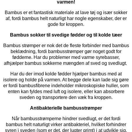
varmen!
Bambus er et fantastisk materiale at lave tøj og især sokker
af, fordi bambus helt naturligt har nogle egenskaber, der er
gode for kroppen.
Bambus sokker til svedige fødder og til kolde tæer
Bambus strømper er nok det de fleste forbinder med bambus
beklædning, fordi bambusstrømper gør noget godt for
fødderne. Har du problemer med varme syrebasser,
afhjælper bambus sokkerne mængden af sved og svedlugt.
Har du der imod kolde fødder hjælper bambus med at
isolere og holde på varmen. At begge dele kan lade sig gøre
er fordi bambusfibrene indeholder mikroskopiske huller, som
enten kan fyldes med luft og isolere, eller kan absorbere
sveden og transportere den væk fra kroppen.
Antibakterielle bambusstrømper
Når bambusstrømperne hindrer svedlugt, er det fordi
bambus helt naturligt virker antibakteriel, hvilket forhindrer
syren i sveden (som er det, der lugter grimt) i at udvikle sig.