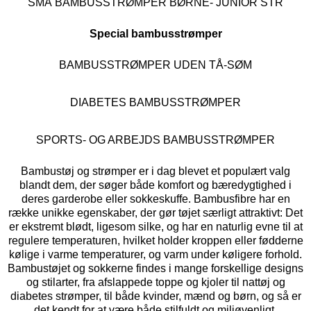
SMÅ BAMBUSSTRØMPER BØRNE- JUNIOR STR
Special bambusstrømper
BAMBUSSTRØMPER UDEN TÅ-SØM
DIABETES BAMBUSSTRØMPER
SPORTS- OG ARBEJDS BAMBUSSTRØMPER
Bambustøj og strømper er i dag blevet et populært valg
blandt dem, der søger både komfort og bæredygtighed i
deres garderobe eller sokkeskuffe. Bambusfibre har en
række unikke egenskaber, der gør tøjet særligt attraktivt: Det
er ekstremt blødt, ligesom silke, og har en naturlig evne til at
regulere temperaturen, hvilket holder kroppen eller fødderne
kølige i varme temperaturer, og varm under køligere forhold.
Bambustøjet og sokkerne findes i mange forskellige designs
og stilarter, fra afslappede toppe og kjoler til nattøj og
diabetes strømper, til både kvinder, mænd og børn, og så er
det kendt for at være både stilfuldt og miljøvenligt.