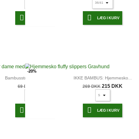


LÆG I KURV
LÆG I KURV
-20%
Bambusstrømper dame med...
IKKE BAMBUS: Hjemmesko...
59 DKK
215 DKK
69 DKK
269 DKK


LÆG I KURV
LÆG I KURV