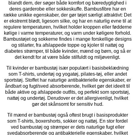
blandt dem, der søger både komfort og bæredygtighed i
deres garderobe eller sokkeskuffe. Bambusfibre har en
række unikke egenskaber, der gør tøjet særligt attraktivt: Det
er ekstremt blødt, ligesom silke, og har en naturlig evne til at
regulere temperaturen, hvilket holder kroppen eller fødderne
kølige i varme temperaturer, og varm under køligere forhold.
Bambustøjet og sokkerne findes i mange forskellige designs
og stilarter, fra afslappede toppe og kjoler til nattøj og
diabetes strømper, til både kvinder, mænd og børn, og så er
det kendt for at være både stilfuldt og miljøvenligt.
Til kvinder er bambustøj især populært i basisbeklædning
som T-shirts, undertøj og yogatøj, pilates-tøj, eller andet
sportstøj. Stoffet har naturlige antibakterielle egenskaber, er
åndbart og fugt/sved absorberende, hvilket gør det ideelt til
både aktive og afslappede outfits, og perfekt som sportstøj,
nattøj og undertøj. Derudover er det allergivenligt, hvilket
gør det skånsomt for sensitiv hud.
Til mænd er bambustøj også oftest brugt i basisprodukter
som T-shirts, boxershorts, sokker og nattøj. En stor fordel
ved bambustøj og strømper er dets naturlige fugt eller
svedabsorberende og antibakterielle egenskaber, hvilket