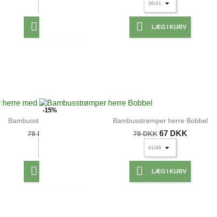


LÆG I KURV
LÆG I KURV
UDSOLGT
UDSOLGT
-15%
Bambusstrømper herre med...
Bambusstrømper herre Bobbel
67 DKK
67 DKK
79 DKK
79 DKK


LÆG I KURV
LÆG I KURV