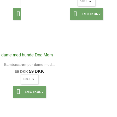


LÆG I KURV
LÆG I KURV
UDSOLGT
Bambusstrømper dame med...
59 DKK
69 DKK

LÆG I KURV