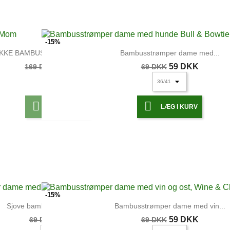
-15%
IKKE BAMBUS: Hjemmesko Cat Mom
Bambusstrømper dame med...
135 DKK
59 DKK
169 DKK
69 DKK


LÆG I KURV
LÆG I KURV
-15%
Sjove bambusstrømper dame...
Bambusstrømper dame med vin...
59 DKK
59 DKK
69 DKK
69 DKK