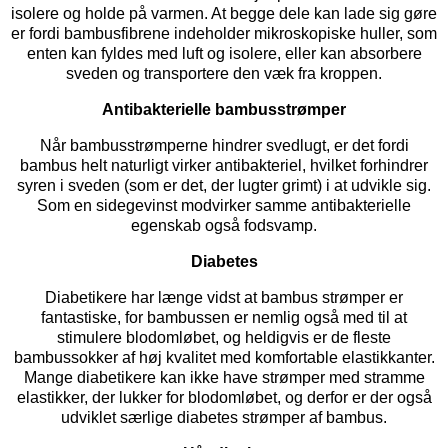
isolere og holde på varmen. At begge dele kan lade sig gøre
er fordi bambusfibrene indeholder mikroskopiske huller, som
enten kan fyldes med luft og isolere, eller kan absorbere
sveden og transportere den væk fra kroppen.
Antibakterielle bambusstrømper
Når bambusstrømperne hindrer svedlugt, er det fordi
bambus helt naturligt virker antibakteriel, hvilket forhindrer
syren i sveden (som er det, der lugter grimt) i at udvikle sig.
Som en sidegevinst modvirker samme antibakterielle
egenskab også fodsvamp.
Diabetes
Diabetikere har længe vidst at bambus strømper er
fantastiske, for bambussen er nemlig også med til at
stimulere blodomløbet, og heldigvis er de fleste
bambussokker af høj kvalitet med komfortable elastikkanter.
Mange diabetikere kan ikke have strømper med stramme
elastikker, der lukker for blodomløbet, og derfor er der også
udviklet særlige
diabetes strømper
af bambus.