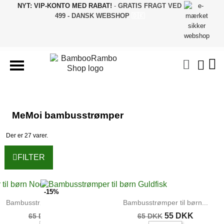
NYT: VIP-KONTO MED RABAT!
-
GRATIS FRAGT VED
499 - DANSK WEBSHOP
🇩🇰
MeMoi bambusstrømper
Der er 27 varer.
FILTER
-15%
Bambusstrømper til børn Noder
Bambusstrømper til børn...
55 DKK
55 DKK
65 DKK
65 DKK