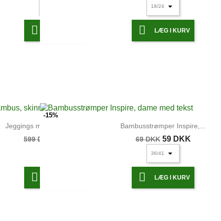


LÆG I KURV
LÆG I KURV
-15%
Jeggings med bambus, skinny...
Bambusstrømper Inspire,...
509 DKK
59 DKK
599 DKK
69 DKK


LÆG I KURV
LÆG I KURV