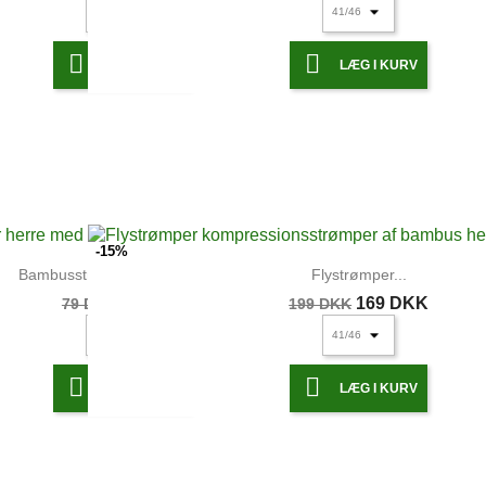


LÆG I KURV
LÆG I KURV
-15%
Bambusstrømper herre med...
Flystrømper...
67 DKK
169 DKK
79 DKK
199 DKK


LÆG I KURV
LÆG I KURV