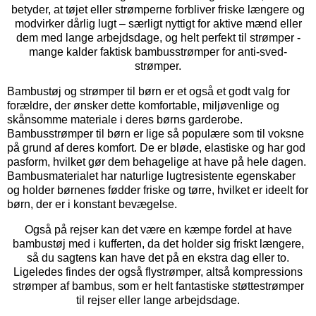
betyder, at tøjet eller strømperne forbliver friske længere og
modvirker dårlig lugt – særligt nyttigt for aktive mænd eller
dem med lange arbejdsdage, og helt perfekt til strømper -
mange kalder faktisk bambusstrømper for anti-sved-
strømper.
Bambustøj og strømper til børn er et også et godt valg for
forældre, der ønsker dette komfortable, miljøvenlige og
skånsomme materiale i deres børns garderobe.
Bambusstrømper til børn er lige så populære som til voksne
på grund af deres komfort. De er bløde, elastiske og har god
pasform, hvilket gør dem behagelige at have på hele dagen.
Bambusmaterialet har naturlige lugtresistente egenskaber
og holder børnenes fødder friske og tørre, hvilket er ideelt for
børn, der er i konstant bevægelse.
Også på rejser kan det være en kæmpe fordel at have
bambustøj med i kufferten, da det holder sig friskt længere,
så du sagtens kan have det på en ekstra dag eller to.
Ligeledes findes der også flystrømper, altså kompressions
strømper af bambus, som er helt fantastiske støttestrømper
til rejser eller lange arbejdsdage.