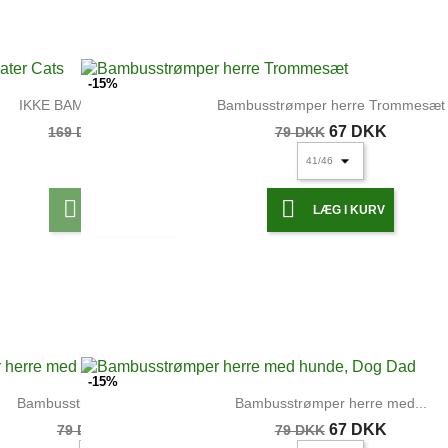
-15%
IKKE BAMBUS: Hjemmesko...
Bambusstrømper herre Trommesæt
144 DKK
67 DKK
169 DKK
79 DKK


LÆG I KURV
LÆG I KURV
-15%
Bambusstrømper herre med...
Bambusstrømper herre med...
67 DKK
67 DKK
79 DKK
79 DKK