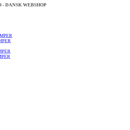
9 - DANSK WEBSHOP
🇩🇰
ØMPER
MPER
MPER
MPER