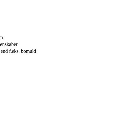
øm
genskaber
end f.eks. bomuld