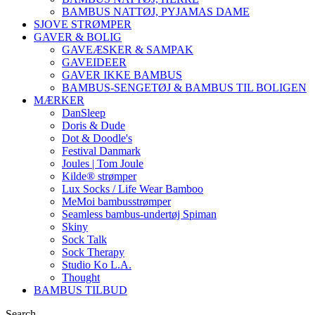
BAMBUS NATTØJ, PYJAMAS DAME
SJOVE STRØMPER
GAVER & BOLIG
GAVEÆSKER & SAMPAK
GAVEIDEER
GAVER IKKE BAMBUS
BAMBUS-SENGETØJ & BAMBUS TIL BOLIGEN
MÆRKER
DanSleep
Doris & Dude
Dot & Doodle's
Festival Danmark
Joules | Tom Joule
Kilde® strømper
Lux Socks / Life Wear Bamboo
MeMoi bambusstrømper
Seamless bambus-undertøj Spiman
Skiny
Sock Talk
Sock Therapy
Studio Ko L.A.
Thought
BAMBUS TILBUD
Search