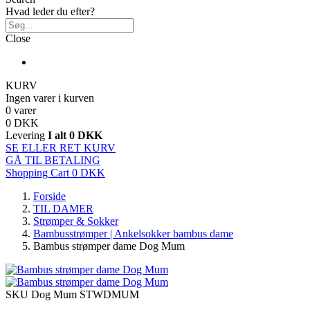
Hvad leder du efter?
Close
KURV
Ingen varer i kurven
0 varer
0 DKK
Levering
I alt
0 DKK
SE ELLER RET KURV
GÅ TIL BETALING
Shopping Cart
0 DKK
Forside
TIL DAMER
Strømper & Sokker
Bambusstrømper | Ankelsokker bambus dame
Bambus strømper dame Dog Mum
SKU
Dog Mum STWDMUM