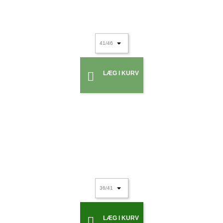
LÆG I KURV

LÆG I KURV
