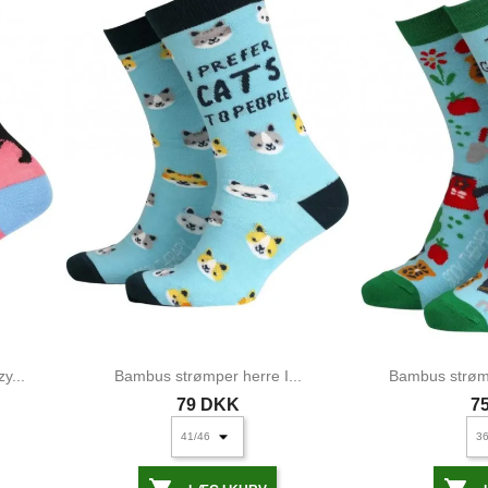
y...
Bambus strømper herre I...
Bambus strømp
79 DKK
7