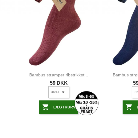
Bambus strømper ribstrikket...
Bambus strøm
59 DKK
5


LÆG I KURV