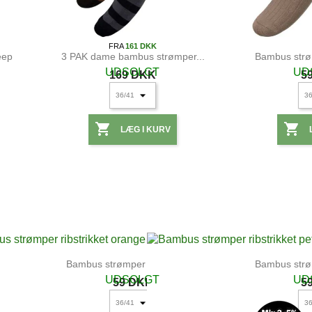
FRA
161 DKK
eep
3 PAK dame bambus strømper...
Bambus strøm
UDSOLGT
UD
169 DKK
5


LÆG I KURV
Bambus strømper ribstrikket...
Bambus strøm
UDSOLGT
UD
59 DKK
5