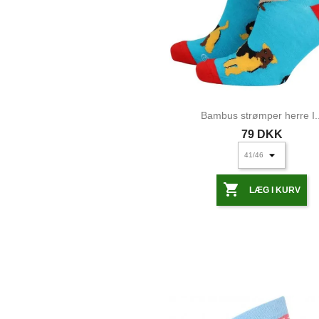
Bambus strømper herre I..
79 DKK

LÆG I KURV