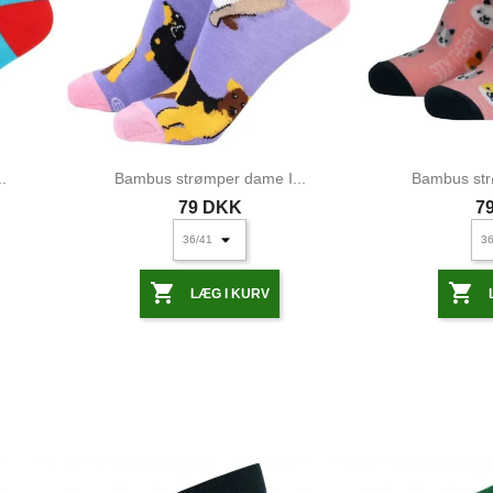
.
Bambus strømper dame I...
Bambus str
79 DKK
7


LÆG I KURV