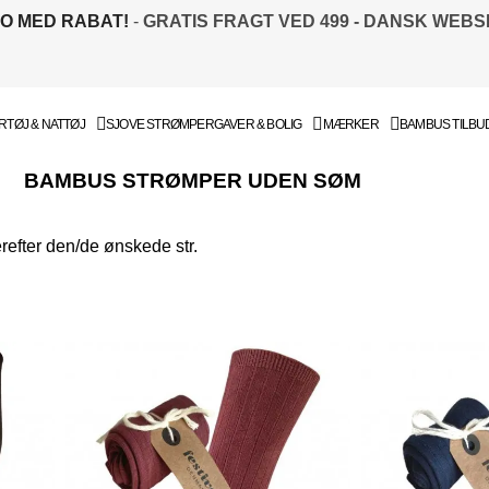
TO MED RABAT!
-
GRATIS FRAGT VED 499 - DANSK WEB
TØJ & NATTØJ
SJOVE STRØMPER
GAVER & BOLIG
MÆRKER
BAMBUS TILBU
BAMBUS STRØMPER UDEN SØM
herefter den/de ønskede str.