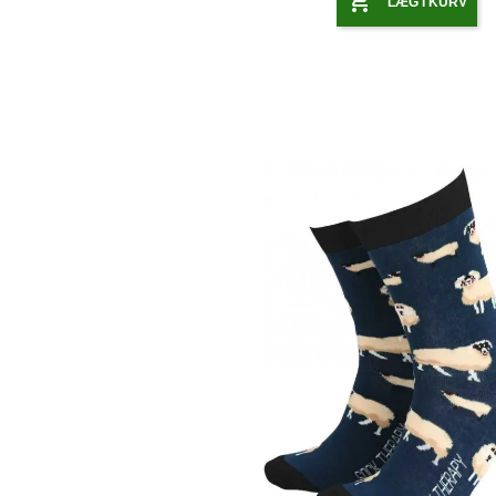

LÆG I KURV