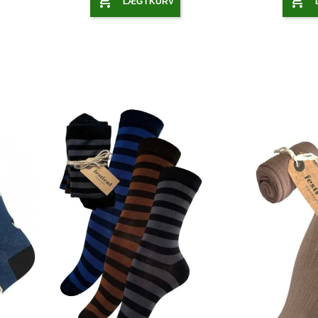


LÆG I KURV