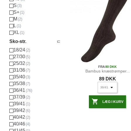
S
S+
M
L
XL
Sko-str.
18/24
27/30
25/32
FRA
80 DKK
31/36
Bambus knæstrømper...
35/40
89 DKK
35/38
36/41
37/39

LÆG I KURV
39/41
39/42
40/42
40/46
41/45