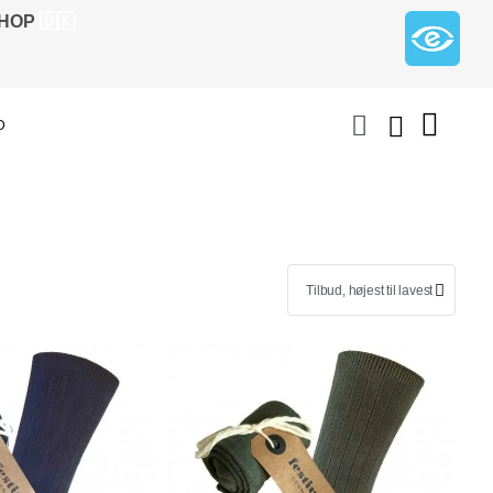
SHOP
🇩🇰
D