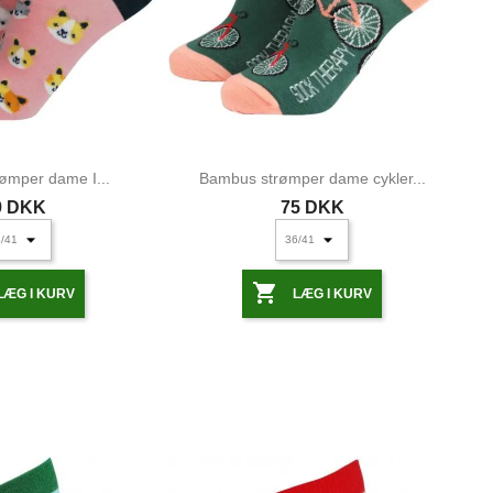
ømper dame I...
Bambus strømper dame cykler...
9 DKK
75 DKK

LÆG I KURV
LÆG I KURV