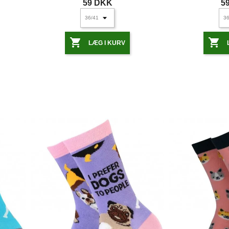
59 DKK
5


LÆG I KURV