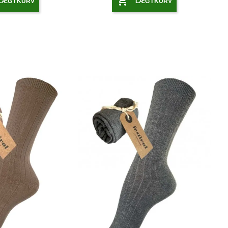

LÆG I KURV
LÆG I KURV