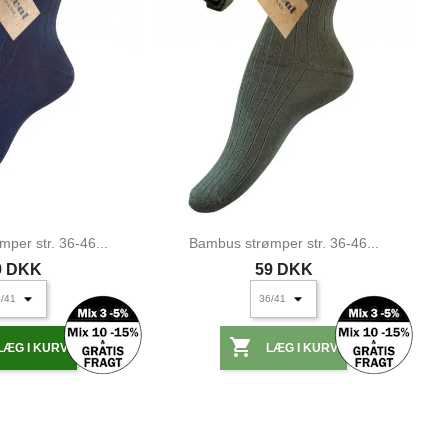
per str. 36-46...
Bambus strømper str. 36-46...
9 DKK
59 DKK

LÆG I KURV
LÆG I KURV