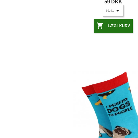
59 DKK

LÆG I KURV