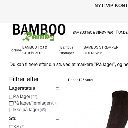
NYT: VIP-KON
BAMBUS TØJ & STRØMPER
UNDER
BAMBUS TØJ &
Bambus
BAMBUS STRØMPER
Forside
STRØMPER
strømper
UDEN SØM
Du kan filtrere efter din str. ved at markere "På lager", og 
Filtrer efter
Der er 125 varer.
Lagerstatus
På lager
På lager/fjernlager
Ikke på lager
Str.
XS