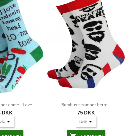
er dame I Love...
Bambus strømper herre...
5 DKK
75 DKK