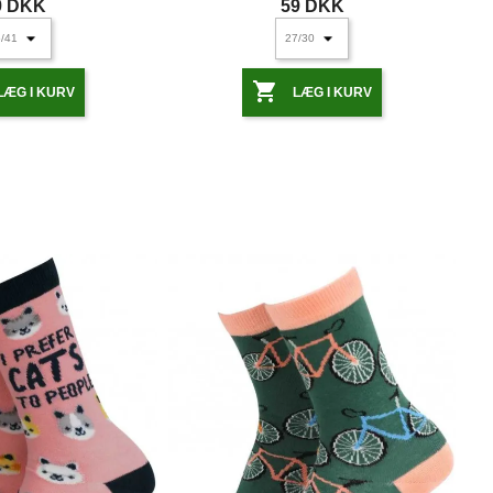
9 DKK
59 DKK

LÆG I KURV
LÆG I KURV