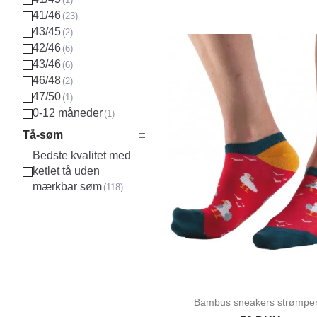
41/46
43/45
42/46
43/46
46/48
47/50
0-12 måneder
Tå-søm
Bedste kvalitet med
ketlet tå uden
mærkbar søm
Bambus sneakers strømper.