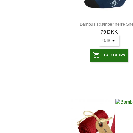
Bambus strømper herre Sh
79 DKK

LÆG I KURV